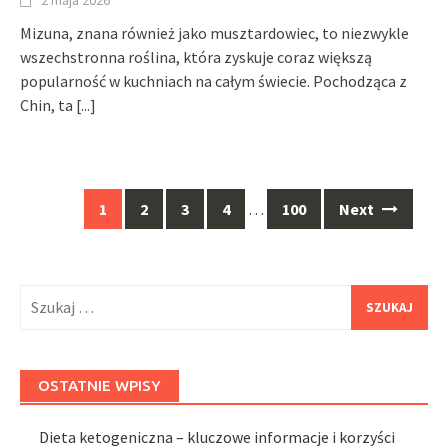
Mizuna, znana również jako musztardowiec, to niezwykle
wszechstronna roślina, która zyskuje coraz większą
popularność w kuchniach na całym świecie. Pochodząca z
Chin, ta
[...]
Posts
1
2
3
4
…
100
Next
navigation
Szukaj:
OSTATNIE WPISY
Dieta ketogeniczna – kluczowe informacje i korzyści