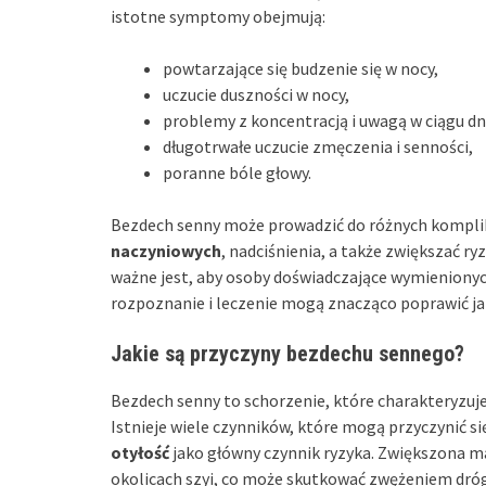
istotne symptomy obejmują:
powtarzające się budzenie się w nocy,
uczucie duszności w nocy,
problemy z koncentracją i uwagą w ciągu dn
długotrwałe uczucie zmęczenia i senności,
poranne bóle głowy.
Bezdech senny może prowadzić do różnych kompli
naczyniowych
, nadciśnienia, a także zwiększać 
ważne jest, aby osoby doświadczające wymieniony
rozpoznanie i leczenie mogą znacząco poprawić j
Jakie są przyczyny bezdechu sennego?
Bezdech senny to schorzenie, które charakteryzuj
Istnieje wiele czynników, które mogą przyczynić si
otyłość
jako główny czynnik ryzyka. Zwiększona ma
okolicach szyi, co może skutkować zwężeniem dró