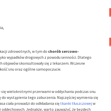
ia,
kacji zdrowotnych, w tym do
chorób sercowo-
ryzyko wypadków drogowych z powodu senności. Dlatego
ch objawów skonsultowały się z lekarzem. Wczesne
akość snu oraz ogólne samopoczucie.
e się wielokrotnymi przerwami w oddychaniu podczas snu.
ę do wystąpienia tego zaburzenia. Najczęściej wymienia się
sa ciała prowadzi do odkładania się
tkanki tłuszczowej
w
g oddechowych. Jednakże, warto zauważyć, że bezdech