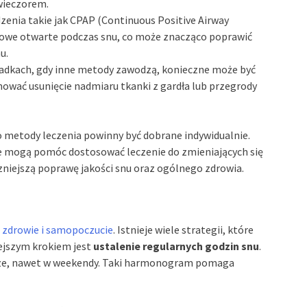
 wieczorem.
zenia takie jak CPAP (Continuous Positive Airway
owe otwarte podczas snu, co może znacząco poprawić
u.
adkach, gdy inne metody zawodzą, konieczne może być
ować usunięcie nadmiaru tkanki z gardła lub przegrody
go metody leczenia powinny być dobrane indywidualnie.
le mogą pomóc dostosować leczenie do zmieniających się
niejszą poprawę jakości snu oraz ogólnego zdrowia.
o
zdrowie i samopoczucie
. Istnieje wiele strategii, które
ejszym krokiem jest
ustalenie regularnych godzin snu
.
j porze, nawet w weekendy. Taki harmonogram pomaga