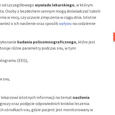
le od szczegółowego
wywiadu lekarskiego
, w którym
enta. Osoby z bezdechem sennym mogą doświadczać takich
ia w nocy, czy uczucie zmęczenia w ciągu dnia. Istotne
również o ich nasilenie oraz sposób
wpływu
na codzienne
 wykonanie
badania polisomnograficznego
, które jest
oruje różne parametry podczas snu, w tym:
alogramu (EEG),
w snu,
 lekarzowi istotnych informacji na temat
nasilenia
agnozy oraz podjęcie odpowiednich kroków leczenia.
ych ośrodkach snu, gdzie pacjent jest monitorowany w