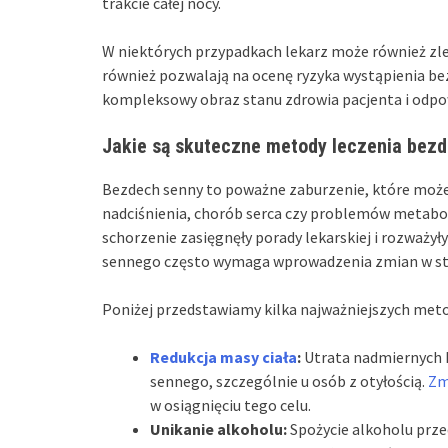
trakcie całej nocy.
W niektórych przypadkach lekarz może również zl
również pozwalają na ocenę ryzyka wystąpienia b
kompleksowy obraz stanu zdrowia pacjenta i odpo
Jakie są skuteczne metody leczenia bez
Bezdech senny to poważne zaburzenie, które moż
nadciśnienia, chorób serca czy problemów metaboli
schorzenie zasięgnęły porady lekarskiej i rozważy
sennego często wymaga wprowadzenia zmian w styl
Poniżej przedstawiamy kilka najważniejszych meto
Redukcja masy ciała
:
Utrata nadmiernych 
sennego, szczególnie u osób z otyłością.
Zm
w osiągnięciu tego celu.
Unikanie alkoholu:
Spożycie alkoholu prz