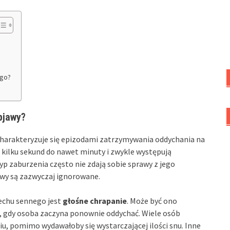
ego?
objawy?
charakteryzuje się epizodami zatrzymywania oddychania na
 kilku sekund do nawet minuty i zwykle występują
typ zaburzenia często nie zdają sobie sprawy z jego
awy są zazwyczaj ignorowane.
echu sennego jest
głośne chrapanie
. Może być ono
, gdy osoba zaczyna ponownie oddychać. Wiele osób
u, pomimo wydawałoby się wystarczającej ilości snu. Inne