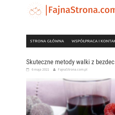
Skip
to
content
STRONA GŁÓWNA
WSPÓŁPRACA I KONTA
Skuteczne metody walki z bezde
6 maja 2021
FajnaStrona.com.pl