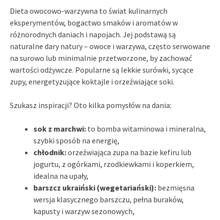
Dieta owocowo-warzywna to świat kulinarnych
eksperymentów, bogactwo smaków i aromatów w
różnorodnych daniach i napojach. Jej podstawą są
naturalne dary natury – owoce i warzywa, często serwowane
na surowo lub minimalnie przetworzone, by zachować
wartości odżywcze. Popularne są lekkie surówki, sycące
zupy, energetyzujące koktajle i orzeźwiające soki.
Szukasz inspiracji? Oto kilka pomysłów na dania:
sok z marchwi:
to bomba witaminowa i mineralna,
szybki sposób na energię,
chłodnik:
orzeźwiająca zupa na bazie kefiru lub
jogurtu, z ogórkami, rzodkiewkami i koperkiem,
idealna na upały,
barszcz ukraiński (wegetariański):
bezmięsna
wersja klasycznego barszczu, pełna buraków,
kapusty i warzyw sezonowych,