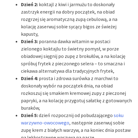
Dzień 2:
koktajl z kiwi i jarmużu to doskonały
zastrzyk energii na dobry początek, na obiad
rozgrzej się aromatyczną zupą cebulową, a na
kolację zaserwuj sobie sycący bigos ze świeżej
kapusty,
Dzień 3:
poranna dawka witamin w postaci
zielonego koktajlu to świetny pomysł, w porze
obiadowej sięgnij po zupę z brokułów, a na kolację
spróbuj frytek z pieczonego selera – to smaczna i
ciekawa alternatywa dla tradycyjnych frytek,
Dzień 4:
prosta i zdrowa surówka z marchwi to
doskonały wybór na początek dnia, na obiad
rozkoszuj się smakiem kremowej zupy z pieczonej
papryki, a na kolację przygotuj sałatkę z gotowanych
buraków,
Dzień 5:
dzień rozpocznij od pobudzającego
soku
warzywno-owocowego
, następnie zaserwuj sobie
zupę krem z białych warzyw, a na koniec dnia postaw
na lekkostrawne warzywa na parze,