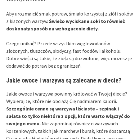
Aby urozmaicić smak potraw, śmiało korzystaj z ziół i soków
z kiszonych warzyw.
Świeżo wyciskane soki to również
doskonały sposób na wzbogacenie diety.
Czego unikać? Przede wszystkim węglowodanów
złożonych, tłuszczów, słodyczy, fast foodów i alkoholu.
Dobre wieści są takie, że zioła są dozwolone, więc możesz je
dodawać do potraw bez ograniczeń.
Jakie owoce i warzywa są zalecane w diecie?
Jakie owoce i warzywa powinny królować w Twojej diecie?
Wybieraj te, które nie obciążą Cię nadmiarem kalorii.
Szczególnie cenne są warzywa liściaste – szpinak i
sałata to tylko niektóre z opcji, które warto włączyć do
swojego menu.
Nie zapominaj również o warzywach
korzeniowych, takich jak marchew i burak, które dostarczą
Ci cennych składników odżywczych. Dodatkowo, warzywa