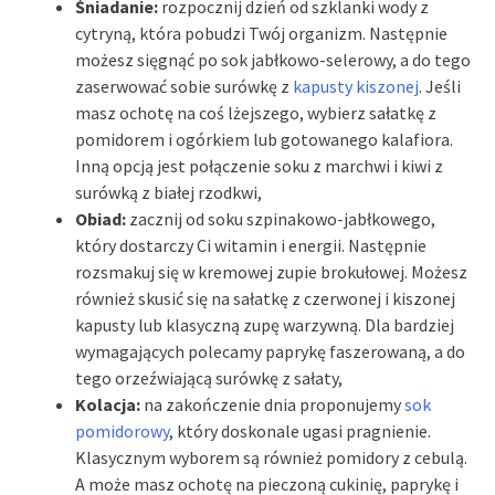
Śniadanie:
rozpocznij dzień od szklanki wody z
cytryną, która pobudzi Twój organizm. Następnie
możesz sięgnąć po sok jabłkowo-selerowy, a do tego
zaserwować sobie surówkę z
kapusty kiszonej
. Jeśli
masz ochotę na coś lżejszego, wybierz sałatkę z
pomidorem i ogórkiem lub gotowanego kalafiora.
Inną opcją jest połączenie soku z marchwi i kiwi z
surówką z białej rzodkwi,
Obiad:
zacznij od soku szpinakowo-jabłkowego,
który dostarczy Ci witamin i energii. Następnie
rozsmakuj się w kremowej zupie brokułowej. Możesz
również skusić się na sałatkę z czerwonej i kiszonej
kapusty lub klasyczną zupę warzywną. Dla bardziej
wymagających polecamy paprykę faszerowaną, a do
tego orzeźwiającą surówkę z sałaty,
Kolacja:
na zakończenie dnia proponujemy
sok
pomidorowy
, który doskonale ugasi pragnienie.
Klasycznym wyborem są również pomidory z cebulą.
A może masz ochotę na pieczoną cukinię, paprykę i