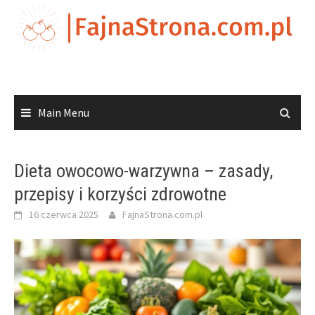
Skip
to
content
Main Menu
Dieta owocowo-warzywna – zasady,
przepisy i korzyści zdrowotne
16 czerwca 2025
FajnaStrona.com.pl