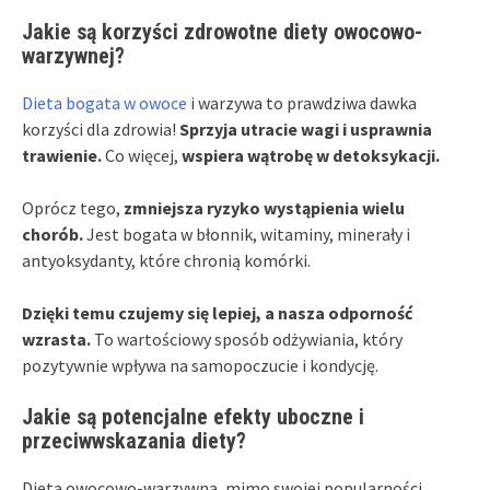
Jakie są korzyści zdrowotne diety owocowo-
warzywnej?
Dieta bogata w owoce
i warzywa to prawdziwa dawka
korzyści dla zdrowia!
Sprzyja utracie wagi i usprawnia
trawienie.
Co więcej,
wspiera wątrobę w detoksykacji.
Oprócz tego,
zmniejsza ryzyko wystąpienia wielu
chorób.
Jest bogata w błonnik, witaminy, minerały i
antyoksydanty, które chronią komórki.
Dzięki temu czujemy się lepiej, a nasza odporność
wzrasta.
To wartościowy sposób odżywiania, który
pozytywnie wpływa na samopoczucie i kondycję.
Jakie są potencjalne efekty uboczne i
przeciwwskazania diety?
Dieta owocowo-warzywna, mimo swojej popularności,