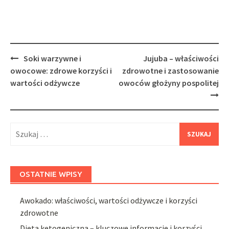
Post
Soki warzywne i
Jujuba – właściwości
navigation
owocowe: zdrowe korzyści i
zdrowotne i zastosowanie
wartości odżywcze
owoców głożyny pospolitej
Szukaj:
OSTATNIE WPISY
Awokado: właściwości, wartości odżywcze i korzyści
zdrowotne
Dieta ketogeniczna – kluczowe informacje i korzyści