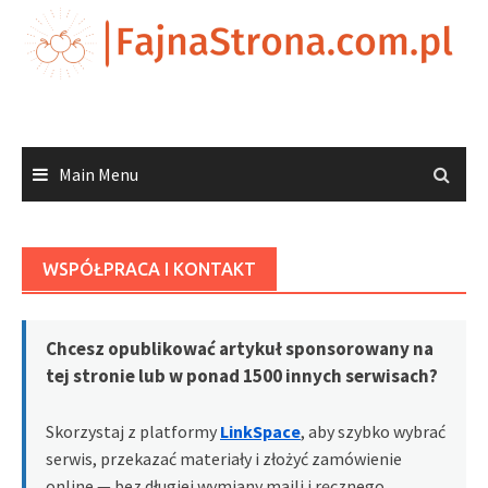
Skip
to
content
Main Menu
WSPÓŁPRACA I KONTAKT
Chcesz opublikować artykuł sponsorowany na
tej stronie lub w ponad 1500 innych serwisach?
Skorzystaj z platformy
LinkSpace
, aby szybko wybrać
serwis, przekazać materiały i złożyć zamówienie
online — bez długiej wymiany maili i ręcznego