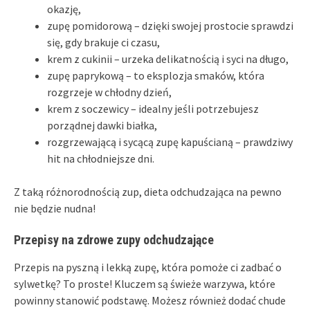
okazję,
zupę pomidorową – dzięki swojej prostocie sprawdzi
się, gdy brakuje ci czasu,
krem z cukinii – urzeka delikatnością i syci na długo,
zupę paprykową – to eksplozja smaków, która
rozgrzeje w chłodny dzień,
krem z soczewicy – idealny jeśli potrzebujesz
porządnej dawki białka,
rozgrzewającą i sycącą zupę kapuścianą – prawdziwy
hit na chłodniejsze dni.
Z taką różnorodnością zup, dieta odchudzająca na pewno
nie będzie nudna!
Przepisy na zdrowe zupy odchudzające
Przepis na pyszną i lekką zupę, która pomoże ci zadbać o
sylwetkę? To proste! Kluczem są świeże warzywa, które
powinny stanowić podstawę. Możesz również dodać chude