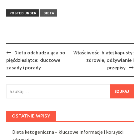
POSTED UNDER
DIETA
Post
Dieta odchudzająca po
Właściwości białej kapusty:
navigation
pięćdziesiątce: kluczowe
zdrowie, odżywianie i
zasady i porady
przepisy
Szukaj:
OSTATNIE WPISY
Dieta ketogeniczna – kluczowe informacje i korzyści
zdrowotne