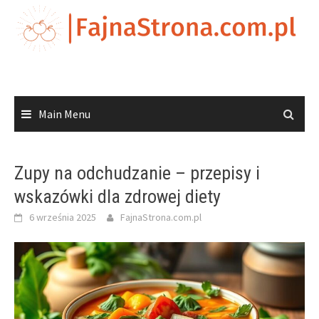
Skip
to
content
Main Menu
Zupy na odchudzanie – przepisy i
wskazówki dla zdrowej diety
6 września 2025
FajnaStrona.com.pl