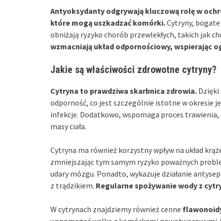
Antyoksydanty odgrywają kluczową rolę w ochro
które mogą uszkadzać komórki.
Cytryny, bogate
obniżają ryzyko chorób przewlekłych, takich jak ch
wzmacniają układ odpornościowy, wspierając og
Jakie są właściwości zdrowotne cytryny?
Cytryna to prawdziwa skarbnica zdrowia.
Dzięki
odporność, co jest szczególnie istotne w okresie 
infekcje. Dodatkowo, wspomaga proces trawienia, c
masy ciała.
Cytryna ma również korzystny wpływ na układ krąż
zmniejszając tym samym ryzyko poważnych proble
udary mózgu. Ponadto, wykazuje działanie antysept
z trądzikiem.
Regularne spożywanie wody z cytr
W cytrynach znajdziemy również cenne
flawonoid
wspomagać walkę z komórkami nowotworowymi.