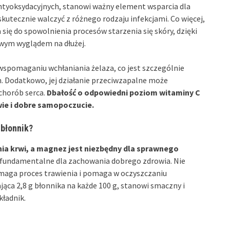
antyoksydacyjnych, stanowi ważny element wsparcia dla
tecznie walczyć z różnego rodzaju infekcjami. Co więcej,
się do spowolnienia procesów starzenia się skóry, dzięki
owym wyglądem na dłużej.
wspomaganiu wchłaniania żelaza, co jest szczególnie
. Dodatkowo, jej działanie przeciwzapalne może
 chorób serca.
Dbałość o odpowiedni poziom witaminy C
wie i dobre samopoczucie.
 błonnik?
nia krwi, a magnez jest niezbędny dla sprawnego
ą fundamentalne dla zachowania dobrego zdrowia. Nie
maga proces trawienia i pomaga w oczyszczaniu
jąca 2,8 g błonnika na każde 100 g, stanowi smaczny i
kładnik.