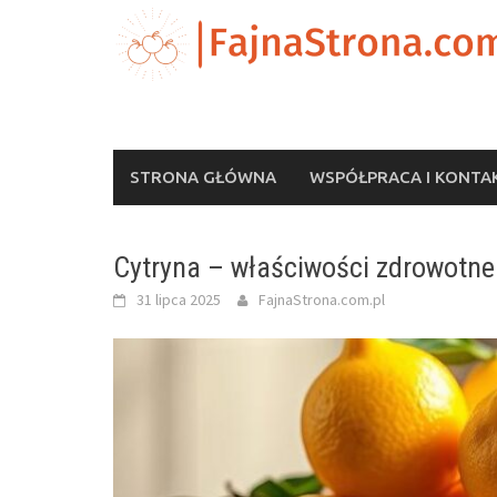
Skip
to
content
STRONA GŁÓWNA
WSPÓŁPRACA I KONTA
Cytryna – właściwości zdrowotne 
31 lipca 2025
FajnaStrona.com.pl