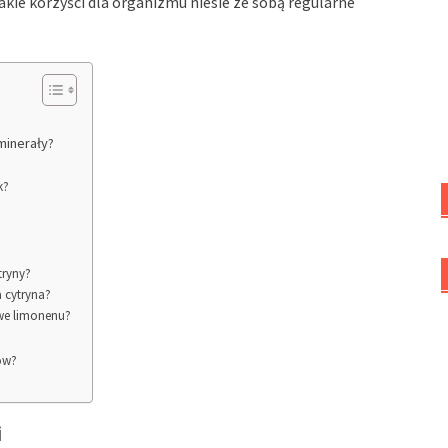
akie korzyści dla organizmu niesie ze sobą regularne
minerały?
k?
tryny?
a cytryna?
we limonenu?
ków?
i