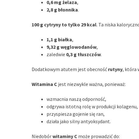
0,6 mg żelaza
,
2,8 g błonnika
.
100 g cytryny to tylko 29 kcal
. Ta niska kaloryczn
1,1 g białka
,
9,32 g węglowodanów
,
zaledwie
0,3 g tłuszczów
.
Dodatkowym atutem jest obecność
rutyny
, która
Witamina C
jest niezwykle ważna, ponieważ:
wzmacnia naszą odporność,
odgrywa istotną rolę w produkcji kolagenu,
przyspiesza gojenie się ran,
działa jako silny antyoksydant.
Niedobór
witaminy C
może prowadzić do: