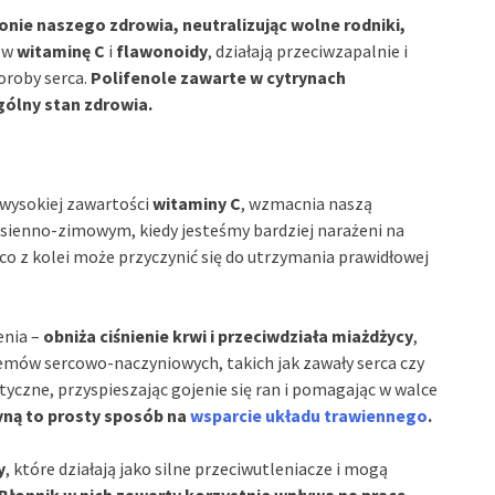
nie naszego zdrowia, neutralizując wolne rodniki,
 w
witaminę C
i
flawonoidy
, działają przeciwzapalnie i
oroby serca.
Polifenole zawarte w cytrynach
ólny stan zdrowia.
 wysokiej zawartości
witaminy C
, wzmacnia naszą
jesienno-zimowym, kiedy jesteśmy bardziej narażeni na
o z kolei może przyczynić się do utrzymania prawidłowej
enia –
obniża ciśnienie krwi i przeciwdziała miażdżycy
,
mów sercowo-naczyniowych, takich jak zawały serca czy
yczne, przyspieszając gojenie się ran i pomagając w walce
yną to prosty sposób na
wsparcie układu trawiennego
.
y
, które działają jako silne przeciwutleniacze i mogą
Błonnik w nich zawarty korzystnie wpływa na pracę