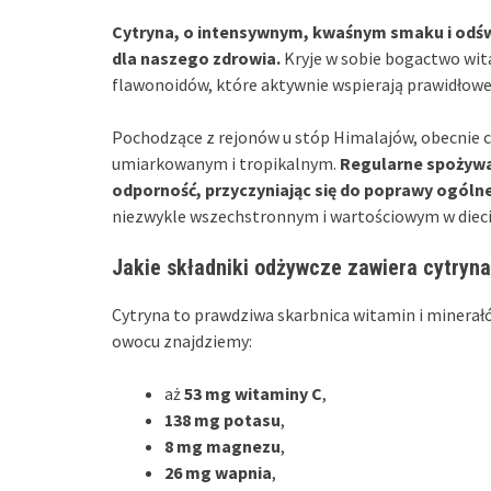
Cytryna, o intensywnym, kwaśnym smaku i odśw
dla naszego zdrowia.
Kryje w sobie bogactwo wit
flawonoidów, które aktywnie wspierają prawidłow
Pochodzące z rejonów u stóp Himalajów, obecnie c
umiarkowanym i tropikalnym.
Regularne spożyw
odporność, przyczyniając się do poprawy ogóln
niezwykle wszechstronnym i wartościowym w dieci
Jakie składniki odżywcze zawiera cytryn
Cytryna to prawdziwa skarbnica witamin i minerał
owocu znajdziemy:
aż
53 mg witaminy C
,
138 mg potasu
,
8 mg magnezu
,
26 mg wapnia
,