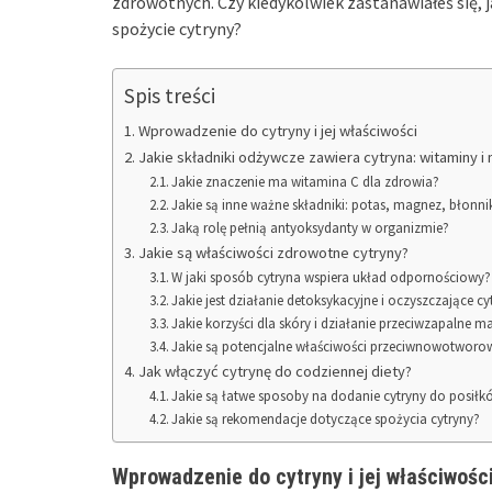
zdrowotnych. Czy kiedykolwiek zastanawiałeś się, j
spożycie cytryny?
Spis treści
Wprowadzenie do cytryny i jej właściwości
Jakie składniki odżywcze zawiera cytryna: witaminy i 
Jakie znaczenie ma witamina C dla zdrowia?
Jakie są inne ważne składniki: potas, magnez, błonni
Jaką rolę pełnią antyoksydanty w organizmie?
Jakie są właściwości zdrowotne cytryny?
W jaki sposób cytryna wspiera układ odpornościowy?
Jakie jest działanie detoksykacyjne i oczyszczające cy
Jakie korzyści dla skóry i działanie przeciwzapalne m
Jakie są potencjalne właściwości przeciwnowotworo
Jak włączyć cytrynę do codziennej diety?
Jakie są łatwe sposoby na dodanie cytryny do posił
Jakie są rekomendacje dotyczące spożycia cytryny?
Wprowadzenie do cytryny i jej właściwośc