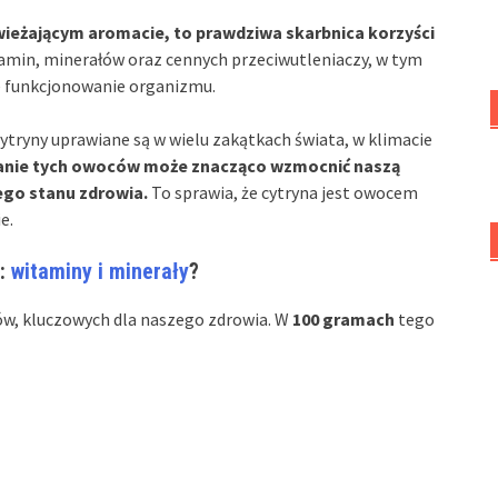
ieżającym aromacie, to prawdziwa skarbnica korzyści
amin, minerałów oraz cennych przeciwutleniaczy, w tym
e funkcjonowanie organizmu.
ytryny uprawiane są w wielu zakątkach świata, w klimacie
anie tych owoców może znacząco wzmocnić naszą
ego stanu zdrowia.
To sprawia, że cytryna jest owocem
e.
a:
witaminy i minerały
?
ów, kluczowych dla naszego zdrowia. W
100 gramach
tego