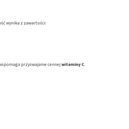
ość wynika z zawartości:
 wspomaga przyswajanie cennej
witaminy C
.