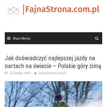
Skip
to
content
Main Menu
Jak doświadczyć najlepszej jazdy na
nartach na świecie – Polskie góry zimą
12 lutego 2022
FajnaStrona.com.pl