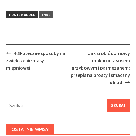
POSTED UNDER
INNE
Post
4 Skuteczne sposoby na
Jak zrobić domowy
navigation
zwiększenie masy
makaron z sosem
mięśniowej
grzybowym i parmezanem:
przepis na prosty i smaczny
obiad
Szukaj:
OSTATNIE WPISY