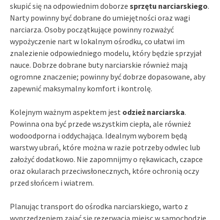
skupić się na odpowiednim doborze
sprzętu narciarskiego
.
Narty powinny być dobrane do umiejętności oraz wagi
narciarza. Osoby początkujące powinny rozważyć
wypożyczenie nart w lokalnym ośrodku, co ułatwi im
znalezienie odpowiedniego modelu, który będzie sprzyjał
nauce. Dobrze dobrane buty narciarskie również mają
ogromne znaczenie; powinny być dobrze dopasowane, aby
zapewnić maksymalny komfort i kontrolę.
Kolejnym ważnym aspektem jest
odzież narciarska
.
Powinna ona być przede wszystkim ciepła, ale również
wodoodporna i oddychająca. Idealnym wyborem będą
warstwy ubrań, które można w razie potrzeby odwlec lub
założyć dodatkowo. Nie zapomnijmy o rękawicach, czapce
oraz okularach przeciwsłonecznych, które ochronią oczy
przed słońcem i wiatrem.
Planując transport do ośrodka narciarskiego, warto z
wyprzedzeniem zająć się rezerwacją miejsc w samochodzie