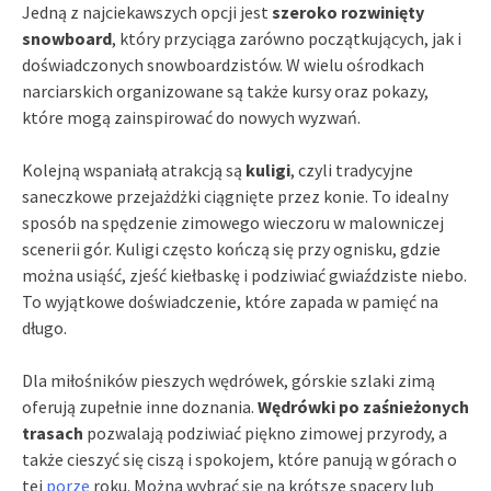
Jedną z najciekawszych opcji jest
szeroko rozwinięty
snowboard
, który przyciąga zarówno początkujących, jak i
doświadczonych snowboardzistów. W wielu ośrodkach
narciarskich organizowane są także kursy oraz pokazy,
które mogą zainspirować do nowych wyzwań.
Kolejną wspaniałą atrakcją są
kuligi
, czyli tradycyjne
saneczkowe przejażdżki ciągnięte przez konie. To idealny
sposób na spędzenie zimowego wieczoru w malowniczej
scenerii gór. Kuligi często kończą się przy ognisku, gdzie
można usiąść, zjeść kiełbaskę i podziwiać gwiaździste niebo.
To wyjątkowe doświadczenie, które zapada w pamięć na
długo.
Dla miłośników pieszych wędrówek, górskie szlaki zimą
oferują zupełnie inne doznania.
Wędrówki po zaśnieżonych
trasach
pozwalają podziwiać piękno zimowej przyrody, a
także cieszyć się ciszą i spokojem, które panują w górach o
tej
porze
roku. Można wybrać się na krótsze spacery lub