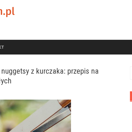
KT
 nuggetsy z kurczaka: przepis na
S
łych