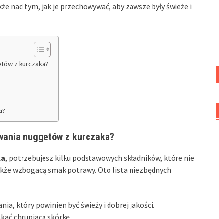
e nad tym, jak je przechowywać, aby zawsze były świeże i
etów z kurczaka?
?
a?
owania nuggetów z kurczaka?
ka
, potrzebujesz kilku podstawowych składników, które nie
akże wzbogacą smak potrawy. Oto lista niezbędnych
a, który powinien być świeży i dobrej jakości.
kać chrupiącą skórkę.