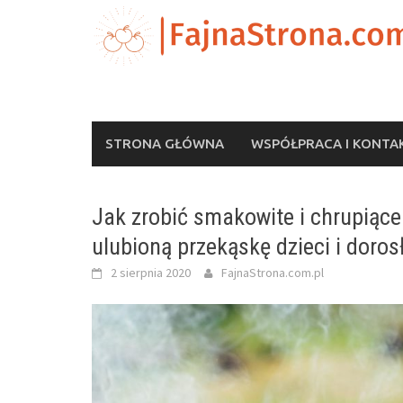
Skip
to
content
STRONA GŁÓWNA
WSPÓŁPRACA I KONTA
Jak zrobić smakowite i chrupiące
ulubioną przekąskę dzieci i doros
2 sierpnia 2020
FajnaStrona.com.pl