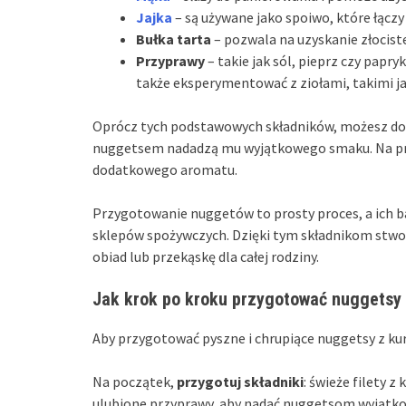
Jajka
– są używane jako spoiwo, które łączy
Bułka tarta
– pozwala na uzyskanie złocist
Przyprawy
– takie jak sól, pieprz czy pap
także eksperymentować z ziołami, takimi j
Oprócz tych podstawowych składników, możesz do
nuggetsem nadadzą mu wyjątkowego smaku. Na prz
dodatkowego aromatu.
Przygotowanie nuggetów to prosty proces, a ich b
sklepów spożywczych. Dzięki tym składnikom stwo
obiad lub przekąskę dla całej rodziny.
Jak krok po kroku przygotować nuggetsy
Aby przygotować pyszne i chrupiące nuggetsy z ku
Na początek,
przygotuj składniki
: świeże filety z
ulubione przyprawy, aby nadać nuggetsom wyjątko