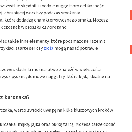
 wszystkie składniki i nadaje nuggetsom delikatność.
ej, chrupiącej warstwy podczas smażenia.
ryka, które dodadzą charakterystycznego smaku. Możesz
ak czosnek w proszku czy oregano.
dać także inne elementy, które podsmażone razem z
ykład, starte ser czy
zioła
mogą nadać potrawie
azowe składniki można łatwo znaleźć w większości
rzysz pyszne, domowe nuggetsy, które będą idealne na
 z kurczaka?
rczaka, warto zwrócić uwagę na kilka kluczowych kroków.
 kurczaka, mąkę, jajka oraz bułkę tartą. Możesz także dodać
wy smak, na przykład paprykę, czosnek w proszku czy