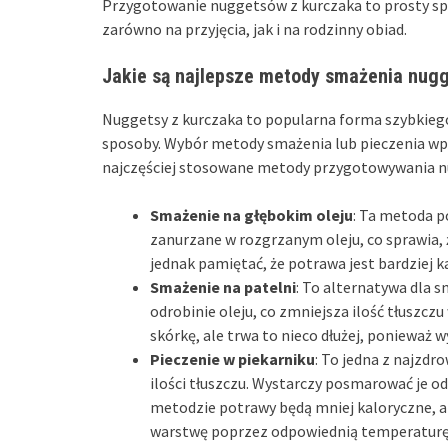
Przygotowanie nuggetsów z kurczaka to prosty s
zarówno na przyjęcia, jak i na rodzinny obiad.
Jakie są najlepsze metody smażenia nug
Nuggetsy z kurczaka to popularna forma szybkieg
sposoby. Wybór metody smażenia lub pieczenia wpł
najczęściej stosowane metody przygotowywania 
Smażenie na głębokim oleju
: Ta metoda p
zanurzane w rozgrzanym oleju, co sprawia, ż
jednak pamiętać, że potrawa jest bardziej k
Smażenie na patelni
: To alternatywa dla 
odrobinie oleju, co zmniejsza ilość tłuszcz
skórkę, ale trwa to nieco dłużej, poniewa
Pieczenie w piekarniku
: To jedna z najzdr
ilości tłuszczu. Wystarczy posmarować je od
metodzie potrawy będą mniej kaloryczne, a
warstwę poprzez odpowiednią temperaturę i