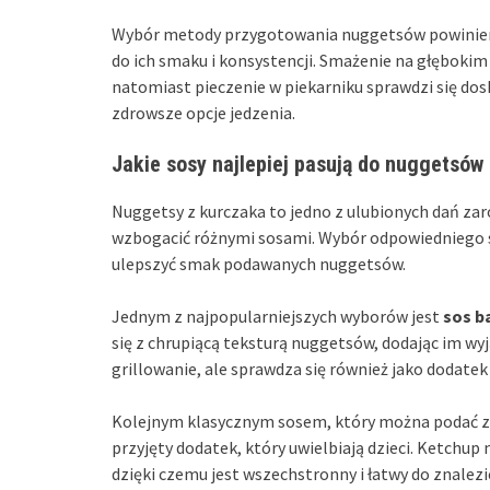
Wybór metody przygotowania nuggetsów powinien z
do ich smaku i konsystencji. Smażenie na głęboki
natomiast pieczenie w piekarniku sprawdzi się dosk
zdrowsze opcje jedzenia.
Jakie sosy najlepiej pasują do nuggetsów
Nuggetsy z kurczaka to jedno z ulubionych dań zar
wzbogacić różnymi sosami. Wybór odpowiedniego s
ulepszyć smak podawanych nuggetsów.
Jednym z najpopularniejszych wyborów jest
sos b
się z chrupiącą teksturą nuggetsów, dodając im wy
grillowanie, ale sprawdza się również jako dodate
Kolejnym klasycznym sosem, który można podać z
przyjęty dodatek, który uwielbiają dzieci. Ketchup 
dzięki czemu jest wszechstronny i łatwy do znalez