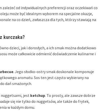
ależeć od indywidualnych preferencji oraz oczekiwań co
m oleju może być idealnym wyborem na specjalne okazje,
onale na co dzień, zwłaszcza dla tych, którzy stawiają na
 z kurczaka?
ówno dzieci, jak i dorosłych, a ich smak można dodatkowo
osu może całkowicie odmienić doświadczenie kulinarne i
arbecue
. Jego słodko-ostry smak doskonale komponuje
jątkowego aromatu. Sos ten jest często wybierany na
k do dań smażonych.
 nuggetsami, jest
ketchup
. To prosty, ale zawsze dobrze
nadaje się nie tylko do nuggetsów, ale także do frytek,
ienia w każdym domu.