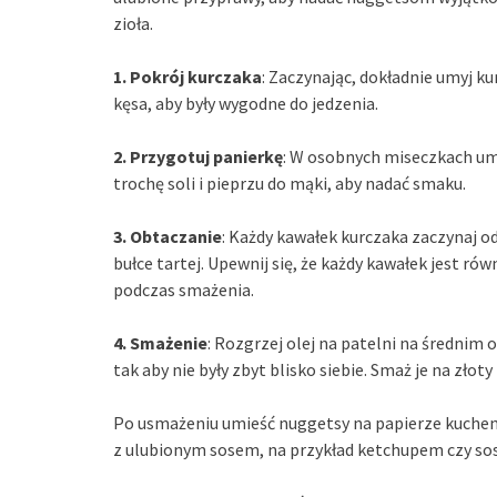
zioła.
1. Pokrój kurczaka
: Zaczynając, dokładnie umyj ku
kęsa, aby były wygodne do jedzenia.
2. Przygotuj panierkę
: W osobnych miseczkach umi
trochę soli i pieprzu do mąki, aby nadać smaku.
3. Obtaczanie
: Każdy kawałek kurczaka zaczynaj od
bułce tartej. Upewnij się, że każdy kawałek jest r
podczas smażenia.
4. Smażenie
: Rozgrzej olej na patelni na średnim o
tak aby nie były zbyt blisko siebie. Smaż je na złoty
Po usmażeniu umieść nuggetsy na papierze kuche
z ulubionym sosem, na przykład ketchupem czy so