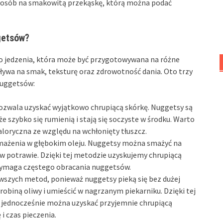
posób na smakowitą przekąskę, którą można podać
getsów?
o jedzenia, która może być przygotowywana na różne
ywa na smak, teksturę oraz zdrowotność dania. Oto trzy
nuggetsów:
ozwala uzyskać wyjątkowo chrupiącą skórkę. Nuggetsy są
e szybko się rumienią i stają się soczyste w środku. Warto
aloryczna ze względu na wchłonięty tłuszcz.
smażenia w głębokim oleju. Nuggetsy można smażyć na
u w potrawie. Dzięki tej metodzie uzyskujemy chrupiącą
ż wymaga częstego obracania nuggetsów.
owszych metod, ponieważ nuggetsy pieką się bez dużej
robiną oliwy i umieścić w nagrzanym piekarniku. Dzięki tej
 jednocześnie można uzyskać przyjemnie chrupiącą
 czas pieczenia.