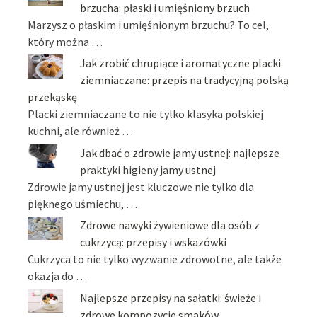
brzucha: płaski i umięśniony brzuch
Marzysz o płaskim i umięśnionym brzuchu? To cel,
który można …
Jak zrobić chrupiące i aromatyczne placki
ziemniaczane: przepis na tradycyjną polską
przekąskę
Placki ziemniaczane to nie tylko klasyka polskiej
kuchni, ale również …
Jak dbać o zdrowie jamy ustnej: najlepsze
praktyki higieny jamy ustnej
Zdrowie jamy ustnej jest kluczowe nie tylko dla
pięknego uśmiechu, …
Zdrowe nawyki żywieniowe dla osób z
cukrzycą: przepisy i wskazówki
Cukrzyca to nie tylko wyzwanie zdrowotne, ale także
okazja do …
Najlepsze przepisy na sałatki: świeże i
zdrowe kompozycje smaków