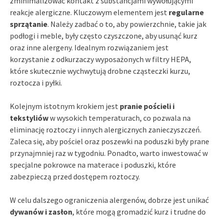
zminimalizować kontakt z substancjami wywołującymi
reakcje alergiczne. Kluczowym elementem jest
regularne
sprzątanie
. Należy zadbać o to, aby powierzchnie, takie jak
podłogi i meble, były często czyszczone, aby usunąć kurz
oraz inne alergeny. Idealnym rozwiązaniem jest
korzystanie z odkurzaczy wyposażonych w filtry HEPA,
które skutecznie wychwytują drobne cząsteczki kurzu,
roztocza i pyłki.
Kolejnym istotnym krokiem jest
pranie pościeli i
tekstyliów
w wysokich temperaturach, co pozwala na
eliminację roztoczy i innych alergicznych zanieczyszczeń.
Zaleca się, aby pościel oraz poszewki na poduszki były prane
przynajmniej raz w tygodniu. Ponadto, warto inwestować w
specjalne pokrowce na materace i poduszki, które
zabezpieczą przed dostępem roztoczy.
W celu dalszego ograniczenia alergenów, dobrze jest unikać
dywanów i zasłon
, które mogą gromadzić kurz i trudne do