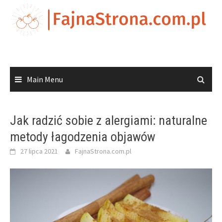
Skip
to
content
Main Menu
Jak radzić sobie z alergiami: naturalne
metody łagodzenia objawów
27 lipca 2021
FajnaStrona.com.pl