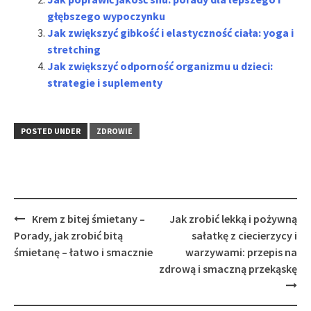
głębszego wypoczynku
Jak zwiększyć gibkość i elastyczność ciała: yoga i
stretching
Jak zwiększyć odporność organizmu u dzieci:
strategie i suplementy
POSTED UNDER
ZDROWIE
Post
Krem z bitej śmietany –
Jak zrobić lekką i pożywną
navigation
Porady, jak zrobić bitą
sałatkę z ciecierzycy i
śmietanę – łatwo i smacznie
warzywami: przepis na
zdrową i smaczną przekąskę