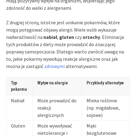
mają pozytywny wpływ na organizm, wspierając jego
zdolność do walki z alergenami.
Z drugiej strony, istotne jest unikanie pokarmów, które
mogą potęgować objawy alergii. Wiele osób wykazuje
nadwrażliwość na
nabiał
,
gluten
czy
orzechy
. Eliminacja
tych produktów z diety może prowadzić do znaczącej
poprawy samopoczucia. Dlatego warto zwrócić uwagę na
to, jakie pokarmy wywołują reakcje alergiczne oraz jak
można je zastąpić
zdrowymi
alternatywami.
Typ
Wpływ na alergie
Przykłady alternatyw
pokarmu
Nabiał
Może prowadzić do
Mleka roślinne
reakcji
(np. migdałowe,
alergicznych
sojowe)
Gluten
Może wywoływać
Mąki
nietolerancje i
bezglutenowe