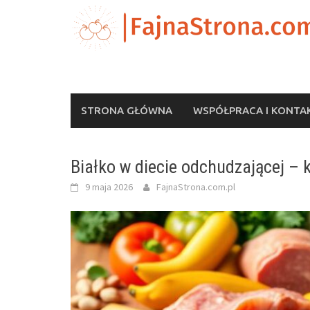
Skip
to
content
STRONA GŁÓWNA
WSPÓŁPRACA I KONTA
Białko w diecie odchudzającej – 
9 maja 2026
FajnaStrona.com.pl