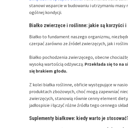
stanowi wsparcie w budowaniu i utrzymaniu masy m
ogólnej kondycji.
Białko zwierzęce i roślinne: jakie są korzyści i
Białko to fundament naszego organizmu, niezbęd
czerpać zarówno ze źródeł zwierzęcych, jak i roślinn
Białko pochodzenia zwierzęcego, obecne chociażby w
wysoką wartością odżywczą.
Przekłada się to na s
się brakiem głodu.
Z kolei białka roślinne, obficie występujące w nasi
produktach zbożowych, choć mogą zapewniać nieco
zwierzęcych, stanowią równie cenny element diety.
jadłospisie i łączyć różne źródła tego cennego skład
Suplementy białkowe: kiedy warto je stosować