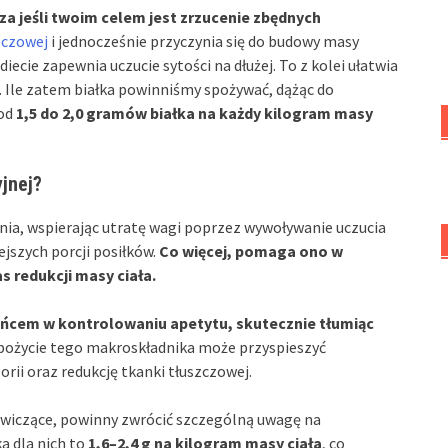
za jeśli twoim celem jest zrzucenie zbędnych
zczowej
i jednocześnie przyczynia się do budowy masy
iecie zapewnia uczucie sytości na dłużej. To z kolei ułatwia
. Ile zatem białka powinniśmy spożywać, dążąc do
 od
1,5 do 2,0 gramów białka na każdy kilogram masy
jnej?
nia, wspierając utratę wagi poprzez wywoływanie uczucia
jszych porcji posiłków.
Co więcej, pomaga ono w
s redukcji masy ciała.
zeńcem w kontrolowaniu apetytu, skutecznie tłumiąc
ożycie tego makroskładnika może przyspieszyć
ii oraz redukcję tkanki tłuszczowej.
 ćwiczące, powinny zwrócić szczególną uwagę na
 dla nich to
1,6–2,4 g na kilogram masy ciała
, co