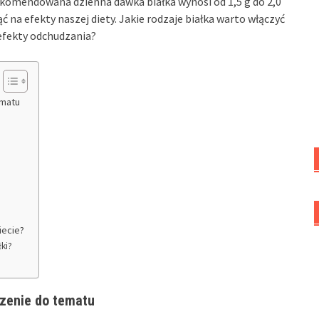
 Rekomendowana dzienna dawka białka wynosi od 1,5 g do 2,0
 na efekty naszej diety. Jakie rodzaje białka warto włączyć
efekty odchudzania?
ematu
iecie?
łki?
zenie do tematu