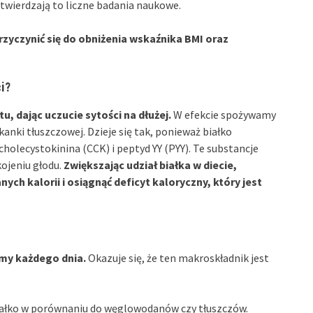
wierdzają to liczne badania naukowe.
przyczynić się do obniżenia wskaźnika BMI oraz
i?
, dając uczucie sytości na dłużej.
W efekcie spożywamy
kanki tłuszczowej. Dzieje się tak, ponieważ białko
holecystokinina (CCK) i peptyd YY (PYY). Te substancje
ojeniu głodu.
Zwiększając udział białka w diecie,
h kalorii i osiągnąć deficyt kaloryczny, który jest
amy każdego dnia.
Okazuje się, że ten makroskładnik jest
białko w porównaniu do węglowodanów czy tłuszczów.