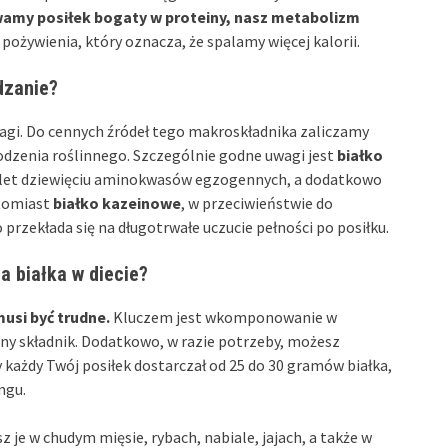
amy posiłek bogaty w proteiny, nasz metabolizm
żywienia, który oznacza, że spalamy więcej kalorii.
dzanie?
 wagi. Do cennych źródeł tego makroskładnika zaliczamy
dzenia roślinnego. Szczególnie godne uwagi jest
białko
let dziewięciu aminokwasów egzogennych, a dodatkowo
atomiast
białko kazeinowe
, w przeciwieństwie do
rzekłada się na długotrwałe uczucie pełności po posiłku.
a białka w diecie?
musi być trudne.
Kluczem jest wkomponowanie w
nny składnik. Dodatkowo, w razie potrzeby, możesz
 każdy Twój posiłek dostarczał od 25 do 30 gramów białka,
ngu.
z je w chudym mięsie, rybach, nabiale, jajach, a także w