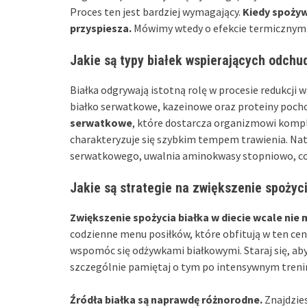
Proces ten jest bardziej wymagający.
Kiedy spożyw
przyspiesza.
Mówimy wtedy o efekcie termicznym po
Jakie są typy białek wspierających odchu
Białka odgrywają istotną rolę w procesie redukcji
białko serwatkowe, kazeinowe oraz proteiny pocho
serwatkowe
, które dostarcza organizmowi komp
charakteryzuje się szybkim tempem trawienia. N
serwatkowego, uwalnia aminokwasy stopniowo, co p
Jakie są strategie na zwiększenie spożyci
Zwiększenie spożycia białka w diecie wcale nie 
codzienne menu posiłków, które obfitują w ten ce
wspomóc się odżywkami białkowymi. Staraj się, aby
szczególnie pamiętaj o tym po intensywnym treni
Źródła białka są naprawdę różnorodne.
Znajdzies