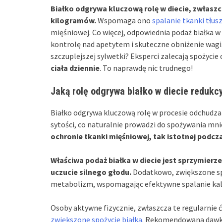
Białko odgrywa kluczową rolę w diecie, zwłaszc
kilogramów.
Wspomaga ono
spalanie tkanki tłus
mięśniowej. Co więcej, odpowiednia podaż białka w d
kontrolę nad apetytem i skuteczne obniżenie wagi
szczuplejszej sylwetki? Eksperci zalecają spożycie
ciała dziennie
. To naprawdę nic trudnego!
Jaką rolę odgrywa białko w diecie redukcy
Białko odgrywa kluczową rolę w procesie odchudza
sytości, co naturalnie prowadzi do spożywania mnie
ochronie tkanki mięśniowej, tak istotnej podcza
Właściwa podaż białka w diecie jest sprzymier
uczucie silnego głodu.
Dodatkowo, zwiększone sp
metabolizm, wspomagając efektywne spalanie kalor
Osoby aktywne fizycznie, zwłaszcza te regularnie
zwiększone spożycie białka
. Rekomendowana dawka