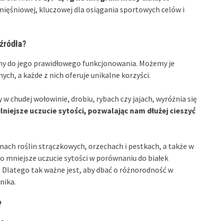
ięśniowej, kluczowej dla osiągania sportowych celów i
 źródła?
ny do jego prawidłowego funkcjonowania. Możemy je
ych, a każde z nich oferuje unikalne korzyści.
 chudej wołowinie, drobiu, rybach czy jajach, wyróżnia się
ilniejsze uczucie sytości, pozwalając nam dłużej cieszyć
onach roślin strączkowych, orzechach i pestkach, a także w
 mniejsze uczucie sytości w porównaniu do białek
 Dlatego tak ważne jest, aby dbać o różnorodność w
nika.
?