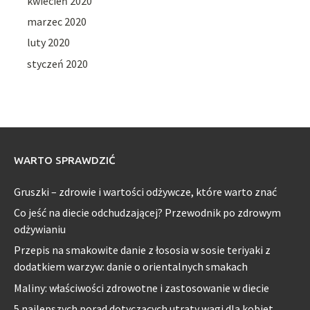
kwiecień 2020
marzec 2020
luty 2020
styczeń 2020
WARTO SPRAWDZIĆ
Gruszki – zdrowie i wartości odżywcze, które warto znać
Co jeść na diecie odchudzającej? Przewodnik po zdrowym
odżywianiu
Przepis na smakowite danie z łososia w sosie teriyaki z
dodatkiem warzyw: danie o orientalnych smakach
Maliny: właściwości zdrowotne i zastosowanie w diecie
5 najlepszych porad dotyczących utraty wagi dla kobiet