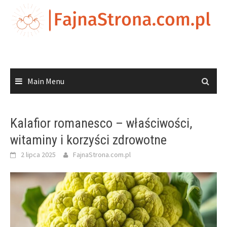
Skip
to
content
Main Menu
Kalafior romanesco – właściwości,
witaminy i korzyści zdrowotne
2 lipca 2025
FajnaStrona.com.pl