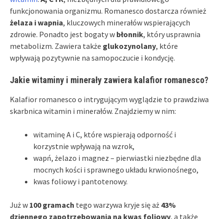
funkcjonowania organizmu. Romanesco dostarcza również
żelaza i wapnia
, kluczowych minerałów wspierających
zdrowie. Ponadto jest bogaty w
błonnik
, który usprawnia
metabolizm. Zawiera także
glukozynolany
, które
wpływają pozytywnie na samopoczucie i kondycję.
Jakie witaminy i minerały zawiera kalafior romanesco?
Kalafior romanesco o intrygującym wyglądzie to prawdziwa
skarbnica witamin i minerałów. Znajdziemy w nim:
witaminę A i C, które wspierają odporność i
korzystnie wpływają na wzrok,
wapń, żelazo i magnez – pierwiastki niezbędne dla
mocnych kości i sprawnego układu krwionośnego,
kwas foliowy i pantotenowy.
Już w
100 gramach
tego warzywa kryje się aż
43%
dziennego zapotrzebowania na kwas foliowy
, a także