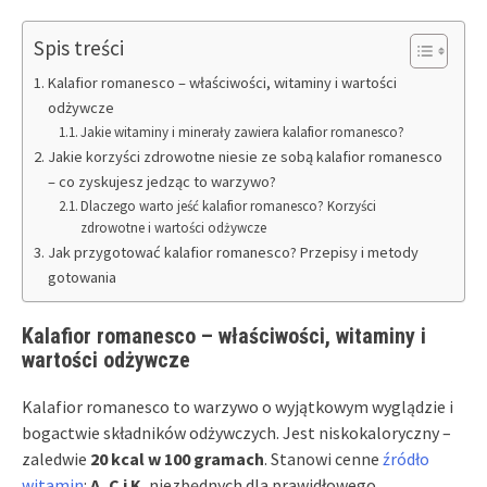
Spis treści
Kalafior romanesco – właściwości, witaminy i wartości
odżywcze
Jakie witaminy i minerały zawiera kalafior romanesco?
Jakie korzyści zdrowotne niesie ze sobą kalafior romanesco
– co zyskujesz jedząc to warzywo?
Dlaczego warto jeść kalafior romanesco? Korzyści
zdrowotne i wartości odżywcze
Jak przygotować kalafior romanesco? Przepisy i metody
gotowania
Kalafior romanesco – właściwości, witaminy i
wartości odżywcze
Kalafior romanesco to warzywo o wyjątkowym wyglądzie i
bogactwie składników odżywczych. Jest niskokaloryczny –
zaledwie
20 kcal w 100 gramach
. Stanowi cenne
źródło
witamin
:
A, C i K
, niezbędnych dla prawidłowego