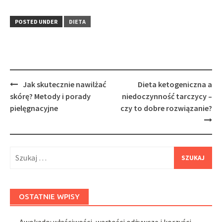
POSTED UNDER
DIETA
Post
Jak skutecznie nawilżać
Dieta ketogeniczna a
navigation
skórę? Metody i porady
niedoczynność tarczycy –
pielęgnacyjne
czy to dobre rozwiązanie?
Szukaj:
OSTATNIE WPISY
Awokado: właściwości, wartości odżywcze i korzyści