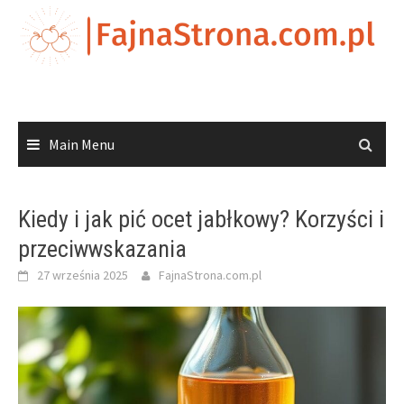
Skip
to
content
Main Menu
Kiedy i jak pić ocet jabłkowy? Korzyści i
przeciwwskazania
27 września 2025
FajnaStrona.com.pl