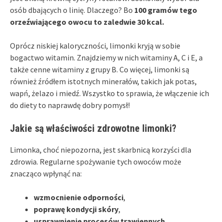
osób dbających o linię. Dlaczego? Bo
100 gramów tego
orzeźwiającego owocu to zaledwie 30 kcal.
Oprócz niskiej kaloryczności, limonki kryją w sobie
bogactwo witamin. Znajdziemy w nich witaminy A, C i E, a
także cenne witaminy z grupy B. Co więcej, limonki są
również źródłem istotnych minerałów, takich jak potas,
wapń, żelazo i miedź. Wszystko to sprawia, że włączenie ich
do diety to naprawdę dobry pomysł!
Jakie są właściwości zdrowotne limonki?
Limonka, choć niepozorna, jest skarbnicą korzyści dla
zdrowia. Regularne spożywanie tych owoców może
znacząco wpłynąć na:
wzmocnienie odporności
,
poprawę kondycji skóry
,
usprawnienie procesów trawiennych
.