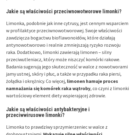
Jakie są właściwości przeciwnowotworowe limonki?
Limonka, podobnie jak inne cytrusy, jest cennym wsparciem
w profilaktyce przeciwnowotworowej. Swoje właściwości
zawdzięcza bogactwu bioflawonoidów, które działają
antynowotworowo i realnie zmniejszają ryzyko rozwoju
raka. Dodatkowo, limonki zawierają limonen – silny
przeciwutleniacz, który może niszczyć komórki rakowe.
Badania sugerują jego skuteczność w walce z nowotworami
jamy ustnej, skóry i płuc, a także w przypadku raka piersi,
żołądka i okrężnicy. Co więcej,
limonen hamuje proces
namnażania się komórek raka wątroby
, co czyni z limonki
wartościowy element diety wspierającej zdrowie.
Jakie są właściwości antybakteryjne i
przeciwwirusowe limonki?
Limonka to prawdziwy sprzymierzeniec w walce z
drobnoustrojami.
Wykazuje silne właściwości