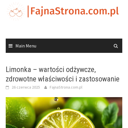
Skip
to
content
Main Menu
Limonka – wartości odżywcze,
zdrowotne właściwości i zastosowanie
26 czerwca 2025
FajnaStrona.com.pl