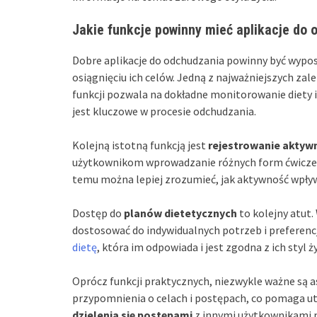
Jakie funkcje powinny mieć aplikacje do
Dobre aplikacje do odchudzania powinny być wypo
osiągnięciu ich celów. Jedną z najważniejszych zale
funkcji pozwala na dokładne monitorowanie diety i 
jest kluczowe w procesie odchudzania.
Kolejną istotną funkcją jest
rejestrowanie aktywn
użytkownikom wprowadzanie różnych form ćwiczeń, 
temu można lepiej zrozumieć, jak aktywność wpływ
Dostęp do
planów dietetycznych
to kolejny atut.
dostosować do indywidualnych potrzeb i preferenc
dietę
, która im odpowiada i jest zgodna z ich styl ży
Oprócz funkcji praktycznych, niezwykle ważne są 
przypomnienia o celach i postępach, co pomaga 
dzielenia się postępami
z innymi użytkownikami m