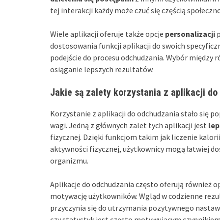
tej interakcji każdy może czuć się częścią społecz
Wiele aplikacji oferuje także opcje
personalizacji
p
dostosowania funkcji aplikacji do swoich specyfic
podejście do procesu odchudzania. Wybór między 
osiąganie lepszych rezultatów.
Jakie są zalety korzystania z aplikacji d
Korzystanie z aplikacji do odchudzania stało się 
wagi. Jedną z głównych zalet tych aplikacji jest
lep
fizycznej. Dzięki funkcjom takim jak liczenie kalo
aktywności fizycznej, użytkownicy mogą łatwiej 
organizmu.
Aplikacje do odchudzania często oferują również o
motywację użytkowników. Wgląd w codzienne rezult
przyczynia się do utrzymania pozytywnego nastawi
czy statystyk jest często motywującym czynnikiem,