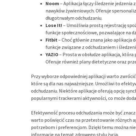
Noom
– Aplikacja łączy śledzenie jedzeni
nawyków żywieniowych. Oferuje spersonali
długotrwałym odchudzaniu.
Lose It!
– Umożliwia prostą rejestrację spo
funkcje społecznościowe, pozwalające na dz
Fitbit
– Choć głównie znana jako aplikacja d
funkcje związane z odchudzaniem i śledzeni
YAZIO
– Prosta w obsłudze aplikacja, która
Oferuje również plany dietetyczne oraz prz
Przy wyborze odpowiedniej aplikacji warto zwróci
które są dla nas najważniejsze. Umożliwi to efek
odchudzaniu. Niektóre aplikacje oferują opcję sync
popularnymi trackerami aktywności, co może doda
Efektywność procesu odchudzania może być znacz
warto poświęcić czas na przetestowanie różnych ap
potrzebom i preferencjom. Dzięki temu można nie
informacje na temat zdrowego stylu życia.