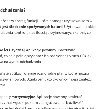
 odchudzania?
sażone w szereg funkcji, które pomogą użytkownikom w
t jest
śledzenie spożywanych kalorii
. Użytkowanie takiej
ułatwia kontrolę nad ilością przyjmowanych kalorii, co
ości fizycznej
. Aplikacje powinny umożliwiać
co daje pełniejszy obraz ich codziennego ruchu. Dzięki
a na wyniki odchudzania.
 Wiele aplikacji oferuje różnorodne plany, które można
ji żywieniowych. Dzięki temu użytkownicy mogą znaleźć
cia.
aspekty
motywacyjne
. Aplikacje powinny zawierać
utrzymać wysoki poziom zaangażowania. Możliwość
oże być dodatkowym źródłem wsparcia i inspiracji. Dzięki