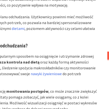
ności, co pozytywnie wpływa na motywację.
lanu odchudzania. Użytkownicy powinni mieć możliwość
znych potrzeb, co pozwala na bardziej spersonalizowane
różnymi
dietami
, poziomem aktywności czy celami ułatwia
o odchudzania?
popularnym sposobem na osiągnięcie i utrzymanie zdrowej
sza kontrola nad dietą
oraz każdą formą aktywności
rii, śledzenie spożycia makroskładników czy monitorowanie
dostosowywać swoje
nawyki żywieniowe
do potrzeb
pcję
monitowania postępów
, co może znacznie zwiększyć
aty pomaga zobaczyć, jak wiele osiągamy, co z kolei
enia. Możliwość wizualizacji osiągnięć w postaci wykresów
 który zachęca do dalszej pracy nad sobą.