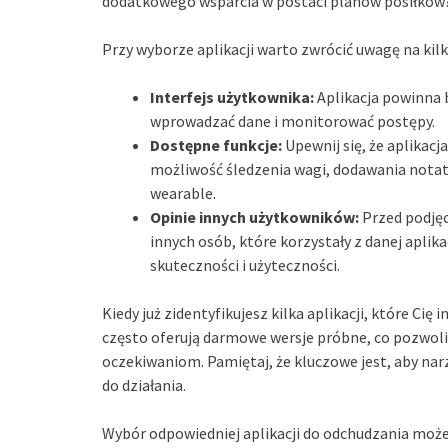
dodatkowego wsparcia w postaci planów posiłków
Przy wyborze aplikacji warto zwrócić uwagę na ki
Interfejs użytkownika:
Aplikacja powinna b
wprowadzać dane i monitorować postępy.
Dostępne funkcje:
Upewnij się, że aplikacja
możliwość śledzenia wagi, dodawania notate
wearable.
Opinie innych użytkowników:
Przed podjęc
innych osób, które korzystały z danej aplik
skuteczności i użyteczności.
Kiedy już zidentyfikujesz kilka aplikacji, które Cię 
często oferują darmowe wersje próbne, co pozwoli 
oczekiwaniom. Pamiętaj, że kluczowe jest, aby narz
do działania.
Wybór odpowiedniej aplikacji do odchudzania moż