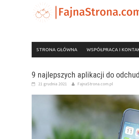
Skip
to
content
STRONA GŁÓWNA
WSPÓŁPRACA I KONTA
9 najlepszych aplikacji do odchu
21 grudnia 2021
FajnaStrona.com.pl