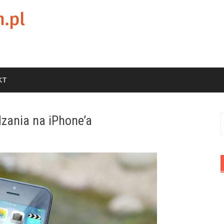
KT
dzania na iPhone’a
S