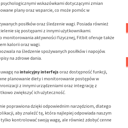
a z psychologicznymi wskazówkami dotyczącymi zmian
zowane plany oraz wsparcie, co może pomóc w
żywanych posiłków oraz śledzenie wagi. Posiada również
ielenie się postępami z innymi użytkownikami.
o monitorowania aktywności fizycznej, Fitbit oferuje także
em kalorii oraz wagi.
 pozwala na śledzenie spożywanych posiłków i napojów.
episy na zdrowe dania.
ć uwagę na
intuicyjny interfejs
oraz dostępność funkcji,
tywne planowanie diety i monitorowanie postępów w
hronizacji z innymi urządzeniami oraz integrację z
tkowo zwiększyć ich użyteczność.
nie poprawiona dzięki odpowiednim narzędziom, dlatego
likacji, aby znaleźć tę, która najlepiej odpowiada naszym
 tylko kontrolować swoją wagę, ale również zdobyć cenne