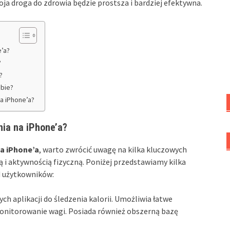
ja droga do zdrowia będzie prostsza i bardziej efektywna.
e’a?
?
?
ebie?
na iPhone’a?
nia na iPhone’a?
na iPhone’a
, warto zwrócić uwagę na kilka kluczowych
ą i aktywnością fizyczną. Poniżej przedstawiamy kilka
d użytkowników:
ch aplikacji do śledzenia kalorii. Umożliwia łatwe
nitorowanie wagi. Posiada również obszerną bazę