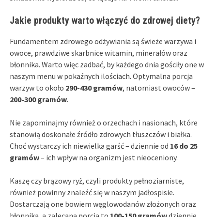
Jakie produkty warto włączyć do zdrowej diety?
Fundamentem zdrowego odżywiania są świeże warzywa i
owoce, prawdziwe skarbnice witamin, minerałów oraz
błonnika. Warto więc zadbać, by każdego dnia gościły one w
naszym menu w pokaźnych ilościach. Optymalna porcja
warzyw to około
290-430 gramów
, natomiast owoców –
200-300 gramów
.
Nie zapominajmy również o orzechach i nasionach, które
stanowią doskonałe źródło zdrowych tłuszczów i białka.
Choć wystarczy ich niewielka garść – dziennie od
16 do 25
gramów
– ich wpływ na organizm jest nieoceniony.
Kaszę czy brązowy ryż, czyli produkty pełnoziarniste,
również powinny znaleźć się w naszym jadłospisie.
Dostarczają one bowiem węglowodanów złożonych oraz
błonnika, a zalecana porcja to
100-150 gramów
dziennie.