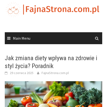
Skip
to
content
Main Menu
Jak zmiana diety wpływa na zdrowie i
styl życia? Poradnik
29 czerwca 2025
FajnaStrona.com.pl