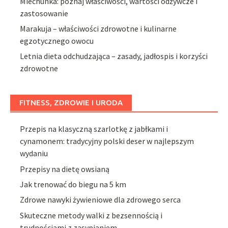
Miechunka: poznaj właściwości, wartości odżywcze i
zastosowanie
Marakuja – właściwości zdrowotne i kulinarne
egzotycznego owocu
Letnia dieta odchudzająca – zasady, jadłospis i korzyści
zdrowotne
FITNESS, ZDROWIE I URODA
Przepis na klasyczną szarlotkę z jabłkami i
cynamonem: tradycyjny polski deser w najlepszym
wydaniu
Przepisy na dietę owsianą
Jak trenować do biegu na 5 km
Zdrowe nawyki żywieniowe dla zdrowego serca
Skuteczne metody walki z bezsennością i
trudnościami z zasypianiem