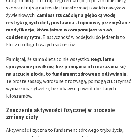
Chcąc uniknąć frustrującego efektu jo-jo po zmianie diety,
skoncentruj się na trwałej transformacji swoich nawyków
żywieniowych.
Zamiast rzucać się na głęboką wodę
restrykcyjnych diet, postaw na stopniowe, przemyślane
modyfikacje, które łatwo wkomponujesz w swój
codzienny rytm.
Elastyczność w podejściu do jedzenia to
klucz do długotrwałych sukcesów.
Pamiętaj, że sama dieta to nie wszystko.
Regularne
spożywanie posiłków, bez pomijania ich i narażania się
na uczucie głodu, to fundament zdrowego odżywiania.
Te proste zasady, wdrożone z rozwagą, pomogą ci utrzymać
wymarzoną sylwetkę bez obawy o powrót do starych
kilogramów.
Znaczenie aktywności fizycznej w procesie
zmiany diety
Aktywność fizyczna to fundament zdrowego trybu życia,