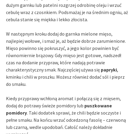
dużym garnku lub patelni rozgrzej odrobinę oleju i wrzuć
cebulę wraz z czosnkiem. Podsmażaj je na średnim ogniu, aż
cebula stanie się miękka i lekko złocista.
W następnym kroku dodaj do garnka mielone mięso,
najlepiej wołowe, i smaż je, aż będzie dobrze zarumienione.
Mięso powinno się pokruszyć, a jego kolor powinien być
równomiernie brązowy. Gdy mięso jest gotowe, nadszedł
czas na dodanie przypraw, które nadają potrawie
charakterystyczny smak. Najczęściej używa się
papryki
,
kminku i chili w proszku. Możesz również dodać sól i pieprz
do smaku.
Kiedy przyprawy wchłoną aromat i połączą się z mięsem,
dodaj do potrawy świeże pomidory lub
puszkowane
pomidory
. Taki dodatek sprawi, że chili będzie soczyste i
pełne smaku. Na końcu wrzuć odcedzoną fasolę – czerwoną
lub czarną, wedle upodobań. Całość należy dokładnie