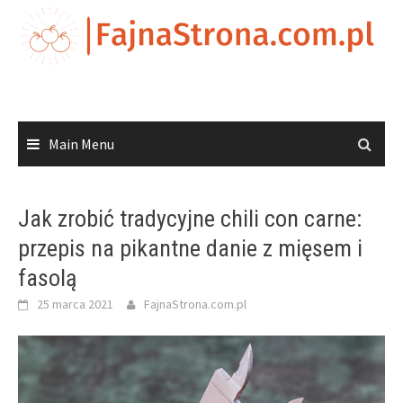
Skip
to
content
Main Menu
Jak zrobić tradycyjne chili con carne:
przepis na pikantne danie z mięsem i
fasolą
25 marca 2021
FajnaStrona.com.pl