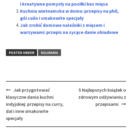
i kreatywne pomysły na posiłki bez mięsa
Kuchnia wietnamska w domu: przepisy na phở,
gỏi cuốn i smakowite specjały
Jak zrobić domowe naleśniki z mięsem i
warzywami: przepis na sycące danie obiadowe
POSTED UNDER
KULINARIA
Post
Jak przygotować
5 Najlepszych książek o
navigation
klasyczne dania kuchni
zdrowym odżywianiu z
indyjskiej: przepisy na curry,
przepisami
dal i inne smakowite
specjały