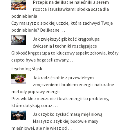
Przepis na delikatne naleśniki z serem
ricotta i truskawkami: słodka uczta dla
podniebienia
Czy marzysz o słodkiej uczcie, która zachwyci Twoje
podniebienie? Delikatne …
Jak zwiększyć gibkość kręgosłupa:
ćwiczenia i techniki rozciągające
Gibkość kręgosłupa to kluczowy aspekt zdrowia, który
często bywa bagatelizowany. …
trycholog śląsk
Jak radzić sobie z przewlekłym
zmęczeniem i brakiem energii: naturalne
metody poprawy energii
Przewlekłe zmęczenie i brak energii to problemy,
które dotykają coraz …
Jak szybko zyskać masę mięśniową
Marzysz o szybkiej budowie masy
mięśniowej, ale nie wiesz od …