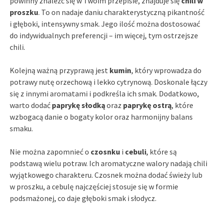
powinny znaleźć się w Twoim przepisie, znajduje się
chili w
proszku
. To on nadaje daniu charakterystyczną pikantność
i głęboki, intensywny smak. Jego ilość można dostosować
do indywidualnych preferencji – im więcej, tym ostrzejsze
chili.
Kolejną ważną przyprawą jest
kumin
, który wprowadza do
potrawy nutę orzechową i lekko cytrynową. Doskonale łączy
się z innymi aromatami i podkreśla ich smak. Dodatkowo,
warto dodać
paprykę słodką
oraz
paprykę ostrą
, które
wzbogacą danie o bogaty kolor oraz harmonijny balans
smaku.
Nie można zapomnieć o
czosnku
i
cebuli
, które są
podstawą wielu potraw. Ich aromatyczne walory nadają chili
wyjątkowego charakteru. Czosnek można dodać świeży lub
w proszku, a cebulę najczęściej stosuje się w formie
podsmażonej, co daje głęboki smak i słodycz.