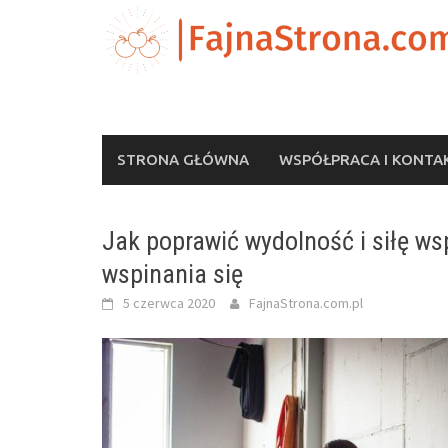
Skip
to
content
STRONA GŁÓWNA
WSPÓŁPRACA I KONTA
Jak poprawić wydolność i siłę wsp
wspinania się
5 czerwca 2020
FajnaStrona.com.pl