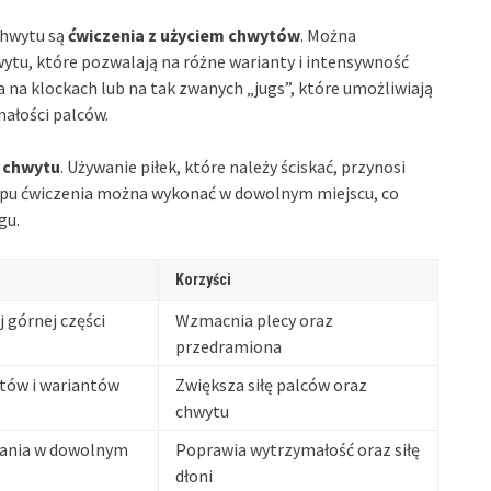
chwytu są
ćwiczenia z użyciem chwytów
. Można
wytu, które pozwalają na różne warianty i intensywność
 na klockach lub na tak zwanych „jugs”, które umożliwiają
małości palców.
o chwytu
. Używanie piłek, które należy ściskać, przynosi
typu ćwiczenia można wykonać w dowolnym miejscu, co
gu.
Korzyści
 górnej części
Wzmacnia plecy oraz
przedramiona
tów i wariantów
Zwiększa siłę palców oraz
chwytu
ania w dowolnym
Poprawia wytrzymałość oraz siłę
dłoni