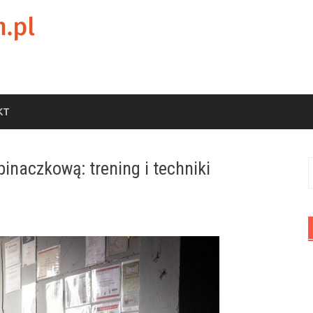
KT
inaczkową: trening i techniki
S