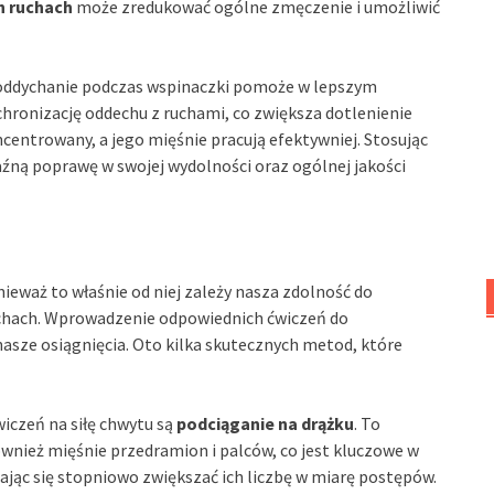
h ruchach
może zredukować ogólne zmęczenie i umożliwić
oddychanie podczas wspinaczki pomoże w lepszym
hronizację oddechu z ruchami, co zwiększa dotlenienie
ncentrowany, a jego mięśnie pracują efektywniej. Stosując
źną poprawę w swojej wydolności oraz ogólnej jakości
ieważ to właśnie od niej zależy nasza zdolność do
uchach. Wprowadzenie odpowiednich ćwiczeń do
sze osiągnięcia. Oto kilka skutecznych metod, które
iczeń na siłę chwytu są
podciąganie na drążku
. To
ównież mięśnie przedramion i palców, co jest kluczowe w
ając się stopniowo zwiększać ich liczbę w miarę postępów.