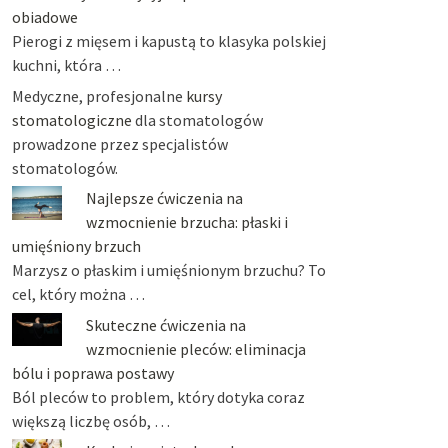
obiadowe
Pierogi z mięsem i kapustą to klasyka polskiej
kuchni, która …
Medyczne, profesjonalne
kursy
stomatologiczne
dla stomatologów
prowadzone przez specjalistów
stomatologów.
Najlepsze ćwiczenia na
wzmocnienie brzucha: płaski i
umięśniony brzuch
Marzysz o płaskim i umięśnionym brzuchu? To
cel, który można …
Skuteczne ćwiczenia na
wzmocnienie pleców: eliminacja
bólu i poprawa postawy
Ból pleców to problem, który dotyka coraz
większą liczbę osób, …