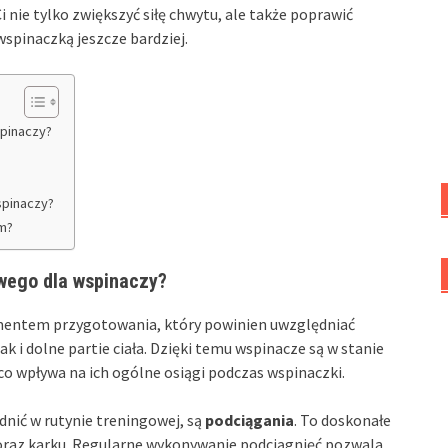
 nie tylko zwiększyć siłę chwytu, ale także poprawić
spinaczką jeszcze bardziej.
spinaczy?
spinaczy?
m?
owego dla wspinaczy?
ementem przygotowania, który powinien uwzględniać
 i dolne partie ciała. Dzięki temu wspinacze są w stanie
 co wpływa na ich ogólne osiągi podczas wspinaczki.
nić w rutynie treningowej, są
podciągania
. To doskonałe
oraz karku. Regularne wykonywanie podciągnięć pozwala