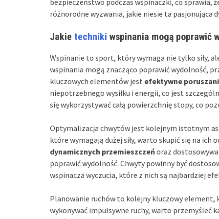
bezpieczeństwo podczas wspinaczki, co sprawia, że
różnorodne wyzwania, jakie niesie ta pasjonująca d
Jakie
techniki
wspinania mogą poprawić 
Wspinanie to sport, który wymaga nie tylko siły, a
wspinania mogą znacząco poprawić wydolność, prz
kluczowych elementów jest
efektywne poruszanie
niepotrzebnego wysiłku i energii, co jest szczegól
się wykorzystywać całą powierzchnię stopy, co pozwa
Optymalizacja chwytów jest kolejnym istotnym as
które wymagają dużej siły, warto skupić się na ic
dynamicznych przemieszczeń
oraz dostosowywan
poprawić wydolność. Chwyty powinny być dostoso
wspinacza wyczucia, które z nich są najbardziej ef
Planowanie ruchów to kolejny kluczowy element, k
wykonywać impulsywne ruchy, warto przemyśleć każ