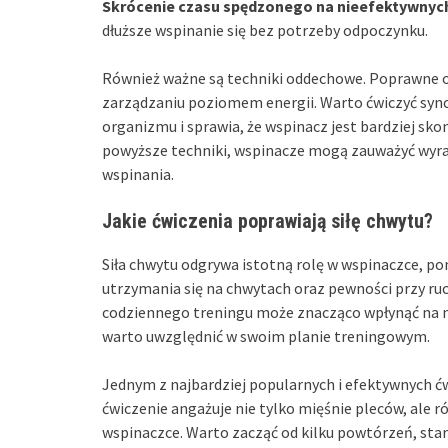
Skrócenie czasu spędzonego na nieefektywnyc
dłuższe wspinanie się bez potrzeby odpoczynku.
Również ważne są techniki oddechowe. Poprawne 
zarządzaniu poziomem energii. Warto ćwiczyć sync
organizmu i sprawia, że wspinacz jest bardziej sko
powyższe techniki, wspinacze mogą zauważyć wyra
wspinania.
Jakie ćwiczenia poprawiają siłę chwytu?
Siła chwytu odgrywa istotną rolę w wspinaczce, pon
utrzymania się na chwytach oraz pewności przy r
codziennego treningu może znacząco wpłynąć na na
warto uwzględnić w swoim planie treningowym.
Jednym z najbardziej popularnych i efektywnych ćw
ćwiczenie angażuje nie tylko mięśnie pleców, ale r
wspinaczce. Warto zacząć od kilku powtórzeń, star