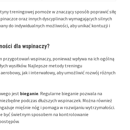
utyny treningowej pomoże w znaczący sposób poprawić siłę
wspinaczce oraz innych dyscyplinach wymagających silnych
any do indywidualnych możliwości, aby unikać kontuzji i
ności dla wspinaczy?
 przygotowań wspinaczy, ponieważ wpływa na ich ogólną
łych wysiłków. Najlepsze metody treningu
erobowy, jak i interwałowy, aby umożliwić rozwój różnych
owego jest
bieganie
. Regularne bieganie pozwala na
 niezbędne podczas dłuższych wspinaczek. Można również
ngażuje mięśnie nóg i pomaga w rozwijaniu wytrzymałości.
ze być świetnym sposobem na kontrolowanie
 postępów.