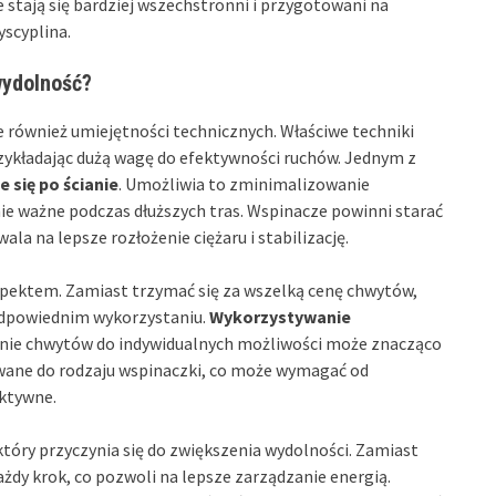
 stają się bardziej wszechstronni i przygotowani na
yscyplina.
wydolność?
le również umiejętności technicznych. Właściwe techniki
ykładając dużą wagę do efektywności ruchów. Jednym z
 się po ścianie
. Umożliwia to zminimalizowanie
nie ważne podczas dłuższych tras. Wspinacze powinni starać
la na lepsze rozłożenie ciężaru i stabilizację.
pektem. Zamiast trzymać się za wszelką cenę chwytów,
h odpowiednim wykorzystaniu.
Wykorzystywanie
ie chwytów do indywidualnych możliwości może znacząco
wane do rodzaju wspinaczki, co może wymagać od
ektywne.
tóry przyczynia się do zwiększenia wydolności. Zamiast
dy krok, co pozwoli na lepsze zarządzanie energią.