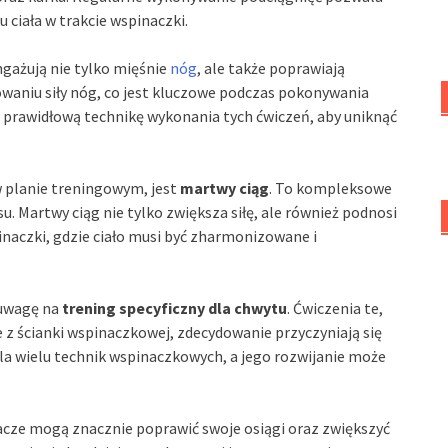
u ciała w trakcie wspinaczki.
ngażują nie tylko mięśnie
nóg
, ale także poprawiają
owaniu siły nóg, co jest kluczowe podczas pokonywania
o prawidłową technikę wykonania tych ćwiczeń, aby uniknąć
 planie treningowym, jest
martwy ciąg
. To kompleksowe
usu. Martwy ciąg nie tylko zwiększa siłę, ale również podnosi
pinaczki, gdzie ciało musi być zharmonizowane i
 uwagę na
trening specyficzny dla chwytu
. Ćwiczenia te,
e z ścianki wspinaczkowej, zdecydowanie przyczyniają się
 dla wielu technik wspinaczkowych, a jego rozwijanie może
acze mogą znacznie poprawić swoje osiągi oraz zwiększyć