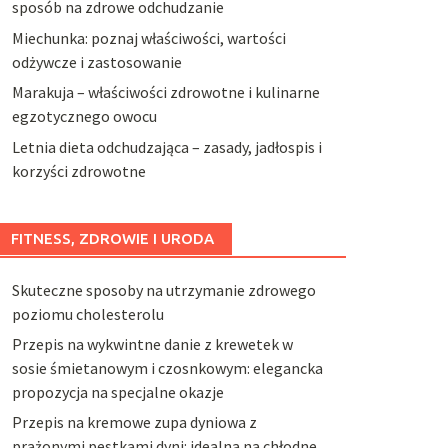
sposób na zdrowe odchudzanie
Miechunka: poznaj właściwości, wartości
odżywcze i zastosowanie
Marakuja – właściwości zdrowotne i kulinarne
egzotycznego owocu
Letnia dieta odchudzająca – zasady, jadłospis i
korzyści zdrowotne
FITNESS, ZDROWIE I URODA
Skuteczne sposoby na utrzymanie zdrowego
poziomu cholesterolu
Przepis na wykwintne danie z krewetek w
sosie śmietanowym i czosnkowym: elegancka
propozycja na specjalne okazje
Przepis na kremowe zupa dyniowa z
prażonymi pestkami dyni: idealna na chłodne