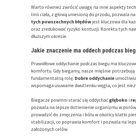
Warto również zwrócić uwagę na inne aspekty techn
linii ciała, z głową uniesioną do przodu, pozwala 
tych powszechnych błędów
jest kluczowa dla ka
oraz zredukować ryzyko kontuzji. Korekta tych naw
dłuższym okresie.
Jakie znaczenie ma oddech podczas bieg
Prawidłowe oddychanie podczas biegu ma kluczowe 
komfortu. Gdy biegamy, nasze mięśnie potrzebują w
fundamentalną rolę.
Dobre oddychanie
umożliwia 
wspomaga usuwanie dwutlenku węgla, co jest niez
Biegacze powinni starać się oddychać
głęboko
i
re
pozwala na lepsze dotlenienie organizmu w porów
prowadzić do zmęczenia i bólu w okolicy klatki pi
stabilizacji, co poprawia komfort i pozwala na lep
założonych celów.