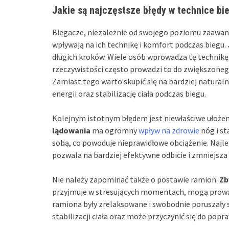
Jakie są najczęstsze błędy w technice bi
Biegacze, niezależnie od swojego poziomu zaawan
wpływają na ich technikę i komfort podczas biegu.
długich kroków. Wiele osób wprowadza tę technikę, 
rzeczywistości często prowadzi to do zwiększonego
Zamiast tego warto skupić się na bardziej natural
energii oraz stabilizację ciała podczas biegu.
Kolejnym istotnym błędem jest niewłaściwe ułożen
lądowania
ma ogromny
wpływ na zdrowie
nóg i st
sobą, co powoduje nieprawidłowe obciążenie. Najlep
pozwala na bardziej efektywne odbicie i zmniejsza 
Nie należy zapominać także o postawie ramion.
Zb
przyjmuje w stresujących momentach, mogą prowadz
ramiona były zrelaksowane i swobodnie poruszały 
stabilizacji ciała oraz może przyczynić się do popra