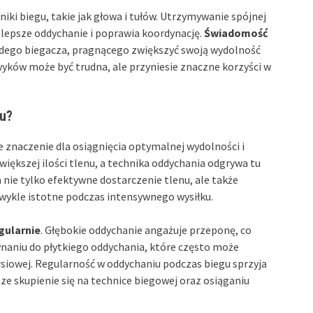
iki biegu, takie jak głowa i tułów. Utrzymywanie spójnej
na lepsze oddychanie i poprawia koordynację.
Świadomość
żdego biegacza, pragnącego zwiększyć swoją wydolność
yków może być trudna, ale przyniesie znaczne korzyści w
u?
znaczenie dla osiągnięcia optymalnej wydolności i
iększej ilości tlenu, a technika oddychania odgrywa tu
nie tylko efektywne dostarczenie tlenu, ale także
wykle istotne podczas intensywnego wysiłku.
gularnie
. Głębokie oddychanie angażuje przeponę, co
naniu do płytkiego oddychania, które często może
ersiowej. Regularność w oddychaniu podczas biegu sprzyja
sze skupienie się na technice biegowej oraz osiąganiu