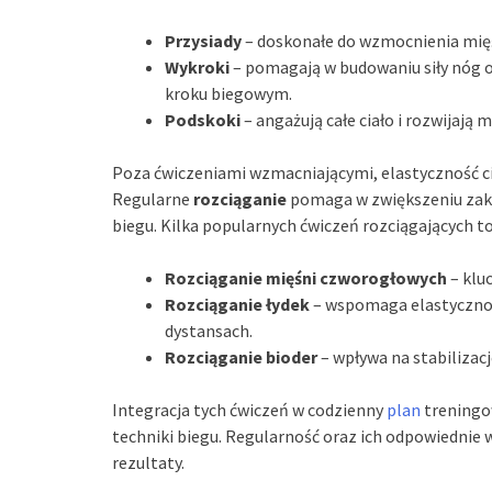
Przysiady
– doskonałe do wzmocnienia mięśn
Wykroki
– pomagają w budowaniu siły nóg 
kroku biegowym.
Podskoki
– angażują całe ciało i rozwijają 
Poza ćwiczeniami wzmacniającymi, elastyczność cia
Regularne
rozciąganie
pomaga w zwiększeniu zakr
biegu. Kilka popularnych ćwiczeń rozciągających to
Rozciąganie mięśni czworogłowych
– kluc
Rozciąganie łydek
– wspomaga elastyczność
dystansach.
Rozciąganie bioder
– wpływa na stabilizac
Integracja tych ćwiczeń w codzienny
plan
treningow
techniki biegu. Regularność oraz ich odpowiednie
rezultaty.