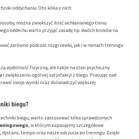
niki oddychania. Oto kilka z nich:
posoby, można zwiększyć ilość wchłanianego tlenu.
nego oddechu warto przyjąć zasadę np. dwóch kroków na
wać zarówno podczas rozgrzewki, jak i w ramach treningu
zą wydolność fizyczną, ale także na stan psychiczny.
u
i zwiększeniu ogólnej satysfakcji z biegu. Pracując nad
awić swoje wyniki oraz doświadczyć większej
niki biegu?
echniki biegu, warto zastosować kilka sprawdzonych
treningowego
, w którym zapisujemy szczegółowe
, dystans, tempo oraz nasze odczucia po treningu. Dzięki