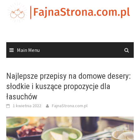
Skip
to
content
Main Menu
Najlepsze przepisy na domowe desery:
słodkie i kuszące propozycje dla
łasuchów
1 kwietnia 2022
FajnaStrona.com.pl