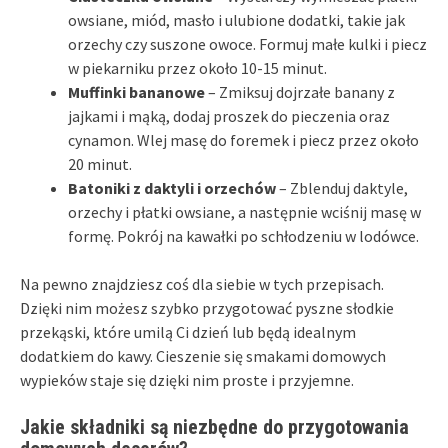
owsiane, miód, masło i ulubione dodatki, takie jak
orzechy czy suszone owoce. Formuj małe kulki i piecz
w piekarniku przez około 10-15 minut.
Muffinki bananowe
– Zmiksuj dojrzałe banany z
jajkami i mąką, dodaj proszek do pieczenia oraz
cynamon. Wlej masę do foremek i piecz przez około
20 minut.
Batoniki z daktyli i orzechów
– Zblenduj daktyle,
orzechy i płatki owsiane, a następnie wciśnij masę w
formę. Pokrój na kawałki po schłodzeniu w lodówce.
Na pewno znajdziesz coś dla siebie w tych przepisach.
Dzięki nim możesz szybko przygotować pyszne słodkie
przekąski, które umilą Ci dzień lub będą idealnym
dodatkiem do kawy. Cieszenie się smakami domowych
wypieków staje się dzięki nim proste i przyjemne.
Jakie składniki są niezbędne do przygotowania