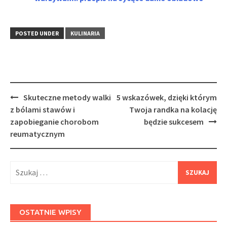
POSTED UNDER
KULINARIA
Post
Skuteczne metody walki
5 wskazówek, dzięki którym
navigation
z bólami stawów i
Twoja randka na kolację
zapobieganie chorobom
będzie sukcesem
reumatycznym
Szukaj:
OSTATNIE WPISY