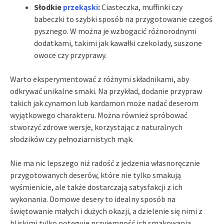
Słodkie
przekąski
:
Ciasteczka, muffinki czy
babeczki to szybki sposób na przygotowanie czegoś
pysznego. W można je wzbogacić różnorodnymi
dodatkami, takimi jak kawałki czekolady, suszone
owoce czy przyprawy.
Warto eksperymentować z różnymi składnikami, aby
odkrywać unikalne smaki. Na przykład, dodanie przypraw
takich jak cynamon lub kardamon może nadać deserom
wyjątkowego charakteru. Można również spróbować
stworzyć zdrowe wersje, korzystając z naturalnych
słodzików czy pełnoziarnistych mąk.
Nie ma nic lepszego niż radość z jedzenia własnoręcznie
przygotowanych deserów, które nie tylko smakują
wyśmienicie, ale także dostarczają satysfakcji z ich
wykonania. Domowe desery to idealny sposób na
świętowanie małych i dużych okazji, a dzielenie się nimi z
bliskimi tylko potęguje przyjemność ich smakowania.