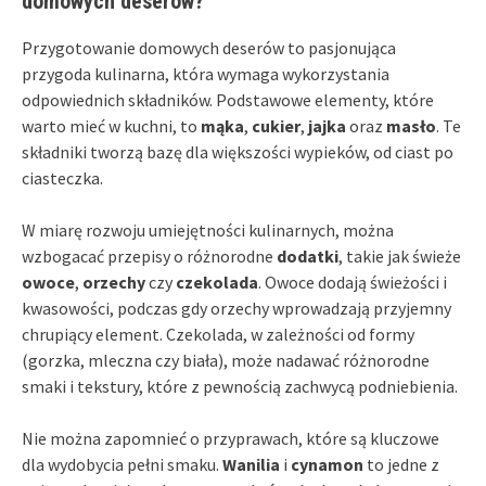
domowych deserów?
Przygotowanie domowych deserów to pasjonująca
przygoda kulinarna, która wymaga wykorzystania
odpowiednich składników. Podstawowe elementy, które
warto mieć w kuchni, to
mąka
,
cukier
,
jajka
oraz
masło
. Te
składniki tworzą bazę dla większości wypieków, od ciast po
ciasteczka.
W miarę rozwoju umiejętności kulinarnych, można
wzbogacać przepisy o różnorodne
dodatki
, takie jak świeże
owoce
,
orzechy
czy
czekolada
. Owoce dodają świeżości i
kwasowości, podczas gdy orzechy wprowadzają przyjemny
chrupiący element. Czekolada, w zależności od formy
(gorzka, mleczna czy biała), może nadawać różnorodne
smaki i tekstury, które z pewnością zachwycą podniebienia.
Nie można zapomnieć o przyprawach, które są kluczowe
dla wydobycia pełni smaku.
Wanilia
i
cynamon
to jedne z