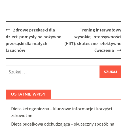
Post
Zdrowe przekąski dla
Trening interwałowy
navigation
dzieci: pomysły na pożywne
wysokiej intensywności
przekąski dla małych
(HIIT): skuteczne i efektywne
łasuchów
ćwiczenia
Szukaj:
OSTATNIE WPISY
Dieta ketogeniczna – kluczowe informacje i korzyści
zdrowotne
Dieta pudełkowa odchudzająca – skuteczny sposób na