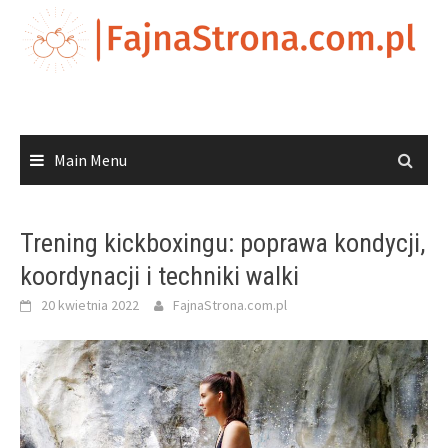
Skip
to
content
Main Menu
Trening kickboxingu: poprawa kondycji,
koordynacji i techniki walki
20 kwietnia 2022
FajnaStrona.com.pl