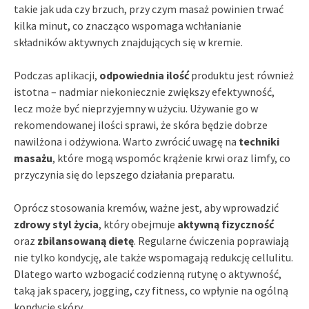
takie jak uda czy brzuch, przy czym masaż powinien trwać
kilka minut, co znacząco wspomaga wchłanianie
składników aktywnych znajdujących się w kremie.
Podczas aplikacji,
odpowiednia ilość
produktu jest również
istotna – nadmiar niekoniecznie zwiększy efektywność,
lecz może być nieprzyjemny w użyciu. Używanie go w
rekomendowanej ilości sprawi, że skóra będzie dobrze
nawilżona i odżywiona. Warto zwrócić uwagę na
techniki
masażu
, które mogą wspomóc krążenie krwi oraz limfy, co
przyczynia się do lepszego działania preparatu.
Oprócz stosowania kremów, ważne jest, aby wprowadzić
zdrowy styl życia
, który obejmuje
aktywną fizyczność
oraz
zbilansowaną dietę
. Regularne ćwiczenia poprawiają
nie tylko kondycję, ale także wspomagają redukcję cellulitu.
Dlatego warto wzbogacić codzienną rutynę o aktywność,
taką jak spacery, jogging, czy fitness, co wpłynie na ogólną
kondycję skóry.