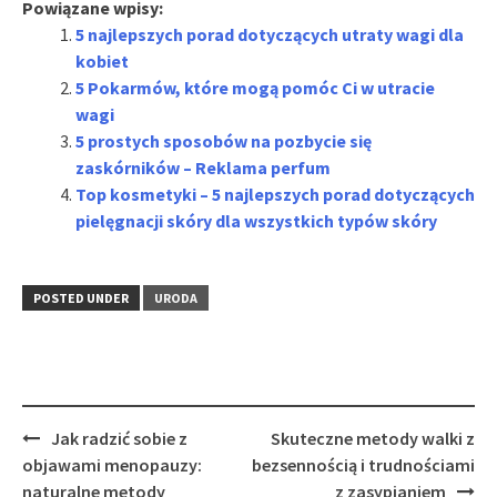
Powiązane wpisy:
5 najlepszych porad dotyczących utraty wagi dla
kobiet
5 Pokarmów, które mogą pomóc Ci w utracie
wagi
5 prostych sposobów na pozbycie się
zaskórników – Reklama perfum
Top kosmetyki – 5 najlepszych porad dotyczących
pielęgnacji skóry dla wszystkich typów skóry
POSTED UNDER
URODA
Post
Jak radzić sobie z
Skuteczne metody walki z
navigation
objawami menopauzy:
bezsennością i trudnościami
naturalne metody
z zasypianiem