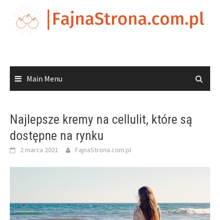
Skip
to
content
Main Menu
Najlepsze kremy na cellulit, które są
dostępne na rynku
2 marca 2021
FajnaStrona.com.pl