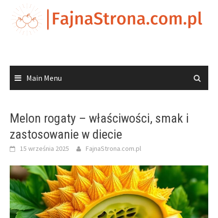
Skip
to
content
Main Menu
Melon rogaty – właściwości, smak i
zastosowanie w diecie
15 września 2025
FajnaStrona.com.pl