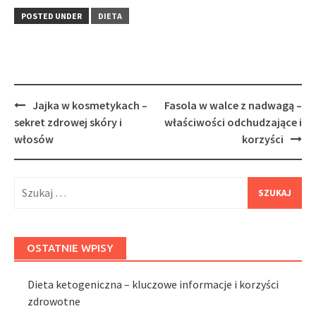
POSTED UNDER
DIETA
Post
Jajka w kosmetykach –
Fasola w walce z nadwagą –
navigation
sekret zdrowej skóry i
właściwości odchudzające i
włosów
korzyści
Szukaj:
OSTATNIE WPISY
Dieta ketogeniczna – kluczowe informacje i korzyści
zdrowotne