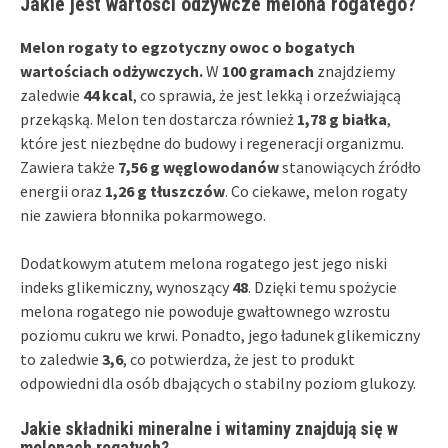
Jakie jest wartości odżywcze melona rogatego?
Melon rogaty to egzotyczny owoc o bogatych
wartościach odżywczych.
W
100 gramach
znajdziemy
zaledwie
44 kcal
, co sprawia, że jest lekką i orzeźwiającą
przekąską. Melon ten dostarcza również
1,78 g białka
,
które jest niezbędne do budowy i regeneracji organizmu.
Zawiera także
7,56 g węglowodanów
stanowiących źródło
energii oraz
1,26 g tłuszczów
. Co ciekawe, melon rogaty
nie zawiera błonnika pokarmowego.
Dodatkowym atutem melona rogatego jest jego niski
indeks glikemiczny, wynoszący
48
. Dzięki temu spożycie
melona rogatego nie powoduje gwałtownego wzrostu
poziomu cukru we krwi. Ponadto, jego ładunek glikemiczny
to zaledwie
3,6
, co potwierdza, że jest to produkt
odpowiedni dla osób dbających o stabilny poziom glukozy.
Jakie składniki mineralne i witaminy znajdują się w
melonach rogatych?