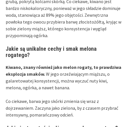
grubą, pokrytą kolcami skórką. Co ciekawe, kiwano jest
bardzo niskokaloryczny, ponieważ w jego składzie dominuje
woda, stanowiąca aż 89% jego objętości. Zewnętrzna
powłoka tego owocu przybiera barwę złocistożółtą, kryjąc w
sobie zielony miąższ, którego konsystencja i wygląd
przypominają ogórka.
Jakie są unikalne cechy i smak melona
rogatego?
Kiwano, znany również jako melon rogaty, to prawdziwa
eksplozja smaków.
W jego orzeźwiającym miąższu, o
galaretowatej konsystencji, można wyczuć nuty kiwi,
melona, ogórka, a nawet banana.
Co ciekawe, barwa jego skórki zmienia się wraz z
dojrzewaniem. Zaczyna jako zielona, by z czasem przybrać
intensywny, pomarańczowy odcień.