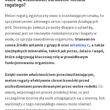
rogatego?
Melon rogaty, egzotyczny owoc o orzeźwiającym smaku, to
sprzymierzeniec zdrowego serca i sprawnie działających
jelit. Docenią go zwłaszcza osoby dbające o sylwetkę,
ponieważ jest on niezwykle niskokaloryczny i bogaty w
wodę, co sprzyja nawodnieniu organizmu.
Stanowi on
cenne źródło witamin z grupy B oraz
witaminy C
, a także
niezbędnych minerałów, takich jak potas, żelazo i wapń,
które odgrywają kluczową rolę w prawidłowym
funkcjonowaniu organizmu.
Dzięki swoim właściwościom przeciwutleniającym,
melon rogaty efektywnie chroni komórki przed
uszkodzeniami powodowanymi przez wolne rodniki.
Co
więcej, wspomaga on proces produkcji krwi, co jest
szczególnie istotne dla osób zmagających się z anemią. Sok
wyciśnięty z tego niezwykłego owocu może również
wspomagać detoksykację organizmu, pomagając w