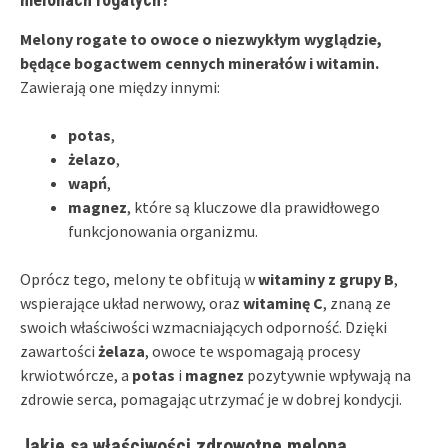
Melony rogate to owoce o niezwykłym wyglądzie,
będące bogactwem cennych minerałów i witamin.
Zawierają one między innymi:
potas
,
żelazo
,
wapń
,
magnez
, które są kluczowe dla prawidłowego
funkcjonowania organizmu.
Oprócz tego, melony te obfitują w
witaminy z grupy B
,
wspierające układ nerwowy, oraz
witaminę C
, znaną ze
swoich właściwości wzmacniających odporność. Dzięki
zawartości
żelaza
, owoce te wspomagają procesy
krwiotwórcze, a
potas
i
magnez
pozytywnie wpływają na
zdrowie serca, pomagając utrzymać je w dobrej kondycji.
Jakie są właściwości zdrowotne melona