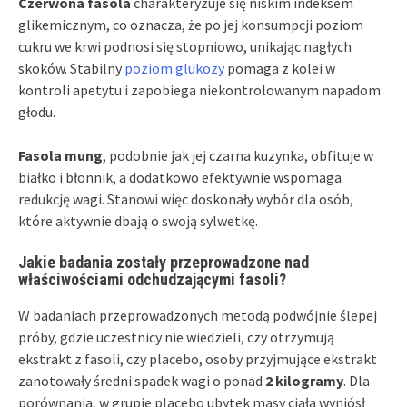
Czerwona fasola
charakteryzuje się niskim indeksem
glikemicznym, co oznacza, że po jej konsumpcji poziom
cukru we krwi podnosi się stopniowo, unikając nagłych
skoków. Stabilny
poziom glukozy
pomaga z kolei w
kontroli apetytu i zapobiega niekontrolowanym napadom
głodu.
Fasola mung
, podobnie jak jej czarna kuzynka, obfituje w
białko i błonnik, a dodatkowo efektywnie wspomaga
redukcję wagi. Stanowi więc doskonały wybór dla osób,
które aktywnie dbają o swoją sylwetkę.
Jakie badania zostały przeprowadzone nad
właściwościami odchudzającymi fasoli?
W badaniach przeprowadzonych metodą podwójnie ślepej
próby, gdzie uczestnicy nie wiedzieli, czy otrzymują
ekstrakt z fasoli, czy placebo, osoby przyjmujące ekstrakt
zanotowały średni spadek wagi o ponad
2 kilogramy
. Dla
porównania, w grupie placebo ubytek masy ciała wyniósł