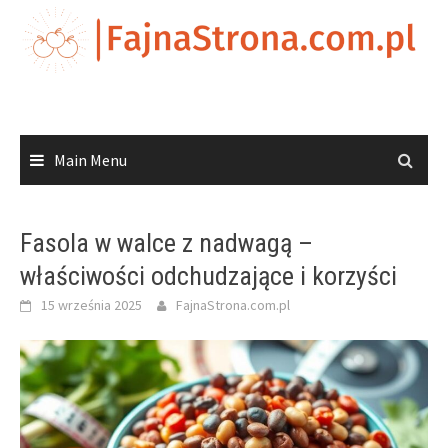
Skip
to
content
Main Menu
Fasola w walce z nadwagą –
właściwości odchudzające i korzyści
15 września 2025
FajnaStrona.com.pl