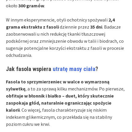
około
300 gramów
.
W innym eksperymencie, otyli ochotnicy spożywali
2,4
grama ekstraktu z fasoli
dziennie przez
35 dni
. Badacze
zaobserwowali u nich redukcję tkanki tłuszczowej
podskórnej oraz zmniejszenie obwodu w talii i biodrach, co
sugeruje potencjalne korzyści ekstraktu z fasoli w procesie
odchudzania.
Jak fasola wspiera
utratę masy ciała
?
Fasola to sprzymierzeniec w walce o wymarzoną
sylwetkę
, a to za sprawą kilku mechanizmów. Po pierwsze,
obfituje w błonnik i białko – duet, który skutecznie
zaspokaja głód, naturalnie ograniczając spożycie
kalorii
. Co więcej, fasola charakteryzuje się niskim
indeksem glikemicznym, co przekłada się na stabilny
poziom cukru we krwi.