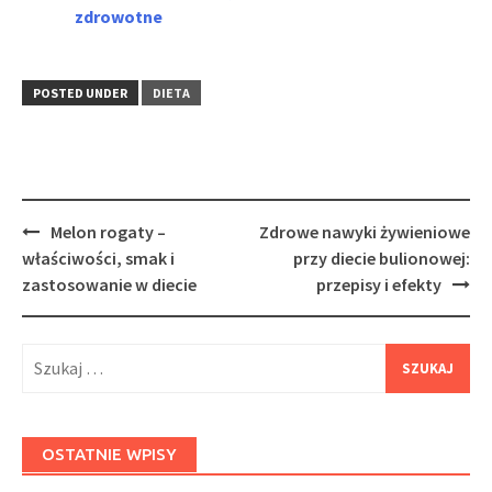
zdrowotne
POSTED UNDER
DIETA
Post
Melon rogaty –
Zdrowe nawyki żywieniowe
navigation
właściwości, smak i
przy diecie bulionowej:
zastosowanie w diecie
przepisy i efekty
Szukaj:
OSTATNIE WPISY