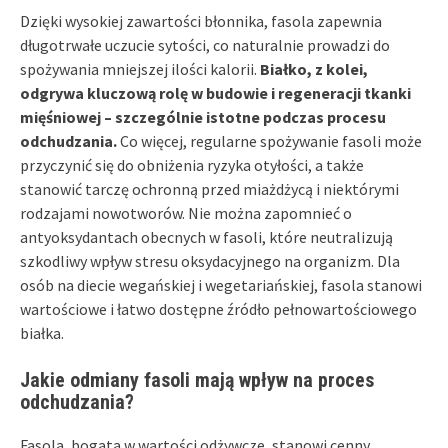
Dzięki wysokiej zawartości błonnika, fasola zapewnia
długotrwałe uczucie sytości, co naturalnie prowadzi do
spożywania mniejszej ilości kalorii.
Białko, z kolei,
odgrywa kluczową rolę w budowie i regeneracji tkanki
mięśniowej – szczególnie istotne podczas procesu
odchudzania.
Co więcej, regularne spożywanie fasoli może
przyczynić się do obniżenia ryzyka otyłości, a także
stanowić tarczę ochronną przed miażdżycą i niektórymi
rodzajami nowotworów. Nie można zapomnieć o
antyoksydantach obecnych w fasoli, które neutralizują
szkodliwy wpływ stresu oksydacyjnego na organizm. Dla
osób na diecie wegańskiej i wegetariańskiej, fasola stanowi
wartościowe i łatwo dostępne źródło pełnowartościowego
białka.
Jakie odmiany fasoli mają wpływ na proces
odchudzania?
Fasola, bogata w wartości odżywcze, stanowi cenny