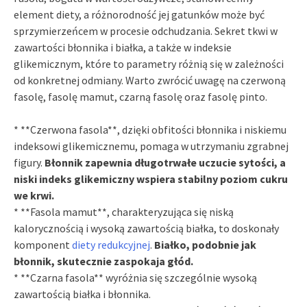
element diety, a różnorodność jej gatunków może być
sprzymierzeńcem w procesie odchudzania. Sekret tkwi w
zawartości błonnika i białka, a także w indeksie
glikemicznym, które to parametry różnią się w zależności
od konkretnej odmiany. Warto zwrócić uwagę na czerwoną
fasolę, fasolę mamut, czarną fasolę oraz fasolę pinto.
* **Czerwona fasola**, dzięki obfitości błonnika i niskiemu
indeksowi glikemicznemu, pomaga w utrzymaniu zgrabnej
figury.
Błonnik zapewnia długotrwałe uczucie sytości, a
niski indeks glikemiczny wspiera stabilny poziom cukru
we krwi.
* **Fasola mamut**, charakteryzująca się niską
kalorycznością i wysoką zawartością białka, to doskonały
komponent
diety redukcyjnej
.
Białko, podobnie jak
błonnik, skutecznie zaspokaja głód.
* **Czarna fasola** wyróżnia się szczególnie wysoką
zawartością białka i błonnika.