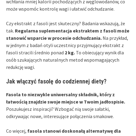
wchłania mniej kalorii pochodzących z węglowodanów, co
może wspomóc kontrolę wagi i ułatwić odchudzanie.
Czy ekstrakt z fasoli jest skuteczny? Badania wskazują, że
tak.
Regularna suplementacja ekstraktem z fasoli może
stanowić wsparcie w procesie odchudzania.
Na przykład,
w jednym z badań otyli uczestnicy przyjmujący ekstrakt z
fasoli stracili średnio ponad
2 kg.
To obiecujący wynik dla
osób szukających naturalnych metod wspomagających
redukcję wagi.
Jak włączyć fasolę do codziennej diety?
Fasola to niezwykle uniwersalny składnik, który z
łatwością znajdzie swoje miejsce w Twoim jadłospisie.
Poszukujesz inspiracji? Wzbogać nią swoje sałatki,
odkrywając nowe, interesujące połączenia smakowe.
Co więcej,
fasola stanowi doskonałą alternatywę dla