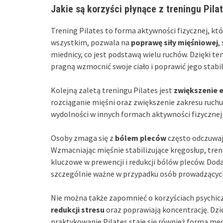
Jakie są korzyści płynące z treningu Pila
Trening Pilates to forma aktywności fizycznej, któr
wszystkim, pozwala na
poprawę siły mięśniowej
,
miednicy, co jest podstawą wielu ruchów. Dzięki t
pragną wzmocnić swoje ciało i poprawić jego stabi
Kolejną zaletą treningu Pilates jest
zwiększenie 
rozciąganie mięśni oraz zwiększenie zakresu ruchu
wydolności w innych formach aktywności fizycznej
Osoby zmaga się z
bólem pleców
często odczuwają
Wzmacniając mięśnie stabilizujące kręgosłup, trenin
kluczowe w prewencji i redukcji bólów pleców. Dod
szczególnie ważne w przypadku osób prowadzący
Nie można także zapomnieć o korzyściach psychiczn
redukcji stresu
oraz poprawiają koncentrację. Dzi
praktykowanie Pilates staje się również formą med