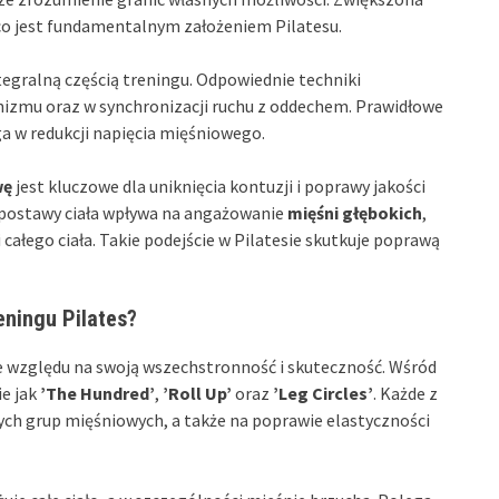
 co jest fundamentalnym założeniem Pilatesu.
ntegralną częścią treningu. Odpowiednie techniki
izmu oraz w synchronizacji ruchu z oddechem. Prawidłowe
a w redukcji napięcia mięśniowego.
wę
jest kluczowe dla uniknięcia kontuzji i poprawy jakości
postawy ciała wpływa na angażowanie
mięśni głębokich
,
 całego ciała. Takie podejście w Pilatesie skutkuje poprawą
eningu Pilates?
ze względu na swoją wszechstronność i skuteczność. Wśród
ie jak
’The Hundred’
,
’Roll Up’
oraz
’Leg Circles’
. Każde z
ych grup mięśniowych, a także na poprawie elastyczności