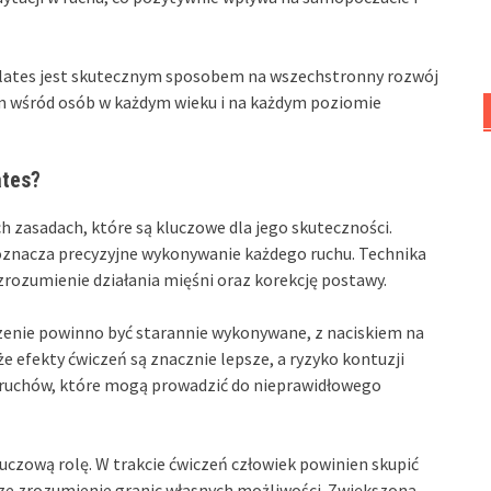
ilates jest skutecznym sposobem na wszechstronny rozwój
em wśród osób w każdym wieku i na każdym poziomie
ates?
h zasadach, które są kluczowe dla jego skuteczności.
 oznacza precyzyjne wykonywanie każdego ruchu. Technika
rozumienie działania mięśni oraz korekcję postawy.
czenie powinno być starannie wykonywane, z naciskiem na
e efekty ćwiczeń są znacznie lepsze, a ryzyko kontuzji
 ruchów, które mogą prowadzić do nieprawidłowego
uczową rolę. W trakcie ćwiczeń człowiek powinien skupić
psze zrozumienie granic własnych możliwości. Zwiększona