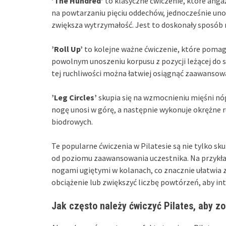
’The Hundred’
to klasyczne ćwiczenie, które angaż
na powtarzaniu pięciu oddechów, jednocześnie uno
zwiększa wytrzymałość. Jest to doskonały sposób 
’Roll Up’
to kolejne ważne ćwiczenie, które pomag
powolnym unoszeniu korpusu z pozycji leżącej do s
tej ruchliwości można łatwiej osiągnąć zaawansowa
’Leg Circles’
skupia się na wzmocnieniu mięśni nóg 
nogę unosi w górę, a następnie wykonuje okrężne r
biodrowych.
Te popularne ćwiczenia w Pilatesie są nie tylko s
od poziomu zaawansowania uczestnika. Na przykł
nogami ugiętymi w kolanach, co znacznie ułatwia 
obciążenie lub zwiększyć liczbę powtórzeń, aby in
Jak często należy ćwiczyć Pilates, aby z