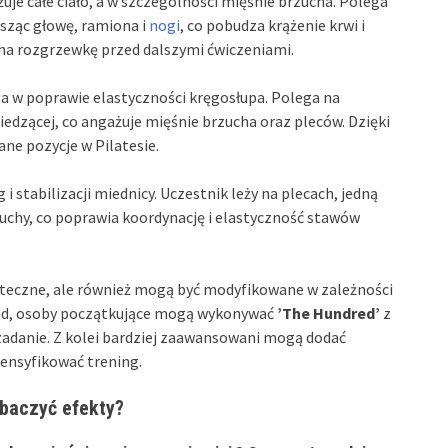
uje całe ciało, a w szczególności mięśnie brzucha. Polega
sząc głowę, ramiona i
nogi
, co pobudza krążenie krwi i
na rozgrzewkę przed dalszymi ćwiczeniami.
a w poprawie elastyczności kręgosłupa. Polega na
iedzącej, co angażuje mięśnie brzucha oraz pleców. Dzięki
ne pozycje w Pilatesie.
i stabilizacji miednicy. Uczestnik leży na plecach, jedną
uchy, co poprawia koordynację i elastyczność stawów
kuteczne, ale również mogą być modyfikowane w zależności
ad, osoby początkujące mogą wykonywać
’The Hundred’
z
zadanie. Z kolei bardziej zaawansowani mogą dodać
tensyfikować trening.
obaczyć efekty?