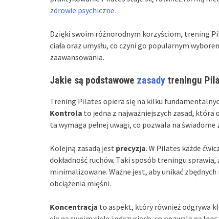
zdrowie psychiczne
.
Dzięki swoim różnorodnym korzyściom, trening P
ciała oraz umysłu, co czyni go popularnym wybor
zaawansowania.
Jakie są podstawowe
zasady
treningu Pil
Trening Pilates opiera się na kilku fundamentalnyc
Kontrola
to jedna z najważniejszych zasad, która
ta wymaga pełnej uwagi, co pozwala na świadome z
Kolejną zasadą jest
precyzja
. W Pilates każde ćwi
dokładność ruchów. Taki sposób treningu sprawia, ż
minimalizowane. Ważne jest, aby unikać zbędnych
obciążenia mięśni.
Koncentracja
to aspekt, który również odgrywa kl
się na swoim ciele i odczuciach, co pozwala na le