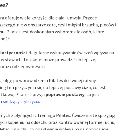
tes?
a oferuje wiele korzyści dla ciała i umysłu. Przede
 szczególnie w obszarze core, czyli mięśni brzucha, pleców i
emu, Pilates jest doskonałym wyborem dla osób, które
lność.
elastyczności
. Regularne wykonywanie ćwiczeń wpływa na
 w stawach. To z kolei może prowadzić do lepszej
 oraz codziennym życiu.
 ulgę po wprowadzeniu Pilates do swojej rutyny.
g ten przyczynia się do lepszej postawy ciała, co jest
atkowo, Pilates sprzyja
poprawie postawy
, co jest
ch
siedzący tryb życia
.
ych z płynących z treningu Pilates. Ćwiczenia te sprzyjają
ęki skupieniu na oddechu oraz kontrolowanej formie ruchu,
ytacji w ruchu, co pozytywnie wpływa na samopoczucie i