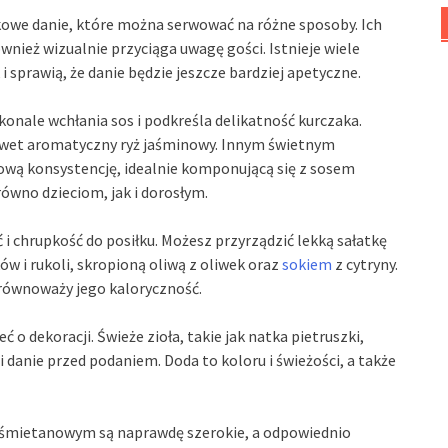
owe danie, które można serwować na różne sposoby. Ich
nież wizualnie przyciąga uwagę gości. Istnieje wiele
 sprawią, że danie będzie jeszcze bardziej apetyczne.
konale wchłania sos i podkreśla delikatność kurczaka.
nawet aromatyczny ryż jaśminowy. Innym świetnym
wą konsystencję, idealnie komponującą się z sosem
wno dzieciom, jak i dorosłym.
 i chrupkość do posiłku. Możesz przyrządzić lekką sałatkę
w i rukoli, skropioną oliwą z oliwek oraz
sokiem
z cytryny.
 zrównoważy jego kaloryczność.
o dekoracji. Świeże zioła, takie jak natka pietruszki,
 danie przed podaniem. Doda to koloru i świeżości, a także
e śmietanowym są naprawdę szerokie, a odpowiednio