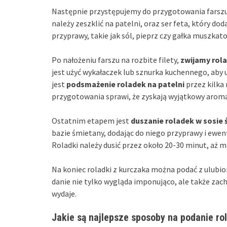
Następnie przystępujemy do przygotowania farszu
należy zeszklić na patelni, oraz ser feta, który d
przyprawy, takie jak sól, pieprz czy gałka muszkat
Po nałożeniu farszu na rozbite filety,
zwijamy rola
jest użyć wykałaczek lub sznurka kuchennego, aby
jest
podsmażenie roladek na patelni
przez kilka 
przygotowania sprawi, że zyskają wyjątkowy aroma
Ostatnim etapem jest
duszanie roladek w sosi
bazie śmietany, dodając do niego przyprawy i ewe
Roladki należy dusić przez około 20-30 minut, aż m
Na koniec roladki z kurczaka można podać z ulubio
danie nie tylko wygląda imponująco, ale także zac
wydaje.
Jakie są najlepsze sposoby na podanie ro