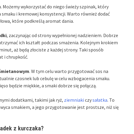
. Możemy wykorzystać do niego świeży szpinak, który
oda smaku i kremowej konsystencji. Warto również dodać
ołowa, które podkreślą aromat dania.
dki
, zaczynając od strony wypełnionej nadzieniem. Dobrze
 utrzymać ich kształt podczas smażenia. Kolejnym krokiem
minut, aż będą złociste z każdej strony. Taki sposób
t i chrupkość.
e śmietanowym
. W tym celu warto przygotować sos na
ntualnie czosnek lub cebulę w celu wzbogacenia smaku.
ięso będzie miękkie, a smaki dobrze się połączą.
nymi dodatkami, takimi jak ryż,
ziemniaki
czy
sałatka
. To
hwyca smakiem, a jego przygotowanie jest prostsze, niż się
ladek z kurczaka?