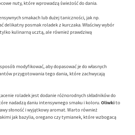
cowe nuty, które wprowadzą świeżość do dania.
ensywnych smakach lub dużej taniczności, jak np.
 delikatny posmak roladek z kurczaka. Właściwy wybór
e tylko kulinarną ucztą, ale również prawdziwą
y sposób modyfikować, aby dopasować je do własnych
riantów przygotowania tego dania, które zachwycają
cenie roladek jest dodanie różnorodnych składników do
które nadadzą daniu intensywnego smaku i koloru.
Oliwki
to
awy słoność i wyjątkowy aromat. Warto również
takimi jak bazylia, oregano czy tymianek, które wzbogacą