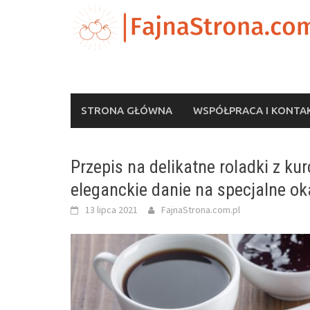
Skip
to
content
STRONA GŁÓWNA
WSPÓŁPRACA I KONTA
Przepis na delikatne roladki z k
eleganckie danie na specjalne ok
13 lipca 2021
FajnaStrona.com.pl