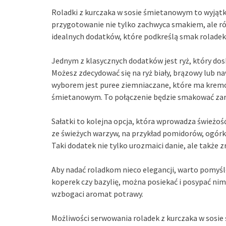
Roladki z kurczaka w sosie śmietanowym to wyjątk
przygotowanie nie tylko zachwyca smakiem, ale rów
idealnych dodatków, które podkreślą smak roladek i
Jednym z klasycznych dodatków jest ryż, który dos
Możesz zdecydować się na ryż biały, brązowy lub 
wyborem jest puree ziemniaczane, które ma kremo
śmietanowym. To połączenie będzie smakować zaró
Sałatki to kolejna opcja, która wprowadza świeżość
ze świeżych warzyw, na przykład pomidorów, ogórkó
Taki dodatek nie tylko urozmaici danie, ale także
Aby nadać roladkom nieco elegancji, warto pomyśleć 
koperek czy bazylię, można posiekać i posypać nimi
wzbogaci aromat potrawy.
Możliwości serwowania roladek z kurczaka w sosi