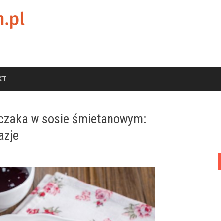
KT
urczaka w sosie śmietanowym:
S
azje