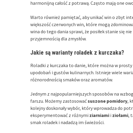
harmonijną całość z potrawą. Często mają one owo
Warto również pamiętać, aby unikać win o zbyt int
większość czerwonych win, które mogą zdominować
wina do tego dania sprawi, że posiłek stanie się ni
przyjemnością dla zmysłów.
Jakie są warianty roladek z kurczaka?
Roladki z kurczaka to danie, które można w prost
upodobań i gustów kulinarnych. Istnieje wiele wa
różnorodnością smaków oraz aromatów.
Jednym z najpopularniejszych sposobów na wzboga
farszu. Możemy zastosować
suszone pomidory
, 
kolejny doskonały wybór, który wprowadza do potr
eksperymentować z różnymi
ziarniami
i
ziołami
, 
smak roladek i nadadzą im świeżości.