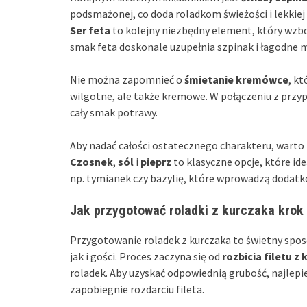
podsmażonej, co doda roladkom świeżości i lekkiej 
Ser feta
to kolejny niezbędny element, który wz
smak feta doskonale uzupełnia szpinak i łagodne 
Nie można zapomnieć o
śmietanie kremówce
, kt
wilgotne, ale także kremowe. W połączeniu z przy
cały smak potrawy.
Aby nadać całości ostatecznego charakteru, warto
Czosnek
,
sól
i
pieprz
to klasyczne opcje, które id
np. tymianek czy bazylię, które wprowadzą dodat
Jak przygotować roladki z kurczaka krok
Przygotowanie roladek z kurczaka to świetny spos
jak i gości. Proces zaczyna się od
rozbicia filetu z
roladek. Aby uzyskać odpowiednią grubość, najlepiej
zapobiegnie rozdarciu fileta.