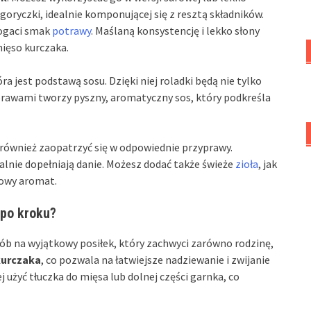
goryczki, idealnie komponującej się z resztą składników.
bogaci smak
potrawy
. Maślaną konsystencję i lekko słony
mięso kurczaka.
óra jest podstawą sosu. Dzięki niej roladki będą nie tylko
prawami tworzy pyszny, aromatyczny sos, który podkreśla
 również zaopatrzyć się w odpowiednie przyprawy.
ealnie dopełniają danie. Możesz dodać także świeże
zioła
, jak
kowy aromat.
 po kroku?
ób na wyjątkowy posiłek, który zachwyci zarówno rodzinę,
 kurczaka
, co pozwala na łatwiejsze nadziewanie i zwijanie
 użyć tłuczka do mięsa lub dolnej części garnka, co