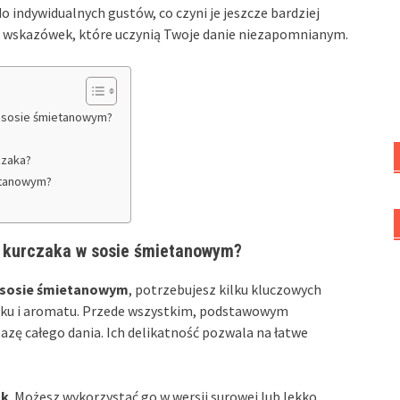
 indywidualnych gustów, co czyni je jeszcze bardziej
w i wskazówek, które uczynią Twoje danie niezapomnianym.
w sosie śmietanowym?
czaka?
ietanowym?
 z kurczaka w sosie śmietanowym?
w sosie śmietanowym
, potrzebujesz kilku kluczowych
aku i aromatu. Przede wszystkim, podstawowym
bazę całego dania. Ich delikatność pozwala na łatwe
ak
. Możesz wykorzystać go w wersji surowej lub lekko