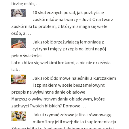
liczbę osób, …
10 skutecznych porad, jak pozbyć się
zaskórników na twarzy – Juvit C na twarz
Zaskórniki to problem, z którym zmaga się wiele
osób, a …
Jak zrobić orzeźwiającą lemoniadę z
cytryny i mięty: przepis na letni napój
pełen świeżości
Lato zbliża się wielkimi krokami, a nic nie orzeźwia
tak …
Jak zrobić domowe naleśniki z kurczakiem
i szpinakiem w sosie beszamelowym:
przepis na wykwintne danie obiadowe
Marzysz o wykwintnym daniu obiadowym, które
zachwyci Twoich bliskich? Domowe …
Jak utrzymać zdrowe jelita i równowagę
mikroflory jelitowej: dieta i suplementacja
Zdrowe jelita to fundament dobrego samopoczucia i