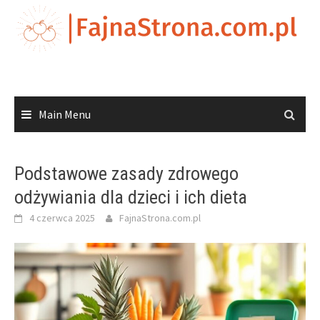
Skip
to
content
Main Menu
Podstawowe zasady zdrowego
odżywiania dla dzieci i ich dieta
4 czerwca 2025
FajnaStrona.com.pl