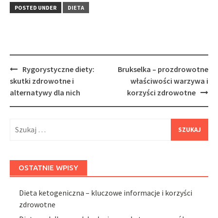
POSTED UNDER
DIETA
Post
Rygorystyczne diety:
Brukselka – prozdrowotne
navigation
skutki zdrowotne i
właściwości warzywa i
alternatywy dla nich
korzyści zdrowotne
Szukaj:
OSTATNIE WPISY
Dieta ketogeniczna – kluczowe informacje i korzyści
zdrowotne