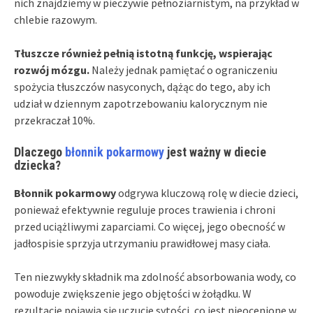
nich znajdziemy w pieczywie pełnoziarnistym, na przykład w
chlebie razowym.
Tłuszcze również pełnią istotną funkcję, wspierając
rozwój mózgu.
Należy jednak pamiętać o ograniczeniu
spożycia tłuszczów nasyconych, dążąc do tego, aby ich
udział w dziennym zapotrzebowaniu kalorycznym nie
przekraczał 10%.
Dlaczego
błonnik pokarmowy
jest ważny w diecie
dziecka?
Błonnik pokarmowy
odgrywa kluczową rolę w diecie dzieci,
ponieważ efektywnie reguluje proces trawienia i chroni
przed uciążliwymi zaparciami. Co więcej, jego obecność w
jadłospisie sprzyja utrzymaniu prawidłowej masy ciała.
Ten niezwykły składnik ma zdolność absorbowania wody, co
powoduje zwiększenie jego objętości w żołądku. W
rezultacie pojawia się uczucie sytości, co jest nieocenione w