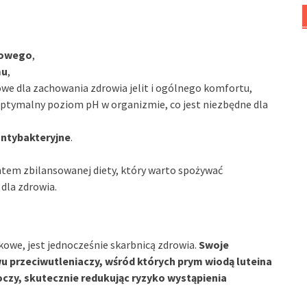
wowego
,
mu
,
zowe dla zachowania zdrowia jelit i ogólnego komfortu,
ptymalny poziom pH w organizmie, co jest niezbędne dla
antybakteryjne
.
ntem zbilansowanej diety, który warto spożywać
 dla zdrowia.
kowe, jest jednocześnie skarbnicą zdrowia.
Swoje
 przeciwutleniaczy, wśród których prym wiodą luteina
oczy, skutecznie redukując ryzyko wystąpienia