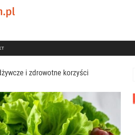
KT
dżywcze i zdrowotne korzyści
S