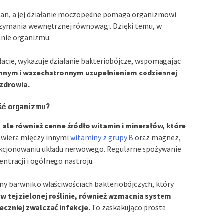
 ran, a jej działanie moczopędne pomaga organizmowi
trzymania wewnętrznej równowagi. Dzięki temu, w
anie organizmu.
łacie, wykazuje działanie bakteriobójcze, wspomagając
cennym i wszechstronnym uzupełnieniem codziennej
 zdrowia.
ść organizmu?
 ale również cenne źródło witamin i minerałów, które
wiera między innymi
witaminy z grupy B
oraz magnez,
nkcjonowaniu układu nerwowego. Regularne spożywanie
ntracji i ogólnego nastroju.
lny barwnik o właściwościach bakteriobójczych, który
w tej zielonej roślinie, również wzmacnia system
zniej zwalczać infekcje.
To zaskakująco proste