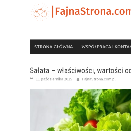
Skip
to
content
STRONA GŁÓWNA
WSPÓŁPRACA I KONTA
Sałata – właściwości, wartości o
11 października 2025
FajnaStrona.com.pl