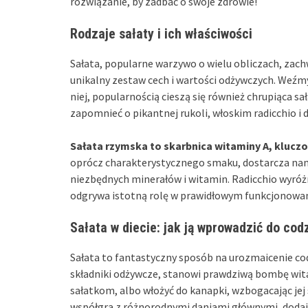
rozwiązanie, by zadbać o swoje zdrowie!
Rodzaje sałaty i ich właściwości
Sałata, popularne warzywo o wielu obliczach, zach
unikalny zestaw cech i wartości odżywczych. Weźm
niej, popularnością cieszą się również chrupiąca s
zapomnieć o pikantnej rukoli, włoskim radicchio i de
Sałata rzymska to skarbnica witaminy A, klucz
oprócz charakterystycznego smaku, dostarcza nam 
niezbędnych minerałów i witamin. Radicchio wyróż
odgrywa istotną rolę w prawidłowym funkcjonowan
Sałata w diecie: jak ją wprowadzić do co
Sałata to fantastyczny sposób na urozmaicenie c
składniki odżywcze, stanowi prawdziwą bombę wita
sałatkom, albo włożyć do kanapki, wzbogacając jej 
współgra z różnorodnymi daniami głównymi, dodają