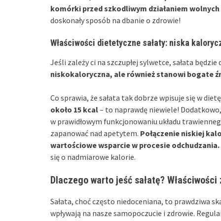
komórki przed szkodliwym działaniem wolnych
doskonały sposób na dbanie o zdrowie!
Właściwości dietetyczne sałaty: niska kaloryc
Jeśli zależy ci na szczupłej sylwetce, sałata będ
niskokaloryczna, ale również stanowi bogate ź
Co sprawia, że sałata tak dobrze wpisuje się w die
około 15 kcal
– to naprawdę niewiele! Dodatkowo
w prawidłowym funkcjonowaniu układu trawiennego i
zapanować nad apetytem.
Połączenie niskiej kalo
wartościowe wsparcie w procesie odchudzania.
się o nadmiarowe kalorie.
Dlaczego warto jeść sałatę? Właściwości
Sałata, choć często niedoceniana, to prawdziwa s
wpływają na nasze samopoczucie i zdrowie. Regularn