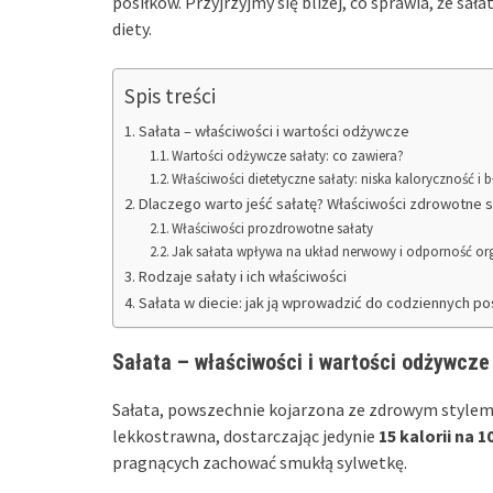
posiłków. Przyjrzyjmy się bliżej, co sprawia, że sa
diety.
Spis treści
Sałata – właściwości i wartości odżywcze
Wartości odżywcze sałaty: co zawiera?
Właściwości dietetyczne sałaty: niska kaloryczność i 
Dlaczego warto jeść sałatę? Właściwości zdrowotne s
Właściwości prozdrowotne sałaty
Jak sałata wpływa na układ nerwowy i odporność o
Rodzaje sałaty i ich właściwości
Sałata w diecie: jak ją wprowadzić do codziennych po
Sałata – właściwości i wartości odżywcze
Sałata, powszechnie kojarzona ze zdrowym stylem ż
lekkostrawna, dostarczając jedynie
15 kalorii na 
pragnących zachować smukłą sylwetkę.