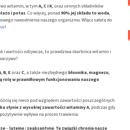
ctwo witamin, w tym
A, C i K
, oraz cennych składników
lazo i potas
. Co więcej, ponad
90% jej składu to woda
,
łowego nawodnienia naszego organizmu. Włącz sałatę do
nie
!
k i wartości odżywcze, to prawdziwa skarbnica witamin i
 warzywo?
A
,
B
,
E
oraz
C
, a także niezbędnego
błonnika
,
magnezu
,
wą rolę w prawidłowym funkcjonowaniu naszego
różnią się nieco pod względem zawartości poszczególnych
ka słynie z wysokiej zawartości witaminy A
, podczas gdy
y pozytywnie wpływa na proces trawienia.
cze
–
luteinę
i
zeaksantynę
.
Te związki chronią nasze