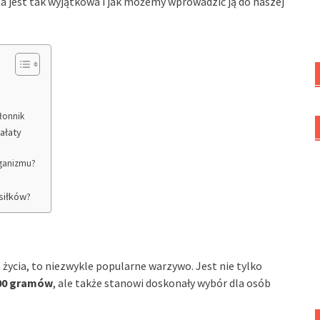
łata jest tak wyjątkowa i jak możemy wprowadzić ją do naszej
błonnik
ałaty
rganizmu?
siłków?
ycia, to niezwykle popularne warzywo. Jest nie tylko
100 gramów
, ale także stanowi doskonały wybór dla osób