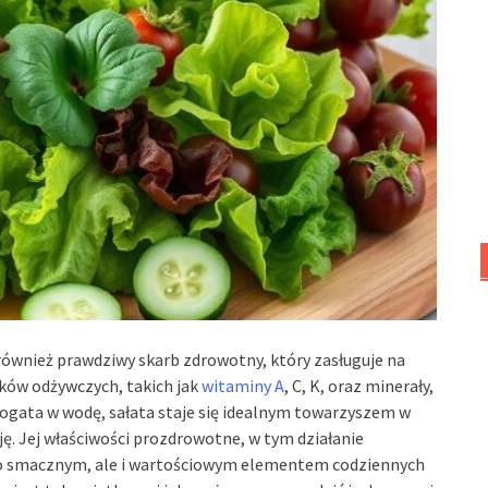
e również prawdziwy skarb zdrowotny, który zasługuje na
ków odżywczych, takich jak
witaminy A
, C, K, oraz minerały,
bogata w wodę, sałata staje się idealnym towarzyszem w
ję. Jej właściwości prozdrowotne, w tym działanie
ylko smacznym, ale i wartościowym elementem codziennych