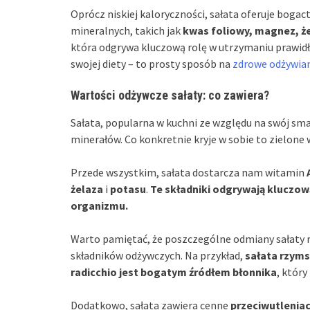
Oprócz niskiej kaloryczności, sałata oferuje boga
mineralnych, takich jak
kwas foliowy, magnez, że
która odgrywa kluczową rolę w utrzymaniu prawid
swojej diety – to prosty sposób na
zdrowe odżywia
Wartości odżywcze sałaty: co zawiera?
Sałata, popularna w kuchni ze względu na swój sma
minerałów. Co konkretnie kryje w sobie to zielone
Przede wszystkim, sałata dostarcza nam witamin
żelaza
i
potasu
.
Te składniki odgrywają kluczo
organizmu.
Warto pamiętać, że poszczególne odmiany sałaty 
składników odżywczych. Na przykład,
sałata rzyms
radicchio jest bogatym źródłem błonnika
, któr
Dodatkowo, sałata zawiera cenne
przeciwutlenia