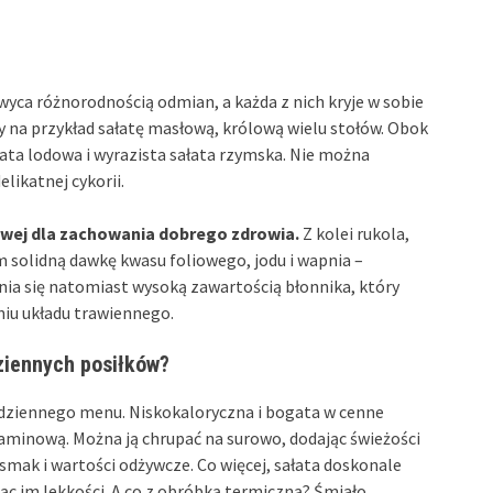
wyca różnorodnością odmian, a każda z nich kryje w sobie
y na przykład sałatę masłową, królową wielu stołów. Obok
ałata lodowa i wyrazista sałata rzymska. Nie można
likatnej cykorii.
owej dla zachowania dobrego zdrowia.
Z kolei rukola,
solidną dawkę kwasu foliowego, jodu i wapnia –
nia się natomiast wysoką zawartością błonnika, który
iu układu trawiennego.
dziennych posiłków?
odziennego menu. Niskokaloryczna i bogata w cenne
minową. Można ją chrupać na surowo, dodając świeżości
smak i wartości odżywcze. Co więcej, sałata doskonale
c im lekkości. A co z obróbką termiczną? Śmiało,