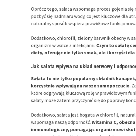
Oprócz tego, sałata wspomaga proces gojenia się
pozbyć się nadmiaru wody, co jest kluczowe dla u
naturalny sposób wspiera prawidłowe funkcjonow
Dodatkowo, chlorofil, zielony barwnik obecny w sa
organizm w walce z infekcjami.
Czyni to sałatę 
diety, oferując nie tylko smak, ale i korzyści dla
Jak sałata wpływa na układ nerwowy i odporno
Sałata to nie tylko popularny składnik kanapek,
korzystnie wpływają na nasze samopoczucie.
Za
które odgrywają kluczową rolę w prawidłowym fu
sałaty może zatem przyczynić się do poprawy konce
Dodatkowo, sałata jest bogata w chlorofil, natura
wspomaga naszą odporność.
Witamina C, obecna 
immunologiczny, pomagając organizmowi skutec