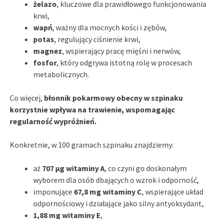
żelazo
, kluczowe dla prawidłowego funkcjonowania
krwi,
wapń
, ważny dla mocnych kości i zębów,
potas
, regulujący ciśnienie krwi,
magnez
, wspierający pracę mięśni i nerwów,
fosfor
, który odgrywa istotną rolę w procesach
metabolicznych.
Co więcej,
błonnik pokarmowy obecny w szpinaku
korzystnie wpływa na trawienie, wspomagając
regularność wypróżnień.
Konkretnie, w 100 gramach szpinaku znajdziemy:
aż
707 µg witaminy A
, co czyni go doskonałym
wyborem dla osób dbających o wzrok i odporność,
imponujące
67,8 mg witaminy C
, wspierające układ
odpornościowy i działające jako silny antyoksydant,
1,88 mg witaminy E
,