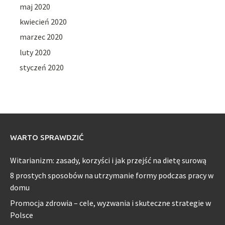
maj 2020
kwiecień 2020
marzec 2020
luty 2020
styczeń 2020
WARTO SPRAWDZIĆ
Witarianizm: zasady, korzyści i jak przejść na dietę surową
8 prostych sposobów na utrzymanie formy podczas pracy w
domu
Promocja zdrowia – cele, wyzwania i skuteczne strategie w
Polsce