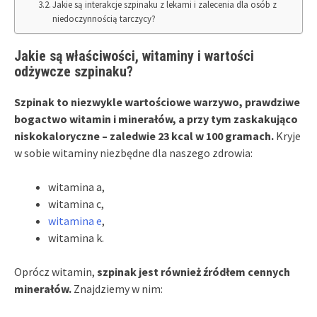
Jakie są interakcje szpinaku z lekami i zalecenia dla osób z
niedoczynnością tarczycy?
Jakie są właściwości, witaminy i wartości
odżywcze szpinaku?
Szpinak to niezwykle wartościowe warzywo, prawdziwe
bogactwo witamin i minerałów, a przy tym zaskakująco
niskokaloryczne – zaledwie 23 kcal w 100 gramach.
Kryje
w sobie witaminy niezbędne dla naszego zdrowia:
witamina a,
witamina c,
witamina e
,
witamina k.
Oprócz witamin,
szpinak jest również źródłem cennych
minerałów.
Znajdziemy w nim: