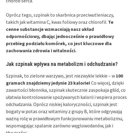
chorób serca.
Oprócz tego, szpinak to skarbnica przeciwutleniaczy,
takich jak witamina C, kwas foliowy oraz chlorofil.
Te
cenne substancje wzmacniają nasz układ
odpornościowy, dbając jednocześnie o prawidłowy
przebieg podziału komórek, co jest kluczowe dla
zachowania zdrowia i witalności.
Jak szpinak wpływa na metabolizm i odchudzanie?
Szpinak, to zielone warzywo, jest niezwykle lekkie – w
100
gramach znajdziemy jedynie 23 kalorie!
Co więcej, dzięki
zawartości błonnika, szpinak skutecznie zaspokaja głód, co
ułatwia kontrolowanie spożywanych kalorii i wspiera proces
odchudzania. Oprócz niskiej kaloryczności, szpinak jest
bogaty w potas oraz witaminy z grupy B, które odgrywają
ważną rolę w prawidłowym funkcjonowaniu metabolizmu,
wspomagając spalanie zarówno węglowodanów, jak i
tłuszczów.