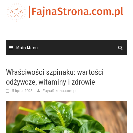
Skip
to
content
Main Menu
Właściwości szpinaku: wartości
odżywcze, witaminy i zdrowie
5 lipca 2025
FajnaStrona.com.pl