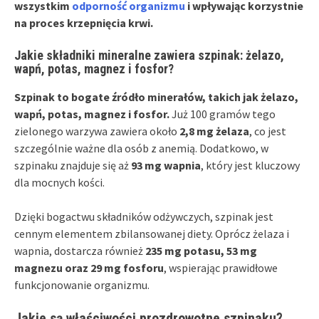
wszystkim
odporność organizmu
i wpływając korzystnie
na proces krzepnięcia krwi.
Jakie składniki mineralne zawiera szpinak: żelazo,
wapń, potas, magnez i fosfor?
Szpinak to bogate źródło minerałów, takich jak żelazo,
wapń, potas, magnez i fosfor.
Już 100 gramów tego
zielonego warzywa zawiera około
2,8 mg żelaza
, co jest
szczególnie ważne dla osób z anemią. Dodatkowo, w
szpinaku znajduje się aż
93 mg wapnia
, który jest kluczowy
dla mocnych kości.
Dzięki bogactwu składników odżywczych, szpinak jest
cennym elementem zbilansowanej diety. Oprócz żelaza i
wapnia, dostarcza również
235 mg potasu, 53 mg
magnezu oraz 29 mg fosforu
, wspierając prawidłowe
funkcjonowanie organizmu.
Jakie są właściwości prozdrowotne szpinaku?