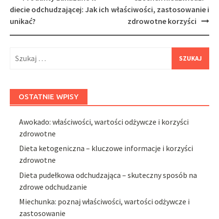
navigation
diecie odchudzającej: Jak ich
właściwości, zastosowanie i
unikać?
zdrowotne korzyści
Szukaj:
OSTATNIE WPISY
Awokado: właściwości, wartości odżywcze i korzyści
zdrowotne
Dieta ketogeniczna – kluczowe informacje i korzyści
zdrowotne
Dieta pudełkowa odchudzająca – skuteczny sposób na
zdrowe odchudzanie
Miechunka: poznaj właściwości, wartości odżywcze i
zastosowanie