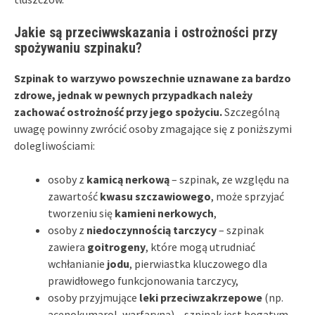
Jakie są przeciwwskazania i ostrożności przy
spożywaniu szpinaku?
Szpinak to warzywo powszechnie uznawane za bardzo
zdrowe, jednak w pewnych przypadkach należy
zachować ostrożność przy jego spożyciu.
Szczególną
uwagę powinny zwrócić osoby zmagające się z poniższymi
dolegliwościami:
osoby z
kamicą nerkową
– szpinak, ze względu na
zawartość
kwasu szczawiowego
, może sprzyjać
tworzeniu się
kamieni nerkowych
,
osoby z
niedoczynnością tarczycy
– szpinak
zawiera
goitrogeny
, które mogą utrudniać
wchłanianie
jodu
, pierwiastka kluczowego dla
prawidłowego funkcjonowania tarczycy,
osoby przyjmujące
leki przeciwzakrzepowe
(np.
acenokumarol, warfaryna) – szpinak jest bogatym