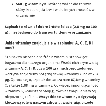
560 µg witaminy K
, które są ważne dla zdrowia
skóry, krzepnięcia krwi i wielu innych procesów w
organizmie.
Szpinak to również dobre źródło żelaza (2,8 mg na 100
g), niezbędnego do transportu tlenu w organizmie.
Jakie witaminy znajdują się w szpinaku: A, C, E, K i
inne?
Szpinak to nieocenione źródło witamin, stanowiące
bogactwo dla naszego organizmu. Wśród nich prym wiodą
witaminy
A
,
C
,
E
i
K
. Już w
100 gramach
tego zielonego
warzywa znajdziemy potężną dawkę witaminy A, bo aż
707
µg
. Oprócz tego, szpinak dostarcza nam
67,8 mg
witaminy
C, a także
1,88 mg
witaminy E. Co więcej, imponująca ilość
witaminy K, wynosząca
560 µg
, również znajduje się w tej
niepozornej roślinie.
Wszystkie te witaminy odgrywają
kluczową rolę w naszym zdrowiu, wspierając przede