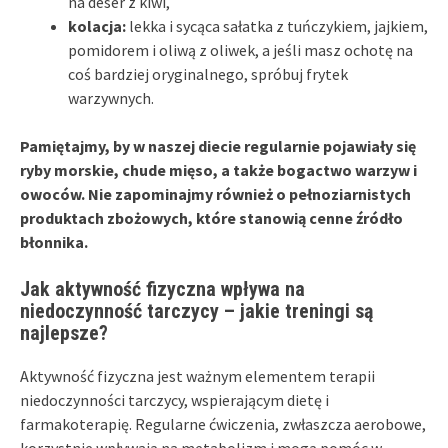
na deser z kiwi,
kolacja:
lekka i sycąca sałatka z tuńczykiem, jajkiem,
pomidorem i oliwą z oliwek, a jeśli masz ochotę na
coś bardziej oryginalnego, spróbuj frytek
warzywnych.
Pamiętajmy, by w naszej diecie regularnie pojawiały się
ryby morskie, chude mięso, a także bogactwo warzyw i
owoców.
Nie zapominajmy również o pełnoziarnistych
produktach zbożowych, które stanowią cenne źródło
błonnika.
Jak aktywność fizyczna wpływa na
niedoczynność tarczycy – jakie treningi są
najlepsze?
Aktywność fizyczna jest ważnym elementem terapii
niedoczynności tarczycy, wspierającym dietę i
farmakoterapię. Regularne ćwiczenia, zwłaszcza aerobowe,
korzystnie wpływają na metabolizm i mogą pomóc w