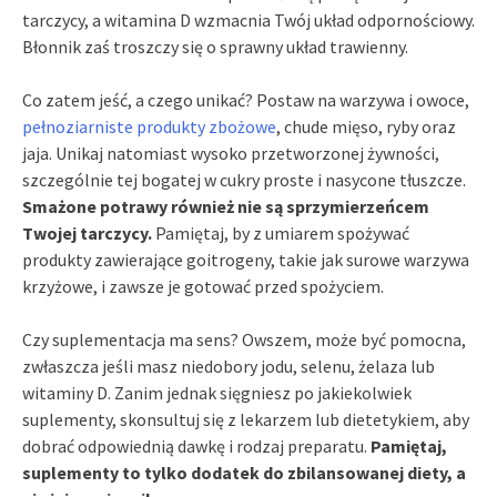
tarczycy, a witamina D wzmacnia Twój układ odpornościowy.
Błonnik zaś troszczy się o sprawny układ trawienny.
Co zatem jeść, a czego unikać? Postaw na warzywa i owoce,
pełnoziarniste produkty zbożowe
, chude mięso, ryby oraz
jaja. Unikaj natomiast wysoko przetworzonej żywności,
szczególnie tej bogatej w cukry proste i nasycone tłuszcze.
Smażone potrawy również nie są sprzymierzeńcem
Twojej tarczycy.
Pamiętaj, by z umiarem spożywać
produkty zawierające goitrogeny, takie jak surowe warzywa
krzyżowe, i zawsze je gotować przed spożyciem.
Czy suplementacja ma sens? Owszem, może być pomocna,
zwłaszcza jeśli masz niedobory jodu, selenu, żelaza lub
witaminy D. Zanim jednak sięgniesz po jakiekolwiek
suplementy, skonsultuj się z lekarzem lub dietetykiem, aby
dobrać odpowiednią dawkę i rodzaj preparatu.
Pamiętaj,
suplementy to tylko dodatek do zbilansowanej diety, a