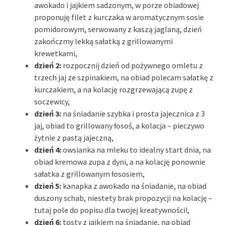
awokado i jajkiem sadzonym, w porze obiadowej
proponuję filet z kurczaka w aromatycznym sosie
pomidorowym, serwowany z kaszą jaglaną, dzień
zakończmy lekką sałatką z grillowanymi
krewetkami,
dzień 2:
rozpocznij dzień od pożywnego omletu z
trzech jaj ze szpinakiem, na obiad polecam sałatkę z
kurczakiem, a na kolację rozgrzewającą zupę z
soczewicy,
dzień 3:
na śniadanie szybka i prosta jajecznica z 3
jaj, obiad to grillowany łosoś, a kolacja – pieczywo
żytnie z pastą jajeczną,
dzień 4:
owsianka na mleku to idealny start dnia, na
obiad kremowa zupa z dyni, a na kolację ponownie
sałatka z grillowanym łososiem,
dzień 5:
kanapka z awokado na śniadanie, na obiad
duszony schab, niestety brak propozycji na kolację –
tutaj pole do popisu dla twojej kreatywności!,
dzień 6:
tosty z jajkiem na śniadanie, na obiad