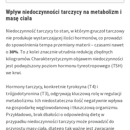
Wpływ niedoczynności tarczycy na metabolizm i
masę ciała
Niedoczynność tarczycy to stan, w którym gruczoł tarczowy
nie produkuje wystarczającej ilości hormonów, co prowadzi
do spowolnienia tempa przemiany materii – czasami nawet
o
30%
. To z kolei znacznie utrudnia redukcję zbędnych
kilogramów. Charakterystycznym objawem niedoczynności
jest podwyższony poziom hormonu tyreotropowego (TSH)
we krwi.
Hormony tarczycy, konkretnie tyroksyna (T4) i
trójjodotyronina (T3), odgrywają kluczową rolę w regulacji
metabolizmu. Ich niedostateczna ilość negatywnie wpływa
na gospodarkę węglowodanową i tłuszczową organizmu.
Przykładowo, brak dbałości o odpowiednią dietę w
przypadku niedoczynności tarczycy może prowadzić do
przyrostu masy ciała, dlatego tak ważne jest zwracanie