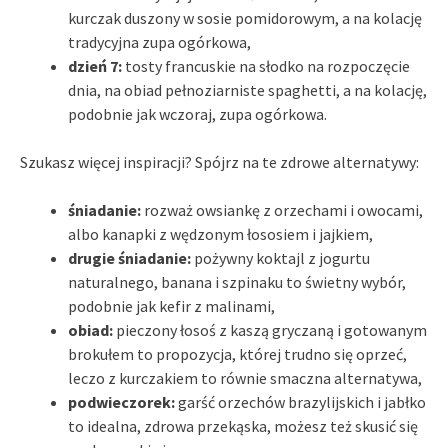
kurczak duszony w sosie pomidorowym, a na kolację
tradycyjna zupa ogórkowa,
dzień 7:
tosty francuskie na słodko na rozpoczęcie
dnia, na obiad pełnoziarniste spaghetti, a na kolację,
podobnie jak wczoraj, zupa ogórkowa.
Szukasz więcej inspiracji? Spójrz na te zdrowe alternatywy:
śniadanie:
rozważ owsiankę z orzechami i owocami,
albo kanapki z wędzonym łososiem i jajkiem,
drugie śniadanie:
pożywny koktajl z jogurtu
naturalnego, banana i szpinaku to świetny wybór,
podobnie jak kefir z malinami,
obiad:
pieczony łosoś z kaszą gryczaną i gotowanym
brokułem to propozycja, której trudno się oprzeć,
leczo z kurczakiem to równie smaczna alternatywa,
podwieczorek:
garść orzechów brazylijskich i jabłko
to idealna, zdrowa przekąska, możesz też skusić się