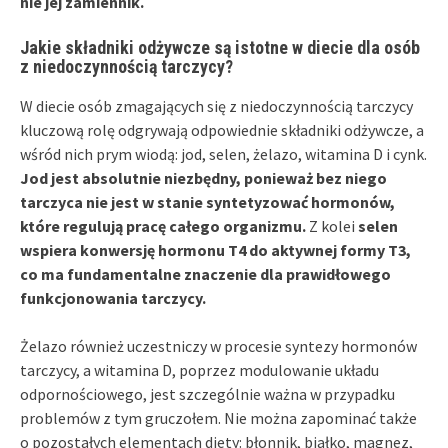
nie jej zamiennik.
Jakie składniki odżywcze są istotne w diecie dla osób
z niedoczynnością tarczycy?
W diecie osób zmagających się z niedoczynnością tarczycy
kluczową rolę odgrywają odpowiednie składniki odżywcze, a
wśród nich prym wiodą: jod, selen, żelazo, witamina D i cynk.
Jod jest absolutnie niezbędny, ponieważ bez niego
tarczyca nie jest w stanie syntetyzować hormonów,
które regulują pracę całego organizmu.
Z kolei
selen
wspiera konwersję hormonu T4 do aktywnej formy T3,
co ma fundamentalne znaczenie dla prawidłowego
funkcjonowania tarczycy.
Żelazo również uczestniczy w procesie syntezy hormonów
tarczycy, a witamina D, poprzez modulowanie układu
odpornościowego, jest szczególnie ważna w przypadku
problemów z tym gruczołem. Nie można zapominać także
o pozostałych elementach diety: błonnik, białko, magnez,