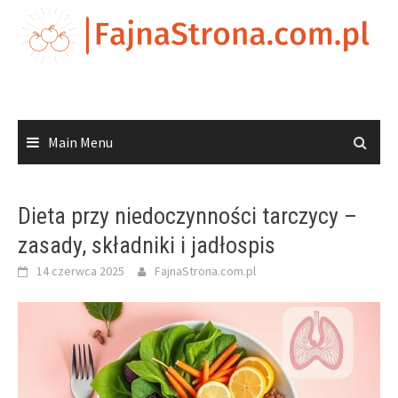
Skip
to
content
Main Menu
Dieta przy niedoczynności tarczycy –
zasady, składniki i jadłospis
14 czerwca 2025
FajnaStrona.com.pl