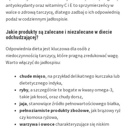
antyoksydanty oraz witaminy C i E to sprzymierzeńcy w
walce o zdrową tarczycę, dlatego zadbaj o ich odpowiednią
podaż w codziennym jadłospisie.
Jakie produkty są zalecane i niezalecane w diecie
odchudzającej?
Odpowiednia dieta jest kluczowa dla osób z
niedoczynnością tarczycy, które pragną zredukować wagę.
Warto włączyć do jadłospisu:
chude mięso
, na przykład delikatnego kurczaka lub
dietetycznego indyka,
ryby
, a szczególnie te bogate w kwasy omega-3,
takie jak łosoś, oraz chudy dorsz,
jaja
, stanowiące źródło pełnowartościowego białka,
pełnoziarniste produkty zbożowe
, jak brązowy ryż
czy komosa ryżowa,
warzywa i owoce
charakteryzujące się niskim