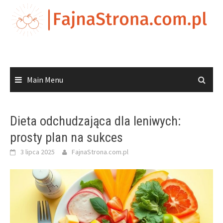
Skip
to
content
Main Menu
Dieta odchudzająca dla leniwych:
prosty plan na sukces
3 lipca 2025
FajnaStrona.com.pl