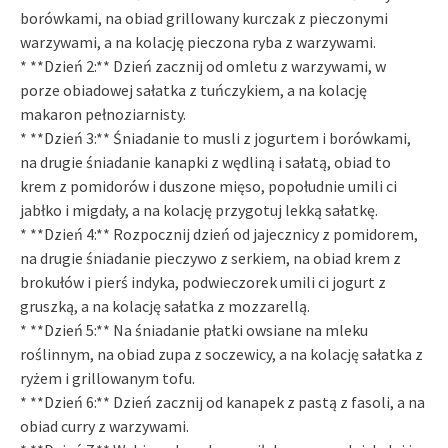
borówkami, na obiad grillowany kurczak z pieczonymi
warzywami, a na kolację pieczona ryba z warzywami.
* **Dzień 2:** Dzień zacznij od omletu z warzywami, w
porze obiadowej sałatka z tuńczykiem, a na kolację
makaron pełnoziarnisty.
* **Dzień 3:** Śniadanie to musli z jogurtem i borówkami,
na drugie śniadanie kanapki z wędliną i sałatą, obiad to
krem z pomidorów i duszone mięso, popołudnie umili ci
jabłko i migdały, a na kolację przygotuj lekką sałatkę.
* **Dzień 4:** Rozpocznij dzień od jajecznicy z pomidorem,
na drugie śniadanie pieczywo z serkiem, na obiad krem z
brokułów i pierś indyka, podwieczorek umili ci jogurt z
gruszką, a na kolację sałatka z mozzarellą.
* **Dzień 5:** Na śniadanie płatki owsiane na mleku
roślinnym, na obiad zupa z soczewicy, a na kolację sałatka z
ryżem i grillowanym tofu.
* **Dzień 6:** Dzień zacznij od kanapek z pastą z fasoli, a na
obiad curry z warzywami.