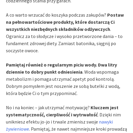
codziennego stania przy garach.
A co warto wrzucać do koszyka podczas zakupów?
Postaw
na pełnowartościowe produkty, które dostarczą Ci
wszystkich niezbędnych składników odżywczych
.
Ogranicz za to słodycze i wysoko przetworzone dania – to
fundament zdrowej diety. Zamiast batonika, sięgnij po
soczyste owoce.
Pamiętaj również o regularnym piciu wody. Dwa litry
dziennie to dobry punkt odniesienia
. Woda wspomaga
metabolizm i pomaga utrzymać apetyt pod kontrolą.
Dobrym pomysłem jest noszenie ze sobą butelki z wodą,
która będzie Ci o tym przypominać.
No i na koniec – jak utrzymać motywację?
Kluczem jest
systematyczność, cierpliwość i wytrwałość
. Dzięki nim
unikniesz efektu jo-jo i trwale zmienisz swoje
nawyki
żywieniowe
. Pamiętaj, że nawet najmniejsze kroki prowadzą