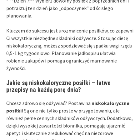
* **Dzień 7:** Wybierz dowolny posiłek z poprzednich dni i
potraktuj ten dzień jako „odpoczynek” od ścisłego
planowania.
Kluczem do sukcesu jest urozmaicenie posiłków, co zapewni
Ci wszystkie niezbędne składniki odżywcze. Stosując dietę
niskokaloryczną, możesz spodziewać się spadku wagi rzędu
0,5-1 kg tygodniowo. Planowanie jadłospisu ułatwia
robienie zakupów i pomaga ograniczyć marnowanie
żywności.
Jakie są niskokaloryczne posiłki – łatwe
przepisy na każdą porę dnia?
Chcesz zdrowo się odżywiać? Postaw na
niskokaloryczne
posiłki!
Są one nie tylko proste w przygotowaniu, ale
również pełne cennych składników odżywczych. Dodatkowo,
dzięki wysokiej zawartości błonnika, pomagają ujarzmić
apetyt i skutecznie zredukować chęć na niezdrowe