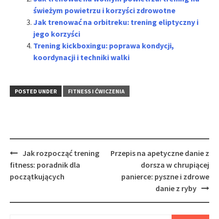
świeżym powietrzu i korzyści zdrowotne
Jak trenować na orbitreku: trening eliptyczny i
jego korzyści
Trening kickboxingu: poprawa kondycji,
koordynacji i techniki walki
POSTED UNDER
FITNESS I ĆWICZENIA
Post
Jak rozpocząć trening
Przepis na apetyczne danie z
navigation
fitness: poradnik dla
dorsza w chrupiącej
początkujących
panierce: pyszne i zdrowe
danie z ryby