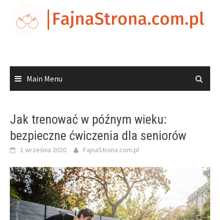
Skip
to
content
Main Menu
Jak trenować w późnym wieku:
bezpieczne ćwiczenia dla seniorów
1 września 2020
FajnaStrona.com.pl