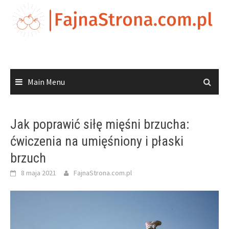
Skip
to
content
Main Menu
Jak poprawić siłę mięśni brzucha:
ćwiczenia na umięśniony i płaski
brzuch
8 maja 2021
FajnaStrona.com.pl