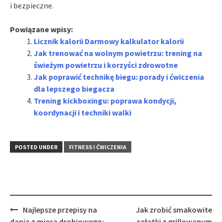
i bezpieczne.
Powiązane wpisy:
Licznik kalorii Darmowy kalkulator kalorii
Jak trenować na wolnym powietrzu: trening na
świeżym powietrzu i korzyści zdrowotne
Jak poprawić technikę biegu: porady i ćwiczenia
dla lepszego biegacza
Trening kickboxingu: poprawa kondycji,
koordynacji i techniki walki
POSTED UNDER
FITNESS I ĆWICZENIA
Post
Najlepsze przepisy na
Jak zrobić smakowite
navigation
dania z mięsa drobiowego:
sałatki z grillowanym