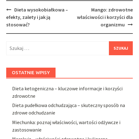
Post
Dieta wysokobiałkowa –
Mango: zdrowotne
navigation
efekty, zalety i jak ją
właściwości i korzyści dla
stosować?
organizmu
Szukaj:
OSTATNIE WPISY
Dieta ketogeniczna – kluczowe informacje i korzyści
zdrowotne
Dieta pudełkowa odchudzająca – skuteczny sposób na
zdrowe odchudzanie
Miechunka: poznaj właściwości, wartości odżywcze i
zastosowanie
Marakuja – właściwości zdrowotne i kulinarne