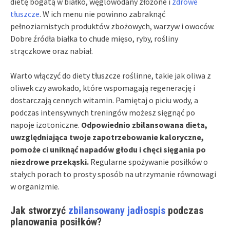
dietę bogatą w białko, węglowodany złożone i
zdrowe
tłuszcze
. W ich menu nie powinno zabraknąć
pełnoziarnistych produktów zbożowych, warzyw i owoców.
Dobre źródła białka to chude mięso, ryby, rośliny
strączkowe oraz nabiał.
Warto włączyć do diety tłuszcze roślinne, takie jak oliwa z
oliwek czy awokado, które wspomagają regenerację i
dostarczają cennych witamin. Pamiętaj o piciu wody, a
podczas intensywnych treningów możesz sięgnąć po
napoje izotoniczne.
Odpowiednio zbilansowana dieta,
uwzględniająca twoje zapotrzebowanie kaloryczne,
pomoże ci uniknąć napadów głodu i chęci sięgania po
niezdrowe przekąski.
Regularne spożywanie posiłków o
stałych porach to prosty sposób na utrzymanie równowagi
w organizmie.
Jak stworzyć
zbilansowany jadłospis
podczas
planowania posiłków?