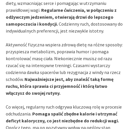
diety, wzmacniając serce i pomagając w utrzymaniu
prawidłowej wagi.
Regularne ćwiczenia, w połączeniu z
odżywczym jedzeniem, otwierają drzwi do lepszego
samopoczucia i kondycji.
Codzienny ruch, dostosowany do
indywidualnych preferencji, jest niezwykle istotny.
Aktywność fizyczna wspiera zdrową dietę na różne sposoby:
przyspiesza metabolizm, poprawia humor i pomaga
kontrolować masę ciała. Niekoniecznie musisz od razu
rzucać się na intensywne treningi. Czasami wystarczy
codzienna dawka spacerów lub rezygnacja z windy na rzecz
schodów.
Najważniejsze jest, aby znaleźć taką formę
ruchu, która sprawia ci przyjemność i którą łatwo
włączysz do swojej rutyny.
Co więcej, regularny ruch odgrywa kluczową rolę w procesie
odchudzania.
Pomaga spalić zbędne kalorie i utrzymać
deficyt kaloryczny, co jest niezbędne do redukcji wagi.
Oprócz tego, ma on pozytywny wpływ na ogólny stan