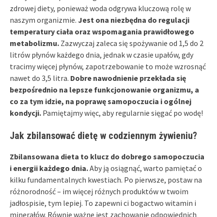
zdrowej diety, ponieważ woda odgrywa kluczową rolę w
naszym organizmie.
Jest ona niezbędna do regulacji
temperatury ciała oraz wspomagania prawidłowego
metabolizmu.
Zazwyczaj zaleca się spożywanie od 1,5 do 2
litrów płynów każdego dnia, jednak w czasie upałów, gdy
tracimy więcej płynów, zapotrzebowanie to może wzrosnąć
nawet do 3,5 litra.
Dobre nawodnienie przekłada się
bezpośrednio na lepsze funkcjonowanie organizmu, a
co za tym idzie, na poprawę samopoczucia i ogólnej
kondycji.
Pamiętajmy więc, aby regularnie sięgać po wodę!
Jak zbilansować dietę w codziennym żywieniu?
Zbilansowana dieta to klucz do dobrego samopoczucia
i energii każdego dnia.
Aby ją osiągnąć, warto pamiętać o
kilku fundamentalnych kwestiach. Po pierwsze, postaw na
różnorodność – im więcej różnych produktów w twoim
jadłospisie, tym lepiej. To zapewni ci bogactwo witamin i
minerałów. Równie ważne jest zachowanie odpowiednich