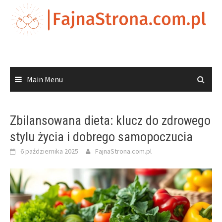
Skip
to
content
Main Menu
Zbilansowana dieta: klucz do zdrowego
stylu życia i dobrego samopoczucia
6 października 2025
FajnaStrona.com.pl