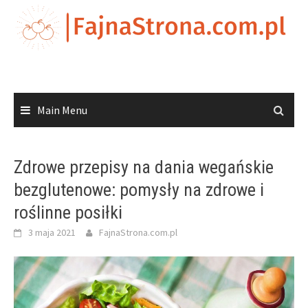
Skip
to
content
Main Menu
Zdrowe przepisy na dania wegańskie
bezglutenowe: pomysły na zdrowe i
roślinne posiłki
3 maja 2021
FajnaStrona.com.pl