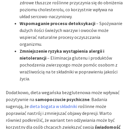
zdrowe tłuszcze roślinne przyczynia się do obniżenia
poziomu cholesterolu, co korzystnie wpływa na
układ sercowo-naczyniowy.
Wspomaganie procesu detoksykacji
– Spożywanie
dużych ilości świeżych warzyw i owoców może
wspierać naturalne procesy oczyszczania
organizmu.
Zmniejszenie ryzyka wystąpienia alergii i
nietolerancji
– Eliminacja glutenu i produktów
pochodzenia zwierzęcego może pomóc osobom z
wrażliwością na te składniki w poprawieniu jakości
życia.
Dodatkowo, dieta wegańska bezglutenowa może wpływać
pozytywnie na
samopoczucie psychiczne
. Badania
sugerują, że
dieta bogata w składniki
roślinne może
poprawiać nastrój i zmniejszać objawy depresji. Warto
również podkreślić, że wariant ten odżywiania może być
korzystny dla osób chcących zwiększyć swoją
świadomość