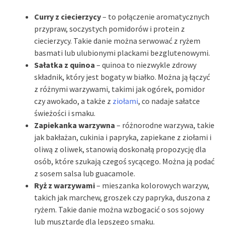
Curry z ciecierzycy
– to połączenie aromatycznych
przypraw, soczystych pomidorów i protein z
ciecierzycy. Takie danie można serwować z ryżem
basmati lub ulubionymi plackami bezglutenowymi.
Sałatka z quinoa
– quinoa to niezwykle zdrowy
składnik, który jest bogaty w białko. Można ją łączyć
z różnymi warzywami, takimi jak ogórek, pomidor
czy awokado, a także z
ziołami
, co nadaje sałatce
świeżości i smaku.
Zapiekanka warzywna
– różnorodne warzywa, takie
jak bakłażan, cukinia i papryka, zapiekane z ziołami i
oliwą z oliwek, stanowią doskonałą propozycję dla
osób, które szukają czegoś sycącego. Można ją podać
z sosem salsa lub guacamole.
Ryż z warzywami
– mieszanka kolorowych warzyw,
takich jak marchew, groszek czy papryka, duszona z
ryżem. Takie danie można wzbogacić o sos sojowy
lub musztardę dla lepszego smaku.