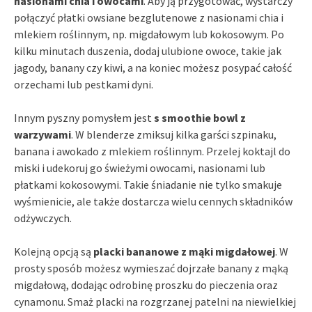
nasionami chia i owocami
. Aby ją przygotować, wystarczy
połączyć płatki owsiane bezglutenowe z nasionami chia i
mlekiem roślinnym, np. migdałowym lub kokosowym. Po
kilku minutach duszenia, dodaj ulubione owoce, takie jak
jagody, banany czy kiwi, a na koniec możesz posypać całość
orzechami lub pestkami dyni.
Innym pyszny pomysłem jest
s smoothie bowl z
warzywami
. W blenderze zmiksuj kilka garści szpinaku,
banana i awokado z mlekiem roślinnym. Przelej koktajl do
miski i udekoruj go świeżymi owocami, nasionami lub
płatkami kokosowymi. Takie śniadanie nie tylko smakuje
wyśmienicie, ale także dostarcza wielu cennych składników
odżywczych.
Kolejną opcją są
placki bananowe z mąki migdałowej
. W
prosty sposób możesz wymieszać dojrzałe banany z mąką
migdałową, dodając odrobinę proszku do pieczenia oraz
cynamonu. Smaż placki na rozgrzanej patelni na niewielkiej