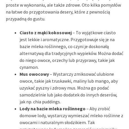
proste w wykonaniu, ale także zdrowe. Oto kilka pomysłów
na łatwe do przygotowania desery, które z pewnością
przypadną do gustu.
Ciasto z mąki kokosowej
– To wyjątkowe ciasto
jest lekkie i aromatyczne. Przygotowuje się je na
bazie mleka roślinnego, co czyni je doskonałą
alternatywą dla tradycyjnych wypieków. Można dodać
do niego owoce, orzechy lub przyprawy, takie jak
cynamon.
Mus owocowy
– Wystarczy zmiksować ulubione
owoce, takie jak truskawki, maliny lub mango, aby
uzyskać pyszny i zdrowy mus. Można go podać
samodzielnie lub jako dodatek do innych deserów,
jak np. chia puddings.
Lody na bazie mleka roślinnego
– Aby zrobić
domowe lody, wystarczy wymieszać mleko roślinne z
owocami i naturalnym słodzikiem. Tak