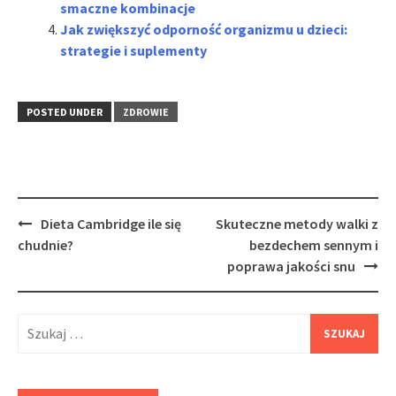
smaczne kombinacje
Jak zwiększyć odporność organizmu u dzieci:
strategie i suplementy
POSTED UNDER
ZDROWIE
Post
Dieta Cambridge ile się
Skuteczne metody walki z
navigation
chudnie?
bezdechem sennym i
poprawa jakości snu
Szukaj: