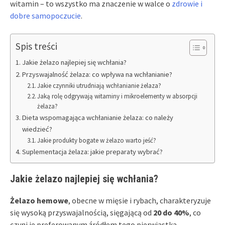
witamin – to wszystko ma znaczenie w walce o
zdrowie i
dobre samopoczucie
.
Spis treści
Jakie żelazo najlepiej się wchłania?
Przyswajalność żelaza: co wpływa na wchłanianie?
Jakie czynniki utrudniają wchłanianie żelaza?
Jaką rolę odgrywają witaminy i mikroelementy w absorpcji
żelaza?
Dieta wspomagająca wchłanianie żelaza: co należy
wiedzieć?
Jakie produkty bogate w żelazo warto jeść?
Suplementacja żelaza: jakie preparaty wybrać?
Jakie żelazo najlepiej się wchłania?
Żelazo hemowe
, obecne w mięsie i rybach, charakteryzuje
się wysoką przyswajalnością, sięgającą od
20 do 40%
, co
czyni je preferowanym źródłem tego pierwiastka.