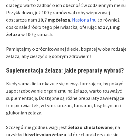
dlatego warto zadbać o ich obecność w codziennym menu.
Przykładowo, już 100 gramów wątroby wieprzowej
dostarcza nam
18,7 mg żelaza
.
Nasiona lnu
to również
doskonałe źródło tego pierwiastka, oferując aż
17,1 mg
żelaza
w 100 gramach.
Pamiętajmy o zróżnicowanej diecie, bogatej w oba rodzaje
żelaza, aby cieszyć się dobrym zdrowiem!
Suplementacja żelaza: jakie preparaty wybrać?
Kiedy sama dieta okazuje się niewystarczająca, by pokryć
zapotrzebowanie organizmu na żelazo, warto rozważyć
suplementację. Dostępne są różne preparaty zawierające
ten pierwiastek, w tym siarczan, fumaran, bisglicynian i
glukonian żelaza.
Szczególnie godne uwagi jest
żelazo chelatowane
, na
przykład
bisglicynian żelaza
, które charakteryzuje się