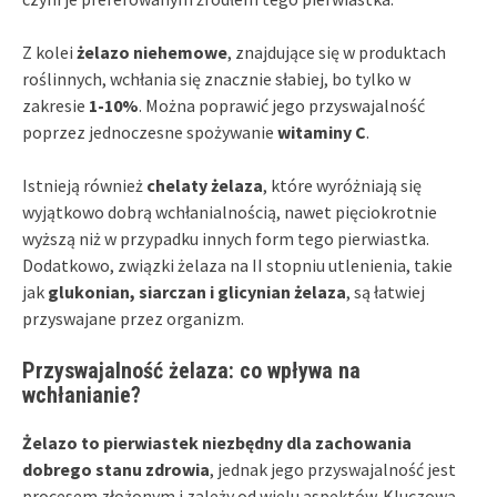
Z kolei
żelazo niehemowe
, znajdujące się w produktach
roślinnych, wchłania się znacznie słabiej, bo tylko w
zakresie
1-10%
. Można poprawić jego przyswajalność
poprzez jednoczesne spożywanie
witaminy C
.
Istnieją również
chelaty żelaza
, które wyróżniają się
wyjątkowo dobrą wchłanialnością, nawet pięciokrotnie
wyższą niż w przypadku innych form tego pierwiastka.
Dodatkowo, związki żelaza na II stopniu utlenienia, takie
jak
glukonian, siarczan i glicynian żelaza
, są łatwiej
przyswajane przez organizm.
Przyswajalność żelaza: co wpływa na
wchłanianie?
Żelazo to pierwiastek niezbędny dla zachowania
dobrego stanu zdrowia
, jednak jego przyswajalność jest
procesem złożonym i zależy od wielu aspektów. Kluczową