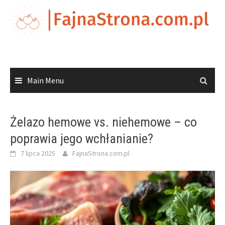
Skip
to
content
Main Menu
Żelazo hemowe vs. niehemowe – co
poprawia jego wchłanianie?
7 lipca 2025
FajnaStrona.com.pl