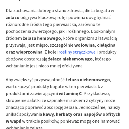
Dla zachowania dobrego stanu zdrowia, dieta bogata w
żelazo
odgrywa kluczową rolę i powinna uwzględniać
różnorodne źródła tego pierwiastka, zarówno te
pochodzenia zwierzęcego, jak i roślinnego. Doskonałym
źródłem
żelaza hemowego
, które organizm z łatwością
przyswaja, jest mięso, szczególnie
wołowina, cielęcina
oraz wieprzowina
. Z kolei
rośliny strączkowe
i produkty
zbożowe dostarczają
żelaza niehemowego
, którego
wchłanianie jest nieco mniej efektywne.
Aby zwiększyć przyswajalność
żelaza niehemowego
,
warto łączyć produkty bogate w ten pierwiastek z
produktami zawierającymi
witaminę C
. Przykładowo,
skropienie sałatki ze szpinakiem sokiem z cytryny może
znacząco poprawić absorpcję żelaza. Jednocześnie, należy
unikać spożywania
kawy, herbaty oraz napojów obfitych
w wapń
w trakcie posiłków, ponieważ mogą one hamować
wchłanianie żelaza.