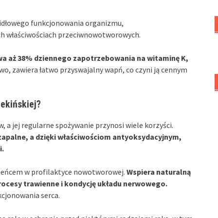
awidłowego funkcjonowania organizmu,
ch właściwościach przeciwnowotworowych.
wa aż 38% dziennego zapotrzebowania na witaminę K,
wo, zawiera łatwo przyswajalny wapń, co czyni ją cennym
ekińskiej?
 a jej regularne spożywanie przynosi wiele korzyści.
wzapalne, a dzięki właściwościom antyoksydacyjnym,
i.
rzeńcem w profilaktyce nowotworowej.
Wspiera naturalną
ocesy trawienne i kondycję układu nerwowego.
kcjonowania serca.