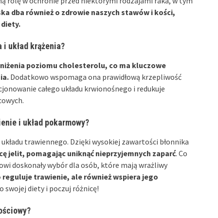
ną rolę w ochronie przed niektórymi rodzajami raka, w tym
ka dba również o zdrowie naszych stawów i kości,
diety.
 i układ krążenia?
bniżenia poziomu cholesterolu, co ma kluczowe
ia.
Dodatkowo wspomaga ona prawidłową krzepliwość
kcjonowanie całego układu krwionośnego i redukuje
cowych.
ienie i układ pokarmowy?
układu trawiennego. Dzięki wysokiej zawartości błonnika
cę jelit, pomagając uniknąć nieprzyjemnych zaparć
. Co
owi doskonały wybór dla osób, które mają wrażliwy
o reguluje trawienie, ale również wspiera jego
 swojej diety i poczuj różnicę!
ościowy?