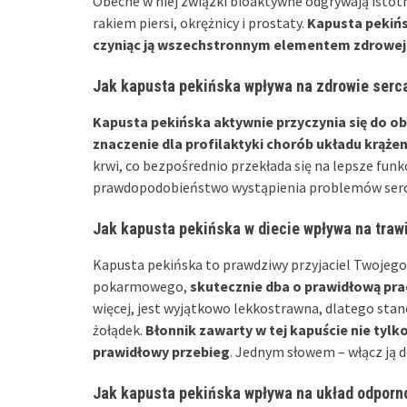
Obecne w niej związki bioaktywne odgrywają istot
rakiem piersi, okrężnicy i prostaty.
Kapusta pekińs
czyniąc ją wszechstronnym elementem zdrowej 
Jak kapusta pekińska wpływa na zdrowie serca
Kapusta pekińska aktywnie przyczynia się do o
znaczenie dla profilaktyki chorób układu krążen
krwi, co bezpośrednio przekłada się na lepsze fun
prawdopodobieństwo wystąpienia problemów ser
Jak kapusta pekińska w diecie wpływa na traw
Kapusta pekińska to prawdziwy przyjaciel Twojego 
pokarmowego,
skutecznie dba o prawidłową pra
więcej, jest wyjątkowo lekkostrawna, dlatego stan
żołądek.
Błonnik zawarty w tej kapuście nie tylk
prawidłowy przebieg
. Jednym słowem – włącz ją do
Jak kapusta pekińska wpływa na układ odporn