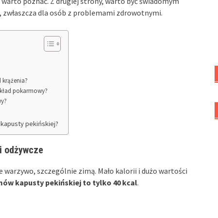
re warto poznać. Z drugiej strony, warto być świadomym
m, zwłaszcza dla osób z problemami zdrowotnymi.
d krążenia?
i układ pokarmowy?
wy?
kapusty pekińskiej?
ci odżywcze
 warzywo, szczególnie zimą. Mało kalorii i dużo wartości
ów kapusty pekińskiej to tylko 40 kcal
.