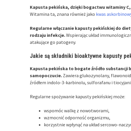
Kapusta pekińska, dzięki bogactwu witaminy C,
Witamina ta, znana również jako
kwas askorbinow
Regularne włączanie kapusty pekińskiej do di
rodzaju infekcje.
Wspierając układ immunologiczn
atakujące go patogeny.
Jakie są składniki bioaktywne kapusty pe
Kapusta pekińska to bogate źródło substancji 
samopoczucie.
Zawiera glukozynolany, flawonoidy
źródłem indolo-3-karbinolu, sulforafanu i tiocyja
Regularne spożywanie kapusty pekińskiej może:
wspomóc walkę z nowotworami,
wzmocnić odporność organizmu,
korzystnie wpłynąć na układ sercowo-naczy