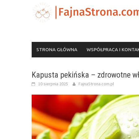
Skip
to
content
STRONA GŁÓWNA
WSPÓŁPRACA I KONTA
Kapusta pekińska – zdrowotne wł
10 sierpnia 2025
FajnaStrona.com.pl