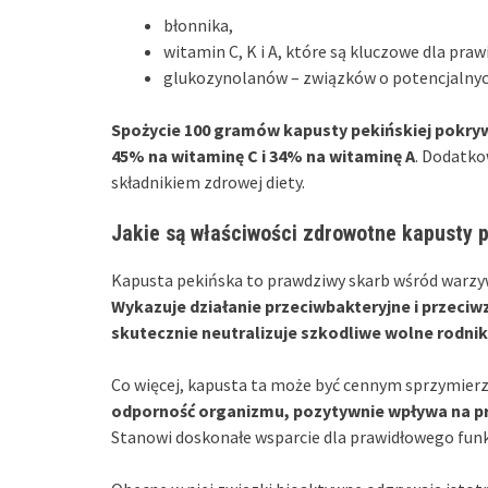
błonnika,
witamin C, K i A, które są kluczowe dla pr
glukozynolanów – związków o potencjalny
Spożycie 100 gramów kapusty pekińskiej pokry
45% na witaminę C i 34% na witaminę A
. Dodatko
składnikiem zdrowej diety.
Jakie są właściwości zdrowotne kapusty p
Kapusta pekińska to prawdziwy skarb wśród warzyw,
Wykazuje działanie przeciwbakteryjne i przeci
skutecznie neutralizuje szkodliwe wolne rodnik
Co więcej, kapusta ta może być cennym sprzymie
odporność organizmu, pozytywnie wpływa na pr
Stanowi doskonałe wsparcie dla prawidłowego fun