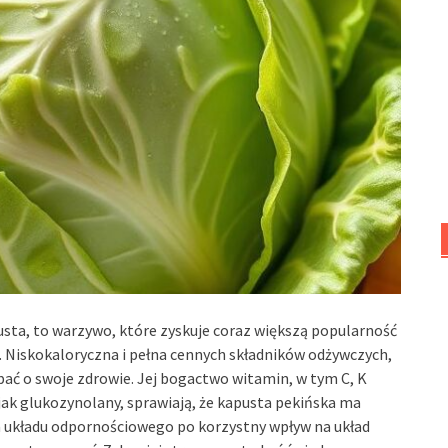
usta, to warzywo, które zyskuje coraz większą popularność
 Niskokaloryczna i pełna cennych składników odżywczych,
ać o swoje zdrowie. Jej bogactwo witamin, w tym C, K
 jak glukozynolany, sprawiają, że kapusta pekińska ma
a układu odpornościowego po korzystny wpływ na układ