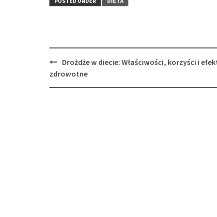
POSTED UNDER
DIETA
Post
Drożdże w diecie: Właściwości, korzyści i efek
navigation
zdrowotne