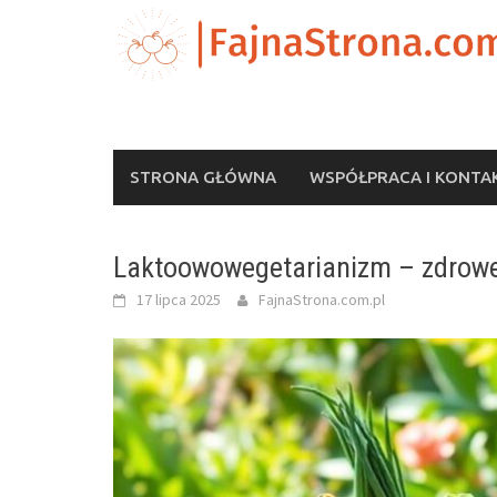
Skip
to
content
STRONA GŁÓWNA
WSPÓŁPRACA I KONTA
Laktoowowegetarianizm – zdrowe 
17 lipca 2025
FajnaStrona.com.pl