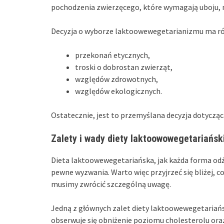
pochodzenia zwierzęcego, które wymagają uboju, n
Decyzja o wyborze laktoowewegetarianizmu ma róż
przekonań etycznych,
troski o dobrostan zwierząt,
względów zdrowotnych,
względów ekologicznych.
Ostatecznie, jest to przemyślana decyzja dotyczą
Zalety i wady diety laktoowowegetariańsk
Dieta laktoowewegetariańska, jak każda forma odży
pewne wyzwania. Warto więc przyjrzeć się bliżej, co
musimy zwrócić szczególną uwagę.
Jedną z głównych zalet diety laktoowewegetariańsk
obserwuje się obniżenie poziomu cholesterolu ora