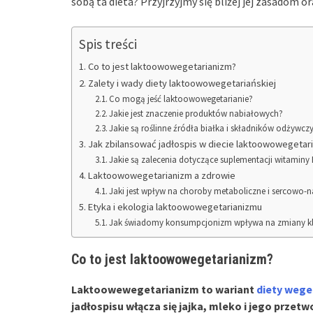
sobą ta dieta? Przyjrzyjmy się bliżej jej zasadom 
Spis treści
Co to jest laktoowowegetarianizm?
Zalety i wady diety laktoowowegetariańskiej
Co mogą jeść laktoowowegetarianie?
Jakie jest znaczenie produktów nabiałowych?
Jakie są roślinne źródła białka i składników odżywcz
Jak zbilansować jadłospis w diecie laktoowowegetari
Jakie są zalecenia dotyczące suplementacji witaminy 
Laktoowowegetarianizm a zdrowie
Jaki jest wpływ na choroby metaboliczne i sercowo-
Etyka i ekologia laktoowowegetarianizmu
Jak świadomy konsumpcjonizm wpływa na zmiany k
Co to jest laktoowowegetarianizm?
Laktoowewegetarianizm to wariant
diety wege
jadłospisu włącza się jajka, mleko i jego przetw