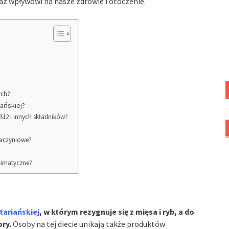
oraz wpływowi na nasze zdrowie i otoczenie.
ych?
ańskiej?
B12 i innych składników?
naczyniowe?
limatyczne?
tariańskiej
, w którym rezygnuje się z mięsa i ryb, a do
ory.
Osoby na tej diecie unikają także produktów