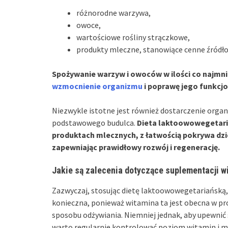
różnorodne warzywa,
owoce,
wartościowe rośliny strączkowe,
produkty mleczne, stanowiące cenne źródło
Spożywanie warzyw i owoców w ilości co najmni
wzmocnienie organizmu
i poprawę jego funkcj
Niezwykle istotne jest również dostarczenie organi
podstawowego budulca.
Dieta laktoowowegetaria
produktach mlecznych, z łatwością pokrywa dz
zapewniając prawidłowy rozwój i regenerację.
Jakie są zalecenia dotyczące suplementacji w
Zazwyczaj, stosując dietę laktoowowegetariańsk
konieczna, ponieważ witamina ta jest obecna w p
sposobu odżywiania. Niemniej jednak, aby upewnić
warto regularnie kontrolować poziom witamin i mi