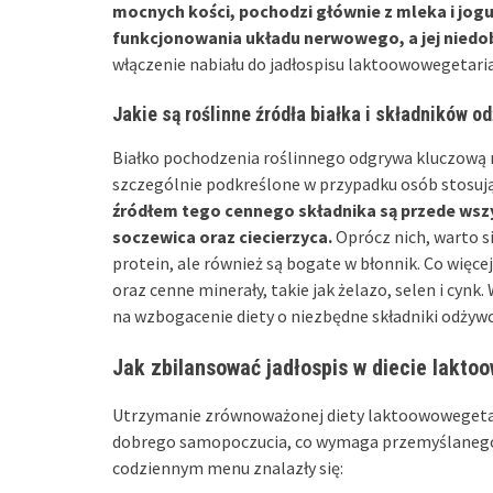
mocnych kości, pochodzi głównie z mleka i jog
funkcjonowania układu nerwowego, a jej nied
włączenie nabiału do jadłospisu laktoowowegetaria
Jakie są roślinne źródła białka i składników 
Białko pochodzenia roślinnego odgrywa kluczową ro
szczególnie podkreślone w przypadku osób stosuj
źródłem tego cennego składnika są przede wszys
soczewica oraz ciecierzyca.
Oprócz nich, warto si
protein, ale również są bogate w błonnik. Co więcej
oraz cenne minerały, takie jak żelazo, selen i cynk
na wzbogacenie diety o niezbędne składniki odżywc
Jak zbilansować jadłospis w diecie lakto
Utrzymanie zrównoważonej diety laktoowowegetari
dobrego samopoczucia, co wymaga przemyślanego
codziennym menu znalazły się: