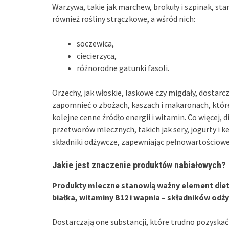
Warzywa, takie jak marchew, brokuły i szpinak, sta
również rośliny strączkowe, a wśród nich:
soczewica,
ciecierzyca,
różnorodne gatunki fasoli.
Orzechy, jak włoskie, laskowe czy migdały, dostar
zapomnieć o zbożach, kaszach i makaronach, które
kolejne cenne źródło energii i witamin. Co więcej,
przetworów mlecznych, takich jak sery, jogurty i k
składniki odżywcze, zapewniając pełnowartościowe
Jakie jest znaczenie produktów nabiałowych?
Produkty mleczne stanowią ważny element die
białka, witaminy B12 i wapnia – składników od
Dostarczają one substancji, które trudno pozyskać 