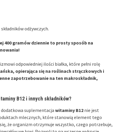
 składników odżywczych.
ej 400 gramów dziennie to prosty sposób na
onowania!
zmowi odpowiedniej ilości białka, które pełni rolę
ńska, opierająca się na roślinach strączkowych i
ienne zapotrzebowanie na ten makroskładnik,
itaminy B12 i innych składników?
ą, dodatkowa suplementacja
witaminy B12
nie jest
roduktach mlecznych, które stanowią element tego
 się, że organizm otrzymuje wszystko, czego potrzebuje,
nerałów we krwi. Pozwoli to na wczesne wykrycie