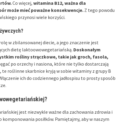
urtów.
Co więcej,
witamina B12, ważna dla
obór może mieć poważne konsekwencje.
Z tego powodu
ńskiego przynosi wiele korzyści.
odżywczych?
lę w zbilansowanej diecie, a jego znaczenie jest
ących dietę laktoowowegetariańską.
Doskonałym
tkim rośliny strączkowe, takie jak groch, fasola,
ęgać po orzechy i nasiona, które nie tylko dostarczają
, te roślinne skarbnice kryją w sobie witaminy z grupy B
. Włączenie ich do codziennego jadłospisu to prosty sposób
ze.
owowegetariańskiej?
ańskiej jest niezwykle ważne dla zachowania zdrowia i
 komponowania posiłków. Pamiętajmy, aby w naszym