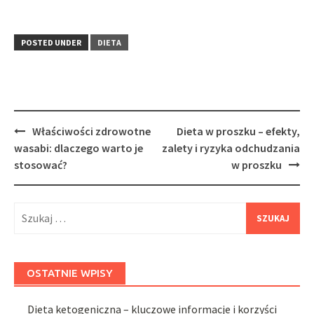
POSTED UNDER
DIETA
Post
Właściwości zdrowotne
Dieta w proszku – efekty,
navigation
wasabi: dlaczego warto je
zalety i ryzyka odchudzania
stosować?
w proszku
Szukaj:
OSTATNIE WPISY
Dieta ketogeniczna – kluczowe informacje i korzyści