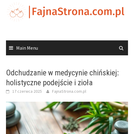
Skip
to
content
Main Menu
Odchudzanie w medycynie chińskiej:
holistyczne podejście i zioła
17 czerwca 2025
FajnaStrona.com.pl