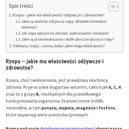
Spis treści
Rzepa – jakie ma właściwości odżywcze i zdrowotne?
Jakie są wartości odżywcze rzepy: składniki mineralne i
witaminy?
Jak rzepa wpływa na zdrowie: zastosowanie i działanie?
Jakie są przeciwwskazania i skutki uboczne spożycia rzepy?
Odmiany rzepy: czarna, biała i jakie mają właściwości?
Rzepa – jakie ma właściwości odżywcze i
zdrowotne?
Rzepa, choć niedoceniana, jest prawdziwą skarbnicą
zdrowia. Kryje w sobie bogactwo witamin, takich jak
A, C, K
oraz te z grupy
B
, niezbędnych dla prawidłowego
funkcjonowania organizmu. Stanowi cenne źródło
minerałów, w tym
potasu, wapnia, magnezu i fosforu
,
które wspierają wiele procesów życiowych.
Rzepa wykazuje
działanie przeciwzapalne
i chroni naszą