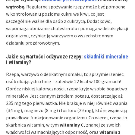
wątrobę.
Regularne spożywanie rzepy może być pomocne
w kontrolowaniu poziomu cukru we krwi, co jest
szczególnie ważne dla osób z cukrzycą. Dodatkowo,
wspomaga obniżanie cholesterolu i pomaga w detoksykacji
organizmu, czyniąc ją warzywem o wszechstronnym
działaniu prozdrowotnym.
Jakie są wartości odżywcze rzepy:
składniki mineralne
i witaminy?
Rzepa, warzywo o delikatnym smaku, to sprzymierzeniec
osób dbających o linię – zaledwie 22 kcal w 100 gramach!
Oprócz niskiej kaloryczności, rzepa kryje w sobie bogactwo
minerałów. Jest cennym źródłem potasu, dostarczając aż
235 mg tego pierwiastka. Nie brakuje w niej również wapnia
(34 mg), magnezu (8 mg) i fosforu (29 mg), które wspierają
prawidłowe funkcjonowanie organizmu. Co więcej, rzepa to
skarbnica witamin, w tym
witaminy C
, znanej ze swoich
właściwości wzmacniających odporność, oraz
witamin z