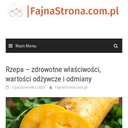
Skip
to
content
Main Menu
Rzepa – zdrowotne właściwości,
wartości odżywcze i odmiany
3 października 2025
FajnaStrona.com.pl