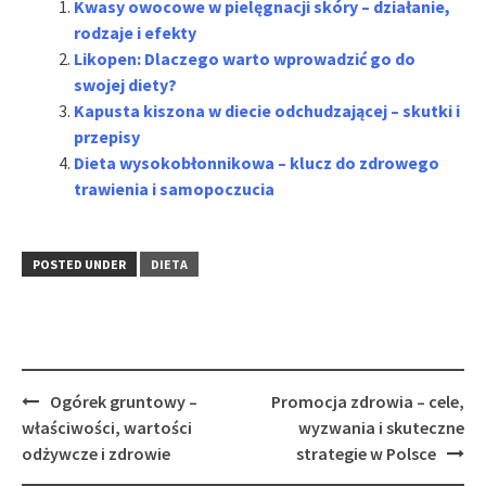
Kwasy owocowe w pielęgnacji skóry – działanie,
rodzaje i efekty
Likopen: Dlaczego warto wprowadzić go do
swojej diety?
Kapusta kiszona w diecie odchudzającej – skutki i
przepisy
Dieta wysokobłonnikowa – klucz do zdrowego
trawienia i samopoczucia
POSTED UNDER
DIETA
Post
Ogórek gruntowy –
Promocja zdrowia – cele,
navigation
właściwości, wartości
wyzwania i skuteczne
odżywcze i zdrowie
strategie w Polsce