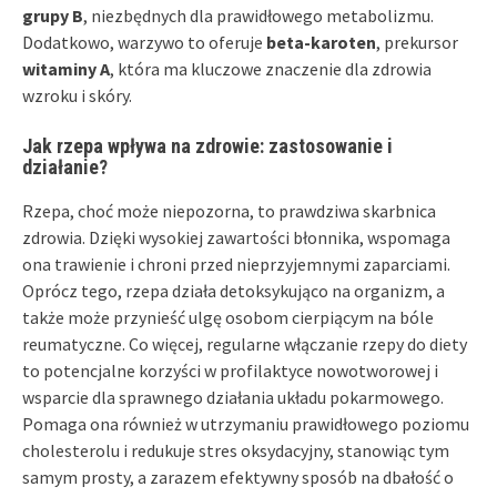
grupy B
, niezbędnych dla prawidłowego metabolizmu.
Dodatkowo, warzywo to oferuje
beta-karoten
, prekursor
witaminy A
, która ma kluczowe znaczenie dla zdrowia
wzroku i skóry.
Jak rzepa wpływa na zdrowie: zastosowanie i
działanie?
Rzepa, choć może niepozorna, to prawdziwa skarbnica
zdrowia. Dzięki wysokiej zawartości błonnika, wspomaga
ona trawienie i chroni przed nieprzyjemnymi zaparciami.
Oprócz tego, rzepa działa detoksykująco na organizm, a
także może przynieść ulgę osobom cierpiącym na bóle
reumatyczne. Co więcej, regularne włączanie rzepy do diety
to potencjalne korzyści w profilaktyce nowotworowej i
wsparcie dla sprawnego działania układu pokarmowego.
Pomaga ona również w utrzymaniu prawidłowego poziomu
cholesterolu i redukuje stres oksydacyjny, stanowiąc tym
samym prosty, a zarazem efektywny sposób na dbałość o