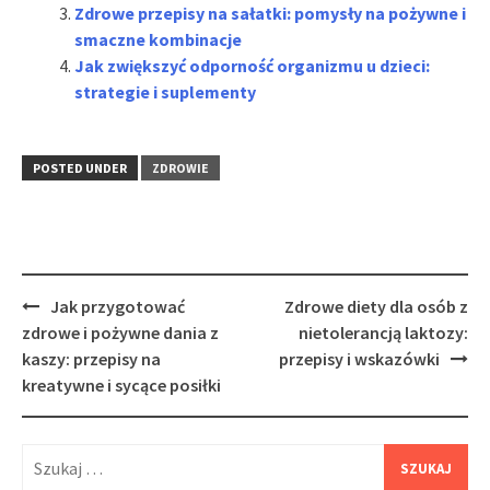
Zdrowe przepisy na sałatki: pomysły na pożywne i
smaczne kombinacje
Jak zwiększyć odporność organizmu u dzieci:
strategie i suplementy
POSTED UNDER
ZDROWIE
Post
Jak przygotować
Zdrowe diety dla osób z
navigation
zdrowe i pożywne dania z
nietolerancją laktozy:
kaszy: przepisy na
przepisy i wskazówki
kreatywne i sycące posiłki
Szukaj: