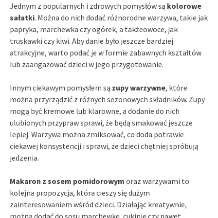
Jednym z popularnych i zdrowych pomysłów są
kolorowe
sałatki
. Można do nich dodać różnorodne warzywa, takie jak
papryka, marchewka czy ogórek, a takżeowoce, jak
truskawki czy kiwi. Aby danie było jeszcze bardziej
atrakcyjne, warto podać je w formie zabawnych kształtów
lub zaangażować dzieci w jego przygotowanie.
Innym ciekawym pomysłem są
zupy warzywne
, które
można przyrządzić z różnych sezonowych składników. Zupy
mogą być kremowe lub klarowne, a dodanie do nich
ulubionych przypraw sprawi, że będą smakować jeszcze
lepiej. Warzywa można zmiksować, co doda potrawie
ciekawej konsystencji i sprawi, że dzieci chętniej spróbują
jedzenia.
Makaron z sosem pomidorowym
oraz warzywami to
kolejna propozycja, która cieszy się dużym
zainteresowaniem wśród dzieci. Działając kreatywnie,
można dodać do sosu marchewkę, cukinię czy nawet