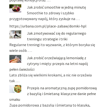
poprawę kondycji oraz …
Jak zrobić smoothie w jedną minutę
Smoothie to zdrowy i szybko
przygotowywany napój, który zyskuje na …
https://urbana.com.pl/place-zabaw/domki-hpl
Jak zmotywować się do regularnego
treningu: strategie i triki
Regularne treningi to wyzwanie, z którym boryka się
wiele osób. …
Jak zrobić orzeźwiającą lemoniadę z
cytryny i mięty: przepis na letni napój
pełen świeżości
Lato zbliża się wielkimi krokami, a nic nie orzeźwia
tak …
Przepis na aromatyczną zupę pomidorową
z bazylią i śmietaną: klasyczne danie pełne
smaku
Zupa pomidorowa z bazylią i śmietaną to klasyka,