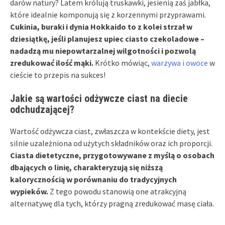
darów natury? Latem królują truskawki, jesienią zaś jabłka,
które idealnie komponują się z korzennymi przyprawami.
Cukinia, buraki i dynia Hokkaido to z kolei strzał w
dziesiątkę, jeśli planujesz upiec ciasto czekoladowe –
nadadzą mu niepowtarzalnej wilgotności i pozwolą
zredukować ilość mąki.
Krótko mówiąc,
warzywa i owoce
w
cieście to przepis na sukces!
Jakie są wartości odżywcze ciast na diecie
odchudzającej?
Wartość odżywcza ciast, zwłaszcza w kontekście diety, jest
silnie uzależniona od użytych składników oraz ich proporcji.
Ciasta dietetyczne, przygotowywane z myślą o osobach
dbających o linię, charakteryzują się niższą
kalorycznością w porównaniu do tradycyjnych
wypieków.
Z tego powodu stanowią one atrakcyjną
alternatywę dla tych, którzy pragną zredukować masę ciała.