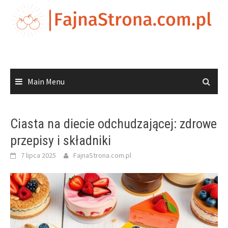
Skip
to
content
Main Menu
Ciasta na diecie odchudzającej: zdrowe
przepisy i składniki
7 lipca 2025
FajnaStrona.com.pl