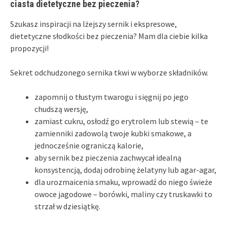
ciasta dietetyczne bez pieczenia?
Szukasz inspiracji na lżejszy sernik i ekspresowe,
dietetyczne słodkości bez pieczenia? Mam dla ciebie kilka
propozycji!
Sekret odchudzonego sernika tkwi w wyborze składników.
zapomnij o tłustym twarogu i sięgnij po jego
chudszą wersję,
zamiast cukru, osłodź go erytrolem lub stewią – te
zamienniki zadowolą twoje kubki smakowe, a
jednocześnie ograniczą kalorie,
aby sernik bez pieczenia zachwycał idealną
konsystencją, dodaj odrobinę żelatyny lub agar-agar,
dla urozmaicenia smaku, wprowadź do niego świeże
owoce jagodowe – borówki, maliny czy truskawki to
strzał w dziesiątkę.