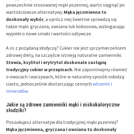
powszechnie stosowanej mąki pszennej, warto sięgnąć po
wartościowsze alternatywy.
Mąka jęczmienna to
doskonały wybór
, a oprócz niej świetnie sprawdzą się
także mąki: gryczana, owsiana lub kokosowa, wzbogacając
wypieki o nowe smaki i wartości odżywcze.
A co z pożądaną słodyczą? Cukier nie jest sprzymierzeńcem
zdrowej diety, na szczęście istnieją naturalne zamienniki.
Stewia, ksylitol i erytrytol doskonale zastąpią
tradycyjny cukier w przepisach.
Nie zapominajmy również
o owocach i warzywach, które w naturalny sposób osłodzą
ciasto, jednocześnie dostarczając cennych
witamin i
minerałów
.
Jakie są zdrowe zamienniki mąki i niskokaloryczne
słodziki?
Poszukujesz alternatyw dla tradycyjnej mąki pszennej?
Mąka jęczmienna, gryczana i owsiana to doskonały