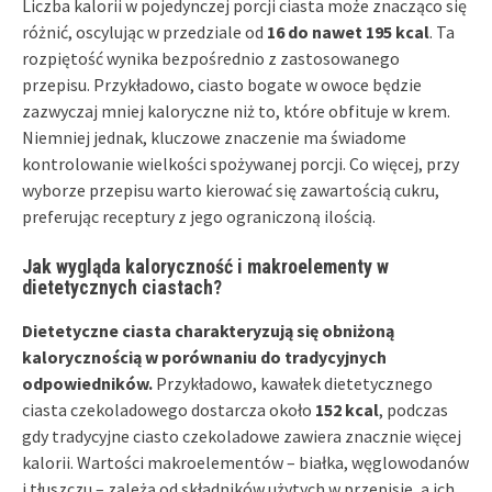
Liczba kalorii w pojedynczej porcji ciasta może znacząco się
różnić, oscylując w przedziale od
16 do nawet 195 kcal
. Ta
rozpiętość wynika bezpośrednio z zastosowanego
przepisu. Przykładowo, ciasto bogate w owoce będzie
zazwyczaj mniej kaloryczne niż to, które obfituje w krem.
Niemniej jednak, kluczowe znaczenie ma świadome
kontrolowanie wielkości spożywanej porcji. Co więcej, przy
wyborze przepisu warto kierować się zawartością cukru,
preferując receptury z jego ograniczoną ilością.
Jak wygląda kaloryczność i makroelementy w
dietetycznych ciastach?
Dietetyczne ciasta charakteryzują się obniżoną
kalorycznością w porównaniu do tradycyjnych
odpowiedników.
Przykładowo, kawałek dietetycznego
ciasta czekoladowego dostarcza około
152 kcal
, podczas
gdy tradycyjne ciasto czekoladowe zawiera znacznie więcej
kalorii. Wartości makroelementów – białka, węglowodanów
i tłuszczu – zależą od składników użytych w przepisie, a ich