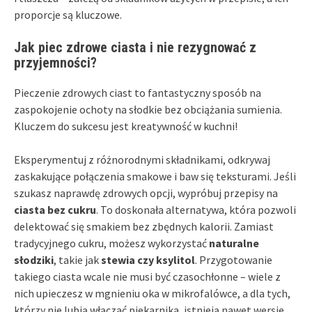
proporcje są kluczowe.
Jak piec zdrowe ciasta i nie rezygnować z
przyjemności?
Pieczenie zdrowych ciast to fantastyczny sposób na
zaspokojenie ochoty na słodkie bez obciążania sumienia.
Kluczem do sukcesu jest kreatywność w kuchni!
Eksperymentuj z różnorodnymi składnikami, odkrywaj
zaskakujące połączenia smakowe i baw się teksturami. Jeśli
szukasz naprawdę zdrowych opcji, wypróbuj przepisy na
ciasta bez cukru
. To doskonała alternatywa, która pozwoli
delektować się smakiem bez zbędnych kalorii. Zamiast
tradycyjnego cukru, możesz wykorzystać
naturalne
słodziki
, takie jak
stewia czy ksylitol
. Przygotowanie
takiego ciasta wcale nie musi być czasochłonne – wiele z
nich upieczesz w mgnieniu oka w mikrofalówce, a dla tych,
którzy nie lubią włączać piekarnika, istnieją nawet wersje