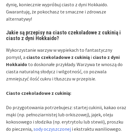
dynię, koniecznie wypróbuj ciasto z dyni Hokkaido.
Gwarantuję, że pokochasz te smaczne i zdrowsze
alternatywy!
Jakie są przepisy na ciasto czekoladowe z cukinią i
ciasto z dyni Hokkaido?
Wykorzystanie warzyw w wypiekach to fantastyczny
pomysł, a
ciasto czekoladowe z cukinią
i
ciasto z dyni
Hokkaido
to doskonałe przykłady. Warzywa te wnoszą do
ciasta naturalną słodycz i wilgotność, co pozwala
zmniejszyć ilość cukru i tłuszczu w przepisie.
Ciasto czekoladowe z cukinią:
Do przygotowania potrzebujesz: startej cukinii, kakao oraz
mąki (np. pełnoziarnistej lub orkiszowej), jajek, oleju
kokosowego i słodzika (np. erytrytolu lub stewii), proszku
do pieczenia,
sody oczyszczonej
i ekstraktu waniliowego.