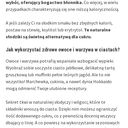
wybór, oferujący bogactwo błonnika.
Co więcej, w wielu
przypadkach charakteryzują się one niższą kalorycznością.
A jeśli zależy Ci na słodkim smaku bez zbędnych kalorii,
postaw na stewię, ksylitol lub erytrytol.
Te naturalne
słodziki są świetną alternatywą dla cukru.
Jak wykorzystać zdrowe owoce i warzywa w ciastach?
Owoce i warzywa potrafią wspaniale wzbogacić wypieki.
Wyobraź sobie soczyste ciasto jabłkowe, delikatną tartę
gruszkową lub muffinki pełne leśnych jagód. Ale to nie
wszystko! Marchewka, cukinia, a nawet dynia Hokkaido
mogą odmienić Twoje ulubione receptury.
Sekret tkwi w naturalnej słodyczy i wilgoci, które te
składniki wnoszą do ciasta. Dzięki nim możesz ograniczyć
ilość dodawanego cukru, co z pewnością docenią wszyscy
dbający o linię. A co powiesz na wykorzystanie sezonowych