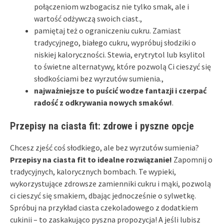
połączeniom wzbogacisz nie tylko smak, ale i
wartość odżywczą swoich ciast.,
pamiętaj też o ograniczeniu cukru. Zamiast
tradycyjnego, białego cukru, wypróbuj słodziki o
niskiej kaloryczności. Stewia, erytrytol lub ksylitol
to świetne alternatywy, które pozwolą Ci cieszyć się
słodkościami bez wyrzutów sumienia.,
najważniejsze to puścić wodze fantazji i czerpać
radość z odkrywania nowych smaków!
.
Przepisy na ciasta fit: zdrowe i pyszne opcje
Chcesz zjeść coś słodkiego, ale bez wyrzutów sumienia?
Przepisy na ciasta fit to idealne rozwiązanie!
Zapomnij o
tradycyjnych, kalorycznych bombach. Te wypieki,
wykorzystujące zdrowsze zamienniki cukru i mąki, pozwolą
ci cieszyć się smakiem, dbając jednocześnie o sylwetkę.
Spróbuj na przykład ciasta czekoladowego z dodatkiem
cukinii – to zaskakująco pyszna propozycja! A jeśli lubisz