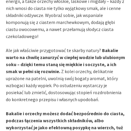
energii, a także orzechy włoskie, laskowe i migdały – każdy z
nich wnosi do ciasta nie tylko wyjątkowy smak, ale i cenne
składniki odżywcze. Wyobraź sobie, jak wspaniale
komponują się z ciastem marchewkowym, dodają głębi
ciastu owocowemu, a nawet przełamują słodycz ciasta
czekoladowego!
Ale jak właściwie przygotować te skarby natury?
Bakalie
warto na chwilę zanurzyć w ciepłej wodzie lub ulubionym
soku – dzięki temu staną się miękkie i soczyste, a ich
smak w pełni się rozwinie.
Z kolei orzechy, delikatnie
uprażone na patelni, uwolnią swój bogaty aromat, który
wzbogaci każdy wypiek. Po ostudzeniu wystarczy je
posiekać lub zmielić, dostosowując stopień rozdrobnienia
do konkretnego przepisu i własnych upodobań.
Bakalie i orzechy możesz dodać bezpośrednio do ciasta,
podczas łączenia wszystkich składników, albo
wykorzystać je jako efektowną posypkę na wierzch, tuż