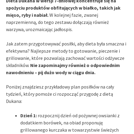
Dieta Dukana w wersji 7-dniowej koncentruje się na
spożyciu produktów obfitujących w białko, takich jak
mięso, ryby i nabiał.
W kolejnej fazie, zwanej
naprzemienną, do tego zestawu dołączają również
warzywa, urozmaicając jadłospis.
Jak zatem przygotowywać posiłki, aby dieta była smaczna i
efektywna? Najlepsze metody to gotowanie, pieczenie i
grillowanie, które pozwalają zachować wartości odżywcze
składników.
Nie zapominajmy również o odpowiednim
nawodnieniu – pij dużo wody w ciągu dnia.
Poniżej znajdziesz przykładowy plan posiłków na cały
tydzień, który pomoże ci rozpocząć przygodę z dietą
Dukana:
Dzień 1:
rozpocznij dzień od pożywnej owsianki z
dodatkiem borówek, na obiad proponuję
grillowanego kurczaka w towarzystwie świeżych