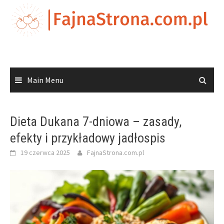
Skip
to
content
Main Menu
Dieta Dukana 7-dniowa – zasady,
efekty i przykładowy jadłospis
19 czerwca 2025
FajnaStrona.com.pl