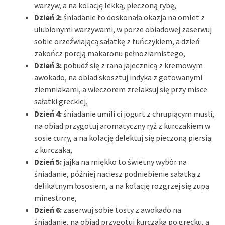
warzyw, a na kolację lekką, pieczoną rybę,
Dzień 2:
śniadanie to doskonała okazja na omlet z
ulubionymi warzywami, w porze obiadowej zaserwuj
sobie orzeźwiającą sałatkę z tuńczykiem, a dzień
zakończ porcją makaronu pełnoziarnistego,
Dzień 3:
pobudź się z rana jajecznicą z kremowym
awokado, na obiad skosztuj indyka z gotowanymi
ziemniakami, a wieczorem zrelaksuj się przy misce
sałatki greckiej,
Dzień 4:
śniadanie umili ci jogurt z chrupiącym musli,
na obiad przygotuj aromatyczny ryż z kurczakiem w
sosie curry, a na kolację delektuj się pieczoną piersią
z kurczaka,
Dzień 5:
jajka na miękko to świetny wybór na
śniadanie, później naciesz podniebienie sałatką z
delikatnym łososiem, a na kolację rozgrzej się zupą
minestrone,
Dzień 6:
zaserwuj sobie tosty z awokado na
śniadanie, na obiad przygotuj kurczaka po grecku, a