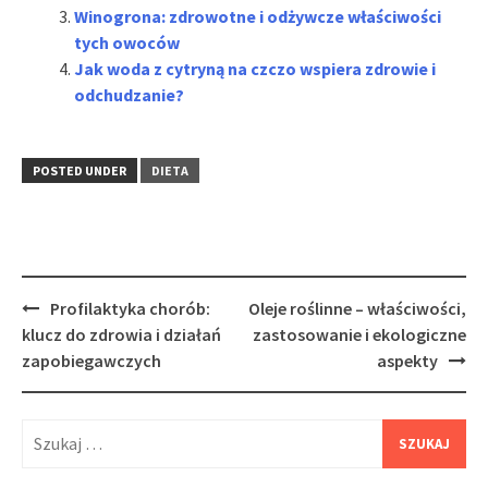
Winogrona: zdrowotne i odżywcze właściwości
tych owoców
Jak woda z cytryną na czczo wspiera zdrowie i
odchudzanie?
POSTED UNDER
DIETA
Post
Profilaktyka chorób:
Oleje roślinne – właściwości,
navigation
klucz do zdrowia i działań
zastosowanie i ekologiczne
zapobiegawczych
aspekty
Szukaj: