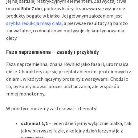
jej najbardziej restrykcyjnym elementem. Zazwyczaj trwa
ona od
5 do 7 dni
, podczas których spożywa się wyłącznie
produkty bogate w białko. Jej głównym założeniem jest
szybka redukcja masy ciała
, a pierwsze rezultaty są bardzo
zauważalne, co dodatkowo motywuje do kontynuowania
diety.
Faza naprzemienna – zasady i przykłady
Faza naprzemienna, znana również jako faza II, urozmaica
dietę. Charakteryzuje się przeplataniem dni proteinowych z
dniami, w których łączymy proteiny z warzywami. Chodzi o
to, by kontynuować proces odchudzania, ale w sposób
mniej monotonny.
W praktyce możemy zastosować schematy:
schemat 1/1
– jeden dzień jemy wyłącznie białka, tak
jak w pierwszej fazie, a kolejny dzień łączymy je z
warzywami,