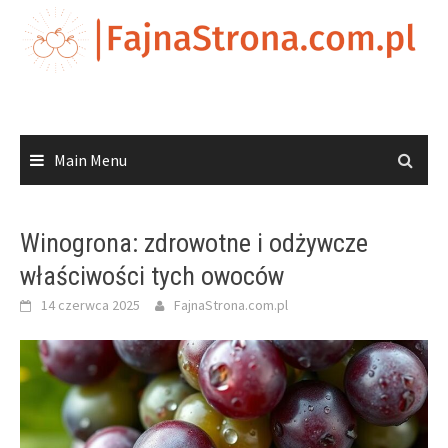
Skip
to
content
Main Menu
Winogrona: zdrowotne i odżywcze
właściwości tych owoców
14 czerwca 2025
FajnaStrona.com.pl