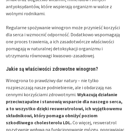
antyoksydantów, które wspierają organizm w walce z
wolnymi rodnikami.
Regularne spożywanie winogron może przynieść korzyści
dla serca i wzmocnić odporność. Dodatkowo wspomagają
one proces trawienia, a ich zasadotwórcze właściwości
pomagają w naturalnej detoksykacji organizmu i
utrzymaniu równowagi kwasowo-zasadowej.
Jakie są właściwości zdrowotne winogron?
Winogrona to prawdziwy dar natury – nie tylko
rozpieszczają nasze podniebienie, ale i obdarzają nas
cennymi korzyściami zdrowotnymi.
Wykazują działanie
przeciwzapalne i stanowią wsparcie dla naszego serca,
a to wszystko dzięki resweratrolowi, ich wyjątkowemu
składnikowi, który pomaga obniżyć poziom
szkodliwego cholesterolu LDL.
Co więcej, resweratrol
pozytywnie wpływa na funkcjonowanie mózgu, poprawiając