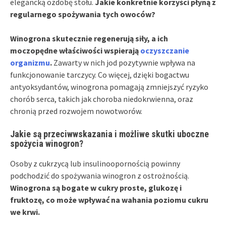
elegancką ozdobę stołu.
Jakie konkretnie korzyści płyną z
regularnego spożywania tych owoców?
Winogrona skutecznie regenerują siły, a ich
moczopędne właściwości wspierają
oczyszczanie
organizmu
.
Zawarty w nich jod pozytywnie wpływa na
funkcjonowanie tarczycy. Co więcej, dzięki bogactwu
antyoksydantów, winogrona pomagają zmniejszyć ryzyko
chorób serca, takich jak choroba niedokrwienna, oraz
chronią przed rozwojem nowotworów.
Jakie są przeciwwskazania i możliwe skutki uboczne
spożycia winogron?
Osoby z cukrzycą lub insulinoopornością powinny
podchodzić do spożywania winogron z ostrożnością.
Winogrona są bogate w cukry proste, glukozę i
fruktozę, co może wpływać na wahania poziomu cukru
we krwi.