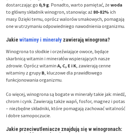
dostarczając go
0,9 g
. Ponadto, warto pamiętać, że
woda
to główny składnik winogron, stanowiąc aż
80-82%
ich
masy. Dzięki temu, oprócz walorów smakowych, pomagają
one w utrzymaniu odpowiedniego nawodnienia organizmu.
Jakie
witaminy i minerały
zawierają winogrona?
Winogrona to słodkie i orzeźwiające owoce, będące
skarbnicą witamin i minerałów wspierających nasze
zdrowie. Oprócz witamin
A, C, E i K
, zawierają cenne
witaminy z grupy
B
, kluczowe dla prawidłowego
funkcjonowania organizmu.
Co więcej, winogrona są bogate w minerały takie jak: miedź,
chrom i cynk. Zawierają także wapń, fosfor, magnez i potas
– niezbędne składniki, które pomagają zachować witalność
i dobre samopoczucie.
Jakie przeciwutleniacze znajdują się w winogronach: