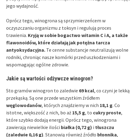
jego wydajność.
Oprócz tego, winogrona są sprzymierzeńcem w
oczyszczaniu organizmu z toksyn i regulują proces
trawienia.
Kryją w sobie bogactwo witamin C i A, a także
flawonoidów, które działają jak potężna tarcza
antyoksydacyjna.
Te cenne substancje neutralizują wolne
rodniki, chroniąc nasze komórki przed uszkodzeniami i
wspomagając ogólne zdrowie.
Jakie są wartości odżywcze winogron?
Sto gramów winogron to zaledwie
69 kcal
, co czyni je lekką
przekąską. Są one przede wszystkim źródłem
węglowodanów
, których znajdziemy w nich
18,1 g
. Co
istotne, większość z nich, bo aż
15,5 g
, to
cukry proste
,
które szybko dodają energii. Oprócz tego, winogrona
zawierają niewielkie ilości
białka (0,72 g)
i
tłuszczu
(zaledwie 0,16 g)
. Stanowią również źródło
błonnika
,