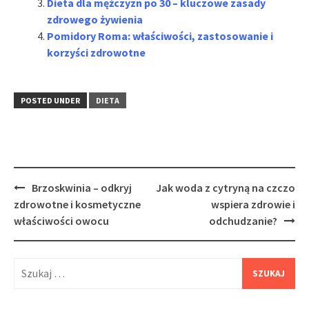
Dieta dla mężczyzn po 30 – kluczowe zasady
zdrowego żywienia
Pomidory Roma: właściwości, zastosowanie i
korzyści zdrowotne
POSTED UNDER
DIETA
Post
Brzoskwinia – odkryj
Jak woda z cytryną na czczo
navigation
zdrowotne i kosmetyczne
wspiera zdrowie i
właściwości owocu
odchudzanie?
Szukaj: