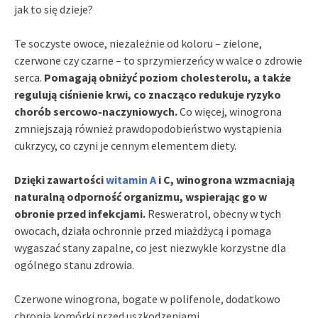
jak to się dzieje?
Te soczyste owoce, niezależnie od koloru – zielone,
czerwone czy czarne – to sprzymierzeńcy w walce o zdrowie
serca.
Pomagają obniżyć poziom cholesterolu, a także
regulują ciśnienie krwi, co znacząco redukuje ryzyko
chorób sercowo-naczyniowych.
Co więcej, winogrona
zmniejszają również prawdopodobieństwo wystąpienia
cukrzycy, co czyni je cennym elementem diety.
Dzięki zawartości
witamin A
i C, winogrona wzmacniają
naturalną odporność organizmu, wspierając go w
obronie przed infekcjami.
Resweratrol, obecny w tych
owocach, działa ochronnie przed miażdżycą i pomaga
wygaszać stany zapalne, co jest niezwykle korzystne dla
ogólnego stanu zdrowia.
Czerwone winogrona, bogate w polifenole, dodatkowo
chronią komórki przed uszkodzeniami.