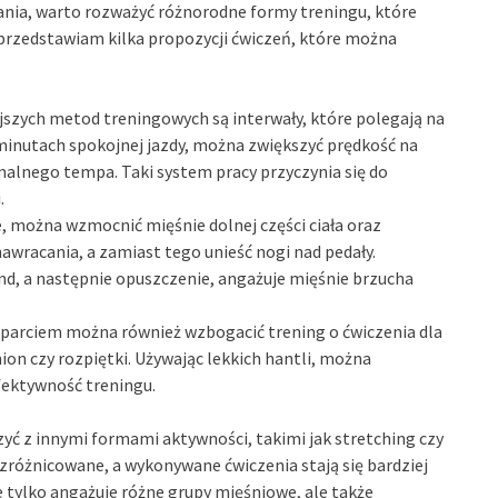
ia, warto rozważyć różnorodne formy treningu, które
przedstawiam kilka propozycji ćwiczeń, które można
ejszych metod treningowych są interwały, które polegają na
 minutach spokojnej jazdy, można zwiększyć prędkość na
malnego tempa. Taki system pracy przyczynia się do
.
, można wzmocnić mięśnie dolnej części ciała oraz
nawracania, a zamiast tego unieść nogi nad pedały.
nd, a następnie opuszczenie, angażuje mięśnie brzucha
dparciem można również wzbogacić trening o ćwiczenia dla
mion czy rozpiętki. Używając lekkich hantli, można
fektywność treningu.
yć z innymi formami aktywności, takimi jak stretching czy
ej zróżnicowane, a wykonywane ćwiczenia stają się bardziej
tylko angażuje różne grupy mięśniowe, ale także