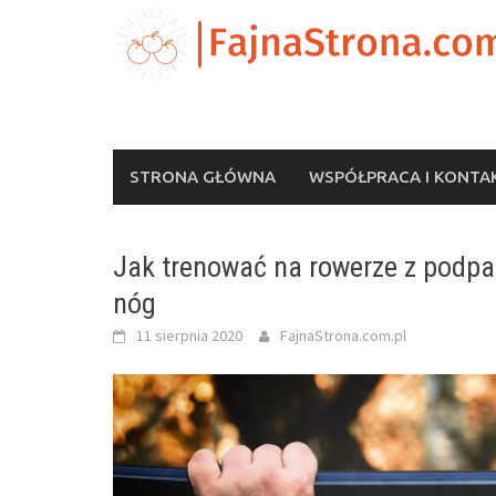
Skip
to
content
STRONA GŁÓWNA
WSPÓŁPRACA I KONTA
Jak trenować na rowerze z podpar
nóg
11 sierpnia 2020
FajnaStrona.com.pl