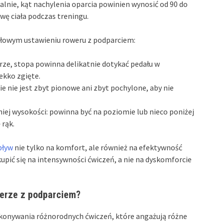
alnie, kąt nachylenia oparcia powinien wynosić od 90 do
ę ciała podczas treningu.
łowym ustawieniu roweru z podparciem:
rze, stopa powinna delikatnie dotykać pedału w
ekko zgięte.
cie nie jest zbyt pionowe ani zbyt pochylone, aby nie
niej wysokości: powinna być na poziomie lub nieco poniżej
 rąk.
pływ
nie tylko na komfort, ale również na efektywność
pić się na intensywności ćwiczeń, a nie na dyskomforcie
erze z podparciem?
konywania różnorodnych ćwiczeń, które angażują różne