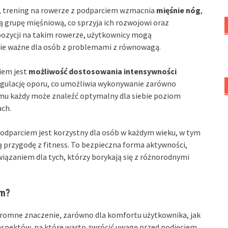
, trening na rowerze z podparciem wzmacnia
mięśnie nóg
,
żą grupę mięśniową, co sprzyja ich rozwojowi oraz
 pozycji na takim rowerze, użytkownicy mogą
nie ważne dla osób z problemami z równowagą.
iem jest
możliwość dostosowania intensywności
egulację oporu, co umożliwia wykonywanie zarówno
temu każdy może znaleźć optymalny dla siebie poziom
ach.
podparciem jest korzystny dla osób w każdym wieku, w tym
ą przygodę z fitness. To bezpieczna forma aktywności,
wiązaniem dla tych, którzy borykają się z różnorodnymi
em?
omne znaczenie, zarówno dla komfortu użytkownika, jak
h aspektów, na które warto zwrócić uwagę przed podjęciem