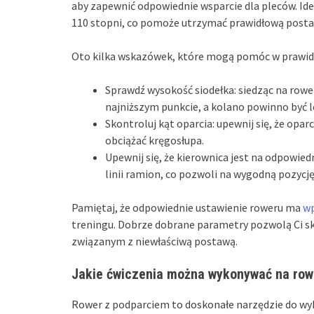
aby zapewnić odpowiednie wsparcie dla pleców. Ide
110 stopni, co pomoże utrzymać prawidłową postaw
Oto kilka wskazówek, które mogą pomóc w prawid
Sprawdź wysokość siodełka: siedząc na rowe
najniższym punkcie, a kolano powinno być l
Skontroluj kąt oparcia: upewnij się, że opar
obciążać kręgosłupa.
Upewnij się, że kierownica jest na odpowied
linii ramion, co pozwoli na wygodną pozycję
Pamiętaj, że odpowiednie ustawienie roweru ma
w
treningu. Dobrze dobrane parametry pozwolą Ci sku
związanym z niewłaściwą postawą.
Jakie ćwiczenia można wykonywać na row
Rower z podparciem to doskonałe narzędzie do wy