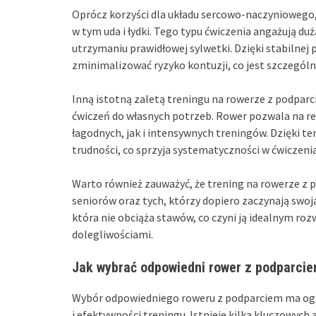
Oprócz korzyści dla układu sercowo-naczyniowego
w tym uda i łydki. Tego typu ćwiczenia angażują du
utrzymaniu prawidłowej sylwetki. Dzięki stabilnej
zminimalizować ryzyko kontuzji, co jest szczegól
Inną istotną zaletą treningu na rowerze z podparc
ćwiczeń do własnych potrzeb. Rower pozwala na r
łagodnych, jak i intensywnych treningów. Dzięki 
trudności, co sprzyja systematyczności w ćwiczeni
Warto również zauważyć, że trening na rowerze z 
seniorów oraz tych, którzy dopiero zaczynają swoj
która nie obciąża stawów, co czyni ją idealnym roz
dolegliwościami.
Jak wybrać odpowiedni rower z podparci
Wybór odpowiedniego roweru z podparciem ma ogr
i efektywności treningu. Istnieje kilka kluczowyc