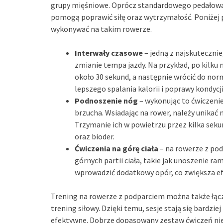
grupy mięśniowe. Oprócz standardowego pedałowan
pomogą poprawić siłę oraz wytrzymałość. Poniżej 
wykonywać na takim rowerze.
Interwały czasowe
– jedną z najskuteczni
zmianie tempa jazdy. Na przykład, po kilku
około 30 sekund, a następnie wrócić do nor
lepszego spalania kalorii i poprawy kondycji
Podnoszenie nóg
– wykonując to ćwiczenie
brzucha. Wsiadając na rower, należy unikać 
Trzymanie ich w powietrzu przez kilka seku
oraz bioder.
Ćwiczenia na górę ciała
– na rowerze z po
górnych partii ciała, takie jak unoszenie ra
wprowadzić dodatkowy opór, co zwiększa e
Trening na rowerze z podparciem można także łącz
trening siłowy. Dzięki temu, sesje stają się bardzi
efektywne. Dobrze dopasowany zestaw ćwiczeń nie 