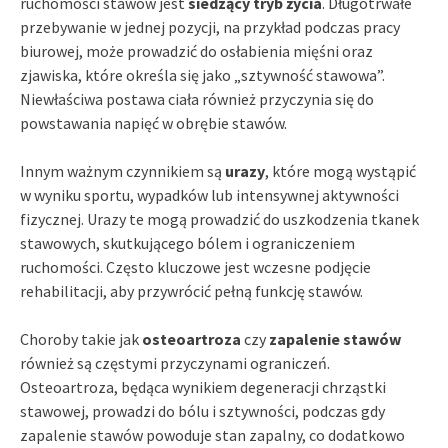
ruchomości stawów jest
siedzący tryb życia
. Długotrwałe
przebywanie w jednej pozycji, na przykład podczas pracy
biurowej, może prowadzić do osłabienia mięśni oraz
zjawiska, które określa się jako „sztywność stawowa”.
Niewłaściwa postawa ciała również przyczynia się do
powstawania napięć w obrębie stawów.
Innym ważnym czynnikiem są
urazy
, które mogą wystąpić
w wyniku sportu, wypadków lub intensywnej aktywności
fizycznej. Urazy te mogą prowadzić do uszkodzenia tkanek
stawowych, skutkującego bólem i ograniczeniem
ruchomości. Często kluczowe jest wczesne podjęcie
rehabilitacji, aby przywrócić pełną funkcję stawów.
Choroby takie jak
osteoartroza
czy
zapalenie stawów
również są częstymi przyczynami ograniczeń.
Osteoartroza, będąca wynikiem degeneracji chrząstki
stawowej, prowadzi do bólu i sztywności, podczas gdy
zapalenie stawów powoduje stan zapalny, co dodatkowo