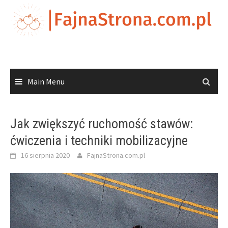
Skip
to
content
Main Menu
Jak zwiększyć ruchomość stawów:
ćwiczenia i techniki mobilizacyjne
16 sierpnia 2020
FajnaStrona.com.pl