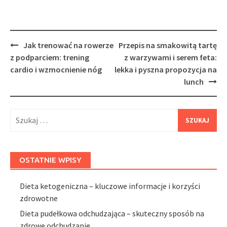
Post
Jak trenować na rowerze
Przepis na smakowitą tartę
navigation
z podparciem: trening
z warzywami i serem feta:
cardio i wzmocnienie nóg
lekka i pyszna propozycja na
lunch
Szukaj:
OSTATNIE WPISY
Dieta ketogeniczna – kluczowe informacje i korzyści
zdrowotne
Dieta pudełkowa odchudzająca – skuteczny sposób na
zdrowe odchudzanie