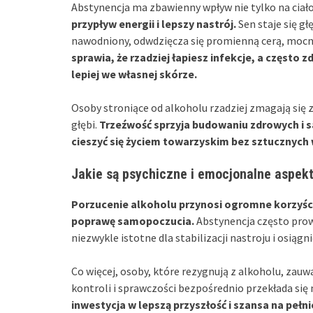
Abstynencja ma zbawienny wpływ nie tylko na ciało,
przypływ energii i lepszy nastrój.
Sen staje się gł
nawodniony, odwdzięcza się promienną cerą, mocn
sprawia, że rzadziej łapiesz infekcje, a często z
lepiej we własnej skórze.
Osoby stroniące od alkoholu rzadziej zmagają się z 
głębi.
Trzeźwość sprzyja budowaniu zdrowych i sa
cieszyć się życiem towarzyskim bez sztucznyc
Jakie są psychiczne i emocjonalne aspekt
Porzucenie alkoholu przynosi ogromne korzyści
poprawę samopoczucia.
Abstynencja często prowa
niezwykle istotne dla stabilizacji nastroju i osią
Co więcej, osoby, które rezygnują z alkoholu, zauw
kontroli i sprawczości bezpośrednio przekłada się 
inwestycja w lepszą przyszłość i szansa na pełn