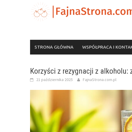
Skip
to
content
STRONA GŁÓWNA
WSPÓŁPRACA I KONTA
Korzyści z rezygnacji z alkoholu: 
21 października 2025
FajnaStrona.com.pl