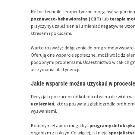
Różne techniki terapeutyczne mogą być wsparciem
poznawczo-behawioralna (CBT)
lub
terapia mo
przyczyny uzależnienia i zmieniać negatywne wzorc
stresem i pokusami.
Warto rozważyć dołączenie do programów wsparcia
Oferują one wsparcie społeczne, możliwość dziele
podobnymi problemami. Uczestnictwo w takich gr
utrzymania abstynencji.
Jakie wsparcie można uzyskać w procesie
Decyzja o porzuceniu alkoholu otwiera drzwi do wie
uzależnień
, która pozwala zgłębić źródła proble
wyzwaniami.
Kolejnym etapem mogą być
programy detoksyka
organizm z toksyn. Co więcej, istnieją
specjalisty