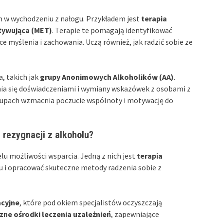
 w wychodzeniu z nałogu. Przykładem jest
terapia
tywująca (MET)
. Terapie te pomagają identyfikować
e myślenia i zachowania. Uczą również, jak radzić sobie ze
, takich jak
grupy Anonimowych Alkoholików (AA)
.
nia się doświadczeniami i wymiany wskazówek z osobami z
upach wzmacnia poczucie wspólnoty i motywację do
 rezygnacji z alkoholu?
lu możliwości wsparcia. Jedną z nich jest
terapia
mu i opracować skuteczne metody radzenia sobie z
cyjne
, które pod okiem specjalistów oczyszczają
czne ośrodki leczenia uzależnień
, zapewniające