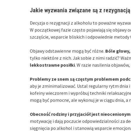
Jakie wyzwania związane są z rezygnacją z
Decyzja o rezygnacji z alkoholu to poważne wyzwa
W początkowej fazie często pojawiają się objawy o
szczęście, wsparcie bliskich i odpowiednie metody
Objawy odstawienne mogą być różne.
Bóle głowy,
tylko niektóre z nich. Jak sobie z nimi radzić? Wa
lekkostrawne posiłki
. W razie nasilenia objawów,
Problemy ze snem są częstym problemem podcz
aby je zminimalizować. Ustal regularny rytm dnia i 
kofeiny wieczorem i wypróbuj techniki relaksacyjne,
mogą być pomocne, ale wykonuj je w ciągu dnia, a 
Obecność rodziny i przyjaciół jest nieoceniony
motywację i dają poczucie odpowiedzialności za de
sięgnięcia po alkohol i stanowią wsparcie emocjon