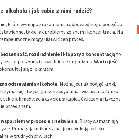
 alkoholu i jak sobie z nimi radzić?
nie, które wymaga zrozumienia i odpowiedniego podejścia.
dstawienne, takie jak problemy ze snem i koncentracją. Na
 terapeutyczne mogą ułatwić ten proces.
 bezsenność, rozdrażnienie i kłopoty z koncentracją
to
żny jest odpoczynek i nawodnienie organizmu.
Warto jeść
 skonsultuj się z lekarzem.
as odstawiania alkoholu.
Można jednak podjąć kroki,
trzymaj się stałych godzin zasypiania i wstawania. Unikaj
 takie jak medytacja czy ciepła kąpiel. Ćwiczenia fizyczne
nie przed snem.
m wsparciem w procesie trzeźwienia.
Bliscy wzmacniają
cyzję. Pomagają unikać sytuacji prowokujących do
alne w trudnych chwilach.