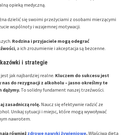
alną opieką medyczną.
żna dzielić się swoimi przeżyciami z osobami mierzącymi
zucie wspólnoty i wzajemnej motywacji.
szych.
Rodzina i przyjaciele mogą odegrać
eźwości
, a ich zrozumienie i akceptacja są bezcenne.
kazówki i strategie
jest jak najbardziej realne.
Kluczem do sukcesu jest
 nas do rezygnacji z alkoholu – jasno określmy te
h dążymy.
To solidny fundament naszej trzeźwości.
j zasadniczą rolę.
Naucz się efektywnie radzić ze
ohol. Unikaj sytuacji i miejsc, które mogą wywoływać
lnym nawrotem.
mają również
zdrowe nawyki żywieniowe
.
Właściwa dieta