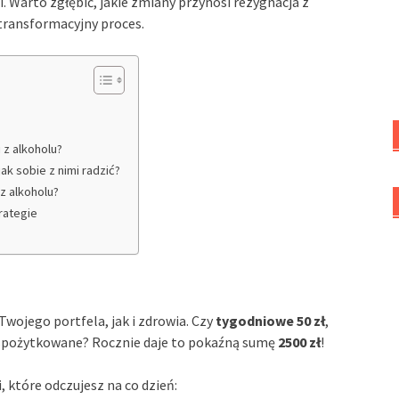
i. Warto zgłębić, jakie zmiany przynosi rezygnacja z
 transformacyjny proces.
 z alkoholu?
ak sobie z nimi radzić?
z alkoholu?
rategie
wojego portfela, jak i zdrowia. Czy
tygodniowe 50 zł
,
j spożytkowane? Rocznie daje to pokaźną sumę
2500 zł
!
, które odczujesz na co dzień: