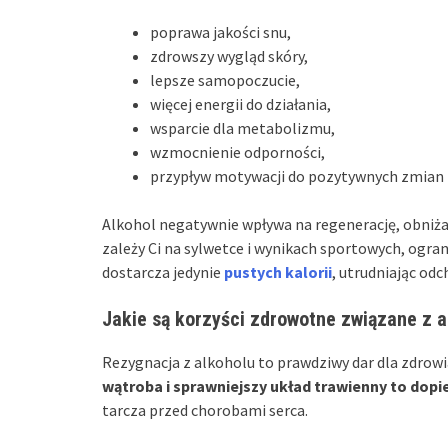
poprawa jakości snu,
zdrowszy wygląd skóry,
lepsze samopoczucie,
więcej energii do działania,
wsparcie dla metabolizmu,
wzmocnienie odporności,
przypływ motywacji do pozytywnych zmian i
Alkohol negatywnie wpływa na regenerację, obniża
zależy Ci na sylwetce i wynikach sportowych, ogran
dostarcza jedynie
pustych kalorii
, utrudniając od
Jakie są korzyści zdrowotne związane z 
Rezygnacja z alkoholu to prawdziwy dar dla zdrow
wątroba i sprawniejszy układ trawienny to dopi
tarcza przed chorobami serca.