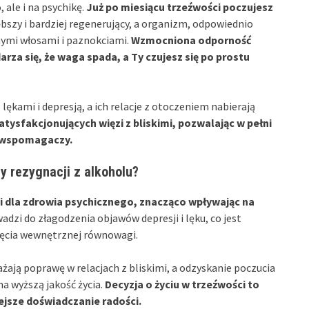
 ale i na psychikę.
Już po miesiącu trzeźwości poczujesz
ębszy i bardziej regenerujący, a organizm, odpowiednio
ymi włosami i paznokciami.
Wzmocniona odporność
darza się, że waga spada, a Ty czujesz się po prostu
lękami i depresją, a ich relacje z otoczeniem nabierają
tysfakcjonujących więzi z bliskimi, pozwalając w pełni
h wspomagaczy.
y rezygnacji z alkoholu?
 dla zdrowia psychicznego, znacząco wpływając na
dzi do złagodzenia objawów depresji i lęku, co jest
gnięcia wewnętrznej równowagi.
ażają poprawę w relacjach z bliskimi, a odzyskanie poczucia
na wyższą jakość życia.
Decyzja o życiu w trzeźwości to
iejsze doświadczanie radości.