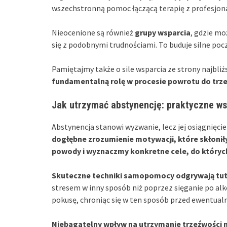
wszechstronną pomoc łączącą terapię z profesjon
Nieocenione są również
grupy wsparcia
, gdzie mo
się z podobnymi trudnościami. To buduje silne poc
Pamiętajmy także o sile wsparcia ze strony najbliż
fundamentalną rolę w procesie powrotu do trz
Jak utrzymać abstynencję: praktyczne ws
Abstynencja stanowi wyzwanie, lecz jej osiągnięcie 
dogłębne zrozumienie motywacji, które skłoniły
powody i wyznaczmy konkretne cele, do któryc
Skuteczne techniki samopomocy odgrywają tuta
stresem w inny sposób niż poprzez sięganie po alk
pokusę, chroniąc się w ten sposób przed ewentua
Niebagatelny wpływ na utrzymanie trzeźwości 