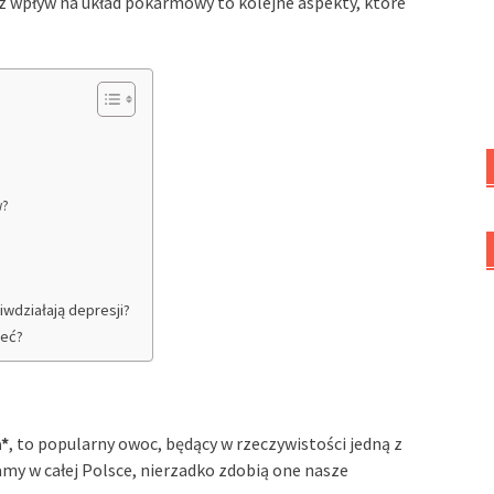
az wpływ na układ pokarmowy to kolejne aspekty, które
w?
iwdziałają depresji?
ieć?
*
, to popularny owoc, będący w rzeczywistości jedną z
y w całej Polsce, nierzadko zdobią one nasze