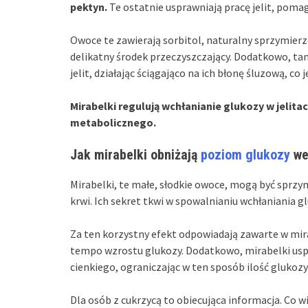
pektyn.
Te ostatnie usprawniają pracę jelit, pomag
Owoce te zawierają sorbitol, naturalny sprzymierz
delikatny środek przeczyszczający. Dodatkowo, ta
jelit, działając ściągająco na ich błonę śluzową, co 
Mirabelki regulują wchłanianie glukozy w jelit
metabolicznego.
Jak mirabelki obniżają
poziom glukozy
we
Mirabelki, te małe, słodkie owoce, mogą być spr
krwi. Ich sekret tkwi w spowalnianiu wchłaniania 
Za ten korzystny efekt odpowiadają zawarte w mi
tempo wzrostu glukozy. Dodatkowo, mirabelki uspr
cienkiego, ograniczając w ten sposób ilość glukozy 
Dla osób z cukrzycą to obiecująca informacja. Co w