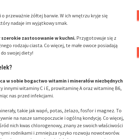
o przeważnie żółtej barwie. W ich wnętrzu kryje się
który nadaje im wyjątkowy smak.
y szerokie zastosowanie w kuchni.
Przygotowuje się z
ego rodzaju ciasta. Co więcej, te małe owoce posiadają
do swojej diety!
elek?
jąca w sobie bogactwo witamin i minerałów niezbędnych
y innymi witaminy C i E, prowitaminę A oraz witaminę B6,
iąc nas przed infekcjami.
erały, takie jak wapń, potas, żelazo, fosfor i magnez. To
tywnie na nasze samopoczucie i ogólną kondycję. Co więcej,
wśród nich kwas chlorogenowy, znany ze swoich właściwości
lnymi rodnikami i zmniejsza ryzyko rozwoju nowotworów.