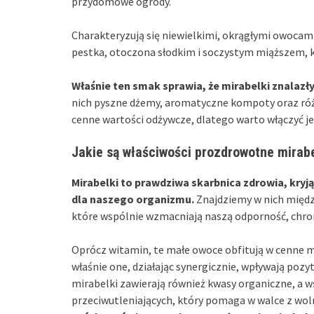
przydomowe ogrody.
Charakteryzują się niewielkimi, okrągłymi owocami 
pestka, otoczona słodkim i soczystym miąższem, 
Właśnie ten smak sprawia, że mirabelki znalazł
nich pyszne dżemy, aromatyczne kompoty oraz różn
cenne wartości odżywcze, dlatego warto włączyć je 
Jakie są właściwości prozdrowotne mirab
Mirabelki to prawdziwa skarbnica zdrowia, kry
dla naszego organizmu.
Znajdziemy w nich międz
które wspólnie wzmacniają naszą odporność, chron
Oprócz witamin, te małe owoce obfitują w cenne min
właśnie one, działając synergicznie, wpływają pozy
mirabelki zawierają również kwasy organiczne, a 
przeciwutleniających, który pomaga w walce z wo