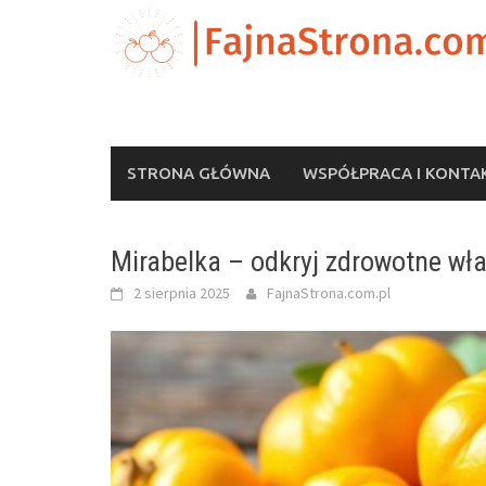
Skip
to
content
STRONA GŁÓWNA
WSPÓŁPRACA I KONTA
Mirabelka – odkryj zdrowotne wł
2 sierpnia 2025
FajnaStrona.com.pl