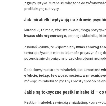
z grupy ryzyka. Mirabelki, włączone do zrównowa
profilaktykę cukrzycy.
Jak mirabelki wpływają na zdrowie psychic
Mirabelki, te małe, złociste owoce, mogą pozytywn
kwasu chlorogenowego
, cennego składnika, któ
Z badań wynika, że wspomniany
kwas chlorogen
temu spożywanie mirabelek może przyczynić się do 
potencjalnie chronią one przed chorobami neurod
Dodatkowym atutem mirabelek jest zawartość
wi
efekcie, jedząc te owoce, możesz wzmocnić sw
mówiąc, mirabelki to pyszny i prosty sposób na dba
Jakie są toksyczne pestki mirabelki – co
Pestki mirabelek zawierają amigdalinę, która w du