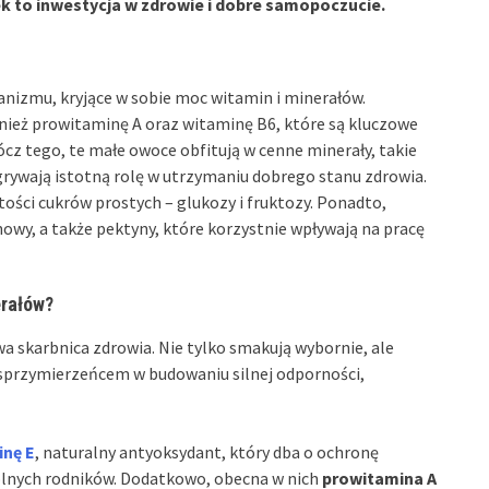
 to inwestycja w zdrowie i dobre samopoczucie.
nizmu, kryjące w sobie moc witamin i minerałów.
ównież prowitaminę A oraz witaminę B6, które są kluczowe
z tego, te małe owoce obfitują w cenne minerały, takie
dgrywają istotną rolę w utrzymaniu dobrego stanu zdrowia.
rtości cukrów prostych – glukozy i fruktozy. Ponadto,
owy, a także pektyny, które korzystnie wpływają na pracę
erałów?
iwa skarbnica zdrowia. Nie tylko smakują wybornie, ale
 sprzymierzeńcem w budowaniu silnej odporności,
inę E
, naturalny antyoksydant, który dba o ochronę
lnych rodników. Dodatkowo, obecna w nich
prowitamina A