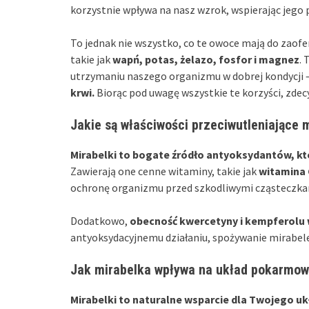
korzystnie wpływa na nasz wzrok, wspierając jego
To jednak nie wszystko, co te owoce mają do zaofe
takie jak
wapń, potas, żelazo, fosfor i magnez
. 
utrzymaniu naszego organizmu w dobrej kondycji 
krwi.
Biorąc pod uwagę wszystkie te korzyści, zdec
Jakie są właściwości przeciwutleniające 
Mirabelki to bogate źródło antyoksydantów, kt
Zawierają one cenne witaminy, takie jak
witamina C
ochronę organizmu przed szkodliwymi cząsteczka
Dodatkowo,
obecność kwercetyny i kempferolu 
antyoksydacyjnemu działaniu, spożywanie mirabel
Jak mirabelka wpływa na układ pokarmow
Mirabelki to naturalne wsparcie dla Twojego u