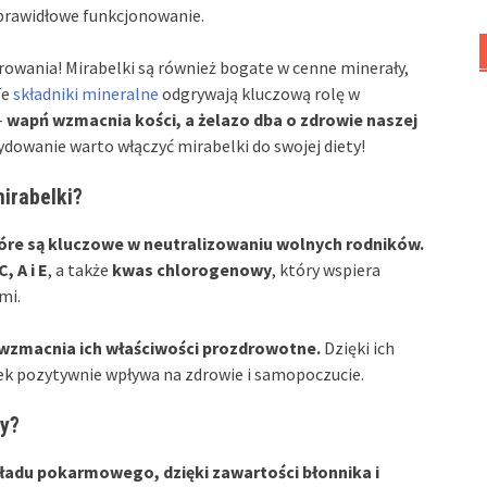
 prawidłowe funkcjonowanie.
rowania! Mirabelki są również bogate w cenne minerały,
Te
składniki mineralne
odgrywają kluczową rolę w
–
wapń wzmacnia kości, a żelazo dba o zdrowie naszej
ydowanie warto włączyć mirabelki do swojej diety!
mirabelki?
óre są kluczowe w neutralizowaniu wolnych rodników.
, A i E
, a także
kwas chlorogenowy
, który wspiera
mi.
wzmacnia ich właściwości prozdrowotne.
Dzięki ich
ek pozytywnie wpływa na zdrowie i samopoczucie.
y?
kładu pokarmowego, dzięki zawartości błonnika i