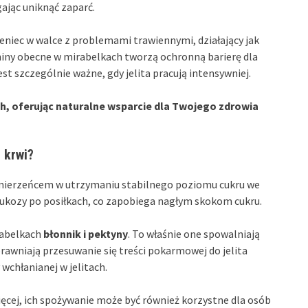
ając uniknąć zaparć.
eniec w walce z problemami trawiennymi, działający jak
niny obecne w mirabelkach tworzą ochronną barierę dla
jest szczególnie ważne, gdy jelita pracują intensywniej.
ach, oferując naturalne wsparcie dla Twojego zdrowia
 krwi?
zymierzeńcem w utrzymaniu stabilnego poziomu cukru we
glukozy po posiłkach, co zapobiega nagłym skokom cukru.
rabelkach
błonnik i pektyny
. To właśnie one spowalniają
awniają przesuwanie się treści pokarmowej do jelita
wchłanianej w jelitach.
ięcej, ich spożywanie może być również korzystne dla osób