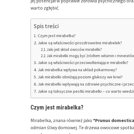
jej potencjał w poprawie zdrowia psychicznego or
warto zgłębić.
Spis treści
Czym jest mirabelka?
Jakie są właściwości prozdrowotne mirabelek?
Jaki jest skład owoców mirabelki?
Jak mirabelki mogą być źródłem witamin i minerałó
Jakie są właściwości przeciwutleniające mirabelki?
Jak mirabelka wpływa na układ pokarmowy?
Jak mirabelki obniżają poziom glukozy we krwi?
Jak mirabelki wpływają na zdrowie psychiczne i przec
Jakie są toksyczne pestki mirabelki – co warto wiedz
Czym jest mirabelka?
Mirabelka, znana również jako
*Prunus domestica
odmian śliwy domowej. Te drzewa owocowe spotkam