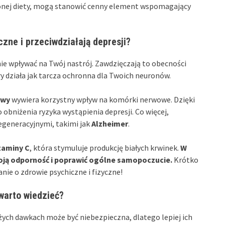
żonej diety, mogą stanowić cenny element wspomagający
zne i przeciwdziałają depresji?
ie wpływać na Twój nastrój. Zawdzięczają to obecności
ry działa jak tarcza ochronna dla Twoich neuronów.
owy
wywiera korzystny wpływ na komórki nerwowe. Dzięki
obniżenia ryzyka wystąpienia depresji. Co więcej,
egeneracyjnymi, takimi jak
Alzheimer
.
taminy C
, która stymuluje produkcję białych krwinek.
W
oją odporność i poprawić ogólne samopoczucie.
Krótko
nie o zdrowie psychiczne i fizyczne!
 warto wiedzieć?
żych dawkach może być niebezpieczna, dlatego lepiej ich