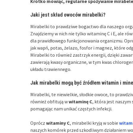
Krótko mówiąc, regularne spożywanie mirabelek
Jaki jest skład owoców mirabelki?
Mirabelki to prawdziwe bogactwo dla naszego orga
Znajdziemy w nich nie tylko witaminę C i E, ale r
dla prawidłowego funkcjonowania organizmu. Opróc
jak wapń, potas, żelazo, fosfor i magnez, które o
Mirabelki to również zastrzyk energii, dzięki zawa
zawierają kwasy organiczne, w tym kwas chlorogen
układu trawiennego.
Jak mirabelki mogą być źródłem witamin i min
Mirabelki, te niewielkie, słodkie owoce, to prawdz
również obfitują w
witaminę C
, która jest naszym
pomagając nam unikać częstych infekcji.
Oprócz
witaminy C
, mirabelki kryją w sobie
witam
naszych komórek przed szkodliwym działaniem wo