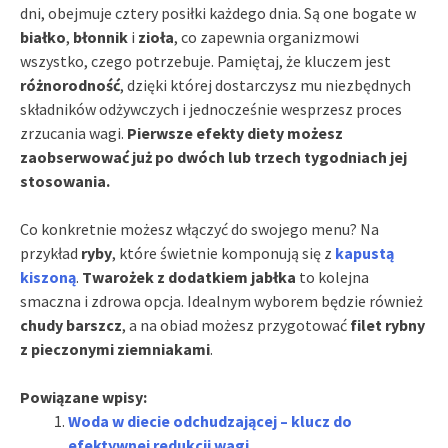
dni, obejmuje cztery posiłki każdego dnia. Są one bogate w
białko
,
błonnik
i
zioła
, co zapewnia organizmowi
wszystko, czego potrzebuje. Pamiętaj, że kluczem jest
różnorodność
, dzięki której dostarczysz mu niezbędnych
składników odżywczych i jednocześnie wesprzesz proces
zrzucania wagi.
Pierwsze efekty diety możesz
zaobserwować już po dwóch lub trzech tygodniach jej
stosowania.
Co konkretnie możesz włączyć do swojego menu? Na
przykład
ryby
, które świetnie komponują się z
kapustą
kiszoną
.
Twarożek z dodatkiem jabłka
to kolejna
smaczna i zdrowa opcja. Idealnym wyborem będzie również
chudy barszcz
, a na obiad możesz przygotować
filet rybny
z pieczonymi ziemniakami
.
Powiązane wpisy:
Woda w diecie odchudzającej – klucz do
efektywnej redukcji wagi