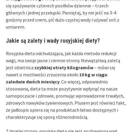
się spożywanie czterech posiłków dziennie – trzech
głównych i jednej przekąski. Pamiętaj, by nie jeść na 3-4
godziny przed snem, pić dużo czystej wody i używać soli z
umiarem.
Jakie są zalety i wady rosyjskiej diety?
Rosyjska dieta odchudzająca, jak każda metoda redukcji
wagi, ma swoje jasne i ciemne strony. Niewątpliwą zaletą
jest obietnica
szybkiej utraty kilogramów
– mówi się
nawet o możliwości zrzucenia około
10 kg w ciągu
zaledwie dwóch miesięcy
. Co więcej, odpowiednio
stosowana, dieta ta może pozytywnie wpłynąć na nasze
samopoczucie i zdrowie, promując wprowadzenie trwałych,
zdrowych nawyków żywieniowych. Plusem jest również fakt,
że jadłospis opiera się na produktach łatwo dostępnych i
charakteryzuje się sporą różnorodnością.
Z drugiej strony, rosyjska dieta nie jest pozbawiona wad.