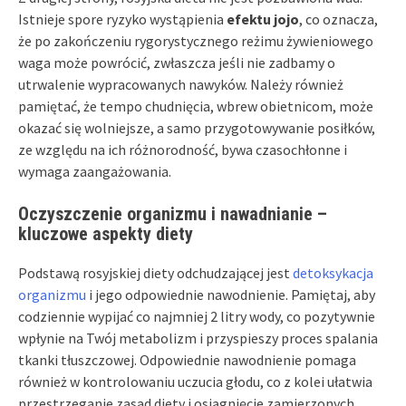
Istnieje spore ryzyko wystąpienia
efektu jojo
, co oznacza,
że po zakończeniu rygorystycznego reżimu żywieniowego
waga może powrócić, zwłaszcza jeśli nie zadbamy o
utrwalenie wypracowanych nawyków. Należy również
pamiętać, że tempo chudnięcia, wbrew obietnicom, może
okazać się wolniejsze, a samo przygotowywanie posiłków,
ze względu na ich różnorodność, bywa czasochłonne i
wymaga zaangażowania.
Oczyszczenie organizmu i nawadnianie –
kluczowe aspekty diety
Podstawą rosyjskiej diety odchudzającej jest
detoksykacja
organizmu
i jego odpowiednie nawodnienie. Pamiętaj, aby
codziennie wypijać co najmniej 2 litry wody, co pozytywnie
wpłynie na Twój metabolizm i przyspieszy proces spalania
tkanki tłuszczowej. Odpowiednie nawodnienie pomaga
również w kontrolowaniu uczucia głodu, co z kolei ułatwia
przestrzeganie zasad diety i osiągnięcie zamierzonych