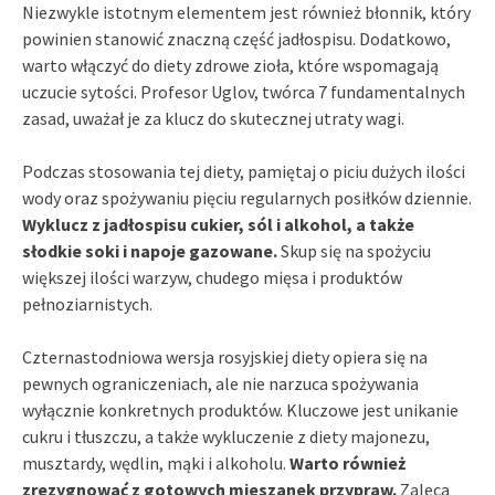
Niezwykle istotnym elementem jest również błonnik, który
powinien stanowić znaczną część jadłospisu. Dodatkowo,
warto włączyć do diety zdrowe zioła, które wspomagają
uczucie sytości. Profesor Uglov, twórca 7 fundamentalnych
zasad, uważał je za klucz do skutecznej utraty wagi.
Podczas stosowania tej diety, pamiętaj o piciu dużych ilości
wody oraz spożywaniu pięciu regularnych posiłków dziennie.
Wyklucz z jadłospisu cukier, sól i alkohol, a także
słodkie soki i napoje gazowane.
Skup się na spożyciu
większej ilości warzyw, chudego mięsa i produktów
pełnoziarnistych.
Czternastodniowa wersja rosyjskiej diety opiera się na
pewnych ograniczeniach, ale nie narzuca spożywania
wyłącznie konkretnych produktów. Kluczowe jest unikanie
cukru i tłuszczu, a także wykluczenie z diety majonezu,
musztardy, wędlin, mąki i alkoholu.
Warto również
zrezygnować z gotowych mieszanek przypraw.
Zaleca