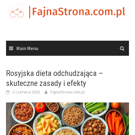
Skip
to
content
Main Menu
Rosyjska dieta odchudzająca –
skuteczne zasady i efekty
2 czerwca 2025
FajnaStrona.com.pl