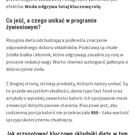
efektów.
Woda odgrywa tutaj kluczową rolę.
Co jeść, a czego unikać w programie
żywieniowym?
Rosyjska dieta odchudzająca podkreśla znaczenie
odpowiedniego doboru składników. Podstawą są chude
źródła białka i błonnik, które odgrywają zasadniczą rolę w
procesie redukcji wagi. Warto również wzbogacić jadłospis o
dobroczynne zioła.
Z drugiej strony, istnieją produkty, których należy unikać. Są
to przede wszystkim słodkości, dania typu fast food oraz
artykuły o wysokiej zawartości kalorii. Ich spożywanie może
zniweczyć dotychczasowe starania. Kluczowe jest, aby
codzienna porcja kalorii nie przekraczała
930
– taka wartość
sprzyja skutecznemu chudnięciu.
Jak przygotować kluczowe składniki diety, w tym