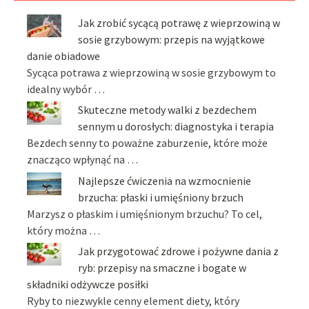
Jak zrobić sycącą potrawę z wieprzowiną w
sosie grzybowym: przepis na wyjątkowe
danie obiadowe
Sycąca potrawa z wieprzowiną w sosie grzybowym to
idealny wybór …
Skuteczne metody walki z bezdechem
sennym u dorosłych: diagnostyka i terapia
Bezdech senny to poważne zaburzenie, które może
znacząco wpłynąć na …
Najlepsze ćwiczenia na wzmocnienie
brzucha: płaski i umięśniony brzuch
Marzysz o płaskim i umięśnionym brzuchu? To cel,
który można …
Jak przygotować zdrowe i pożywne dania z
ryb: przepisy na smaczne i bogate w
składniki odżywcze posiłki
Ryby to niezwykle cenny element diety, który