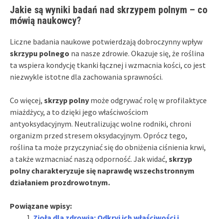
Jakie są wyniki badań nad skrzypem polnym – co
mówią naukowcy?
Liczne badania naukowe potwierdzają dobroczynny wpływ
skrzypu polnego
na nasze zdrowie. Okazuje się, że roślina
ta wspiera kondycję tkanki łącznej i wzmacnia kości, co jest
niezwykle istotne dla zachowania sprawności.
Co więcej,
skrzyp polny
może odgrywać rolę w profilaktyce
miażdżycy, a to dzięki jego właściwościom
antyoksydacyjnym. Neutralizując wolne rodniki, chroni
organizm przed stresem oksydacyjnym. Oprócz tego,
roślina ta może przyczyniać się do obniżenia ciśnienia krwi,
a także wzmacniać naszą odporność. Jak widać,
skrzyp
polny charakteryzuje się naprawdę wszechstronnym
działaniem prozdrowotnym.
Powiązane wpisy:
Zioła dla zdrowia: Odkryj ich właściwości i