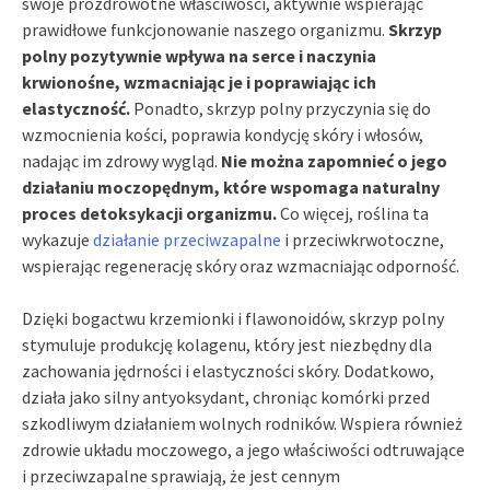
swoje prozdrowotne właściwości, aktywnie wspierając
prawidłowe funkcjonowanie naszego organizmu.
Skrzyp
polny pozytywnie wpływa na serce i naczynia
krwionośne, wzmacniając je i poprawiając ich
elastyczność.
Ponadto, skrzyp polny przyczynia się do
wzmocnienia kości, poprawia kondycję skóry i włosów,
nadając im zdrowy wygląd.
Nie można zapomnieć o jego
działaniu moczopędnym, które wspomaga naturalny
proces detoksykacji organizmu.
Co więcej, roślina ta
wykazuje
działanie przeciwzapalne
i przeciwkrwotoczne,
wspierając regenerację skóry oraz wzmacniając odporność.
Dzięki bogactwu krzemionki i flawonoidów, skrzyp polny
stymuluje produkcję kolagenu, który jest niezbędny dla
zachowania jędrności i elastyczności skóry. Dodatkowo,
działa jako silny antyoksydant, chroniąc komórki przed
szkodliwym działaniem wolnych rodników. Wspiera również
zdrowie układu moczowego, a jego właściwości odtruwające
i przeciwzapalne sprawiają, że jest cennym