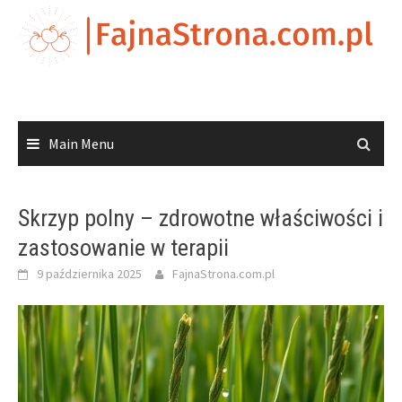
Skip
to
content
Main Menu
Skrzyp polny – zdrowotne właściwości i
zastosowanie w terapii
9 października 2025
FajnaStrona.com.pl