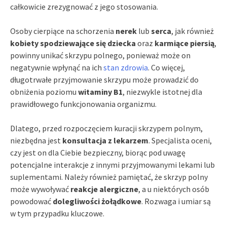
całkowicie zrezygnować z jego stosowania.
Osoby cierpiące na schorzenia
nerek
lub
serca
, jak również
kobiety spodziewające się dziecka
oraz
karmiące piersią
,
powinny unikać skrzypu polnego, ponieważ może on
negatywnie wpłynąć na ich
stan zdrowia
. Co więcej,
długotrwałe przyjmowanie skrzypu może prowadzić do
obniżenia poziomu
witaminy B1
, niezwykle istotnej dla
prawidłowego funkcjonowania organizmu.
Dlatego, przed rozpoczęciem kuracji skrzypem polnym,
niezbędna jest
konsultacja z lekarzem
. Specjalista oceni,
czy jest on dla Ciebie bezpieczny, biorąc pod uwagę
potencjalne interakcje z innymi przyjmowanymi lekami lub
suplementami. Należy również pamiętać, że skrzyp polny
może wywoływać
reakcje alergiczne
, a u niektórych osób
powodować
dolegliwości żołądkowe
. Rozwaga i umiar są
w tym przypadku kluczowe.