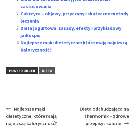
zastosowania
Cukrzyca – objawy, przyczyny i skuteczne metody
leczenia
Dieta jogurtowa: zasady, efekty i przykładowy
jadłospis
Najlepsze mąki dietetyczne: które mają najniższą
kaloryczność?
POSTED UNDER
DIETA
Post
Najlepsze mąki
Dieta odchudzająca na
navigation
dietetyczne: które mają
Thermomix – zdrowe
najniższą kaloryczność?
przepisy i kalorie