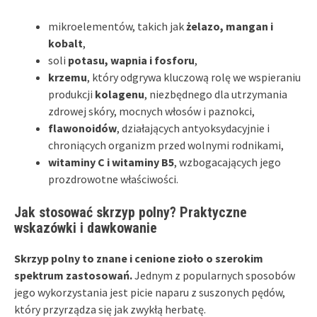
mikroelementów, takich jak
żelazo, mangan i
kobalt
,
soli
potasu, wapnia i fosforu
,
krzemu
, który odgrywa kluczową rolę we wspieraniu
produkcji
kolagenu
, niezbędnego dla utrzymania
zdrowej skóry, mocnych włosów i paznokci,
flawonoidów
, działających antyoksydacyjnie i
chroniących organizm przed wolnymi rodnikami,
witaminy C i witaminy B5
, wzbogacających jego
prozdrowotne właściwości.
Jak stosować skrzyp polny? Praktyczne
wskazówki i dawkowanie
Skrzyp polny to znane i cenione zioło o szerokim
spektrum zastosowań.
Jednym z popularnych sposobów
jego wykorzystania jest picie naparu z suszonych pędów,
który przyrządza się jak zwykłą herbatę.