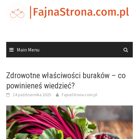
Skip
to
content
Main Menu
Zdrowotne właściwości buraków – co
powinieneś wiedzieć?
14 października 2025
FajnaStrona.com.pl