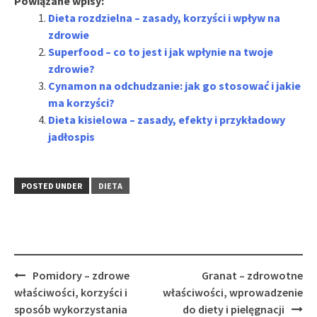
Powiązane wpisy:
Dieta rozdzielna – zasady, korzyści i wpływ na
zdrowie
Superfood – co to jest i jak wpłynie na twoje
zdrowie?
Cynamon na odchudzanie: jak go stosować i jakie
ma korzyści?
Dieta kisielowa – zasady, efekty i przykładowy
jadłospis
POSTED UNDER
DIETA
Post
Pomidory – zdrowe
Granat – zdrowotne
navigation
właściwości, korzyści i
właściwości, wprowadzenie
sposób wykorzystania
do diety i pielęgnacji